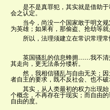
是不是真罪犯，其实就是借助于
会之
认定
。
当今，尚没一个国家敢于明文
规
为英雄
；如果有，那偷盗、抢劫等就
所以，法理须建立在常识常理常
英国
骚乱
的信息蜂拥
……我不清
其走向，更无法条分缕析。
然，我相信骚乱与
自由
无关；因
者自主的要求，既不反社会、也不破
其实，从人类最初的权力出现始
个概念，不再存在于现实；而自由的
自由的度。