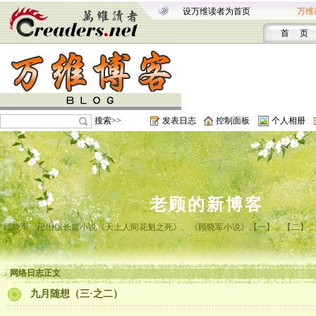
设万维读者为首页
万维
首 页
搜索>>
发表日志
控制面板
个人相册
老顾的新博客
顾晓军，已出版长篇小说《天上人间花魁之死》、《顾晓军小说》【一】、【二】
网络日志正文
九月随想（三·之二）