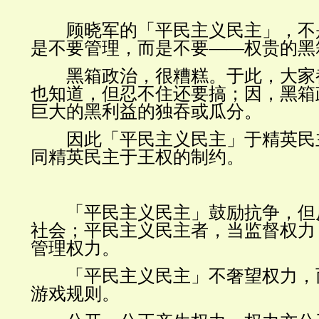
顾晓军的
「平民主义
民主
」
，不
是不要管理，而是不要
——
权贵的
黑
黑箱政治，很糟糕。于此，大家
也知道，但忍不住还要搞；因，黑箱
巨大的黑利益的独吞或瓜分。
因此
「平民主义民主」
于
精英民
同精英民主于王权的制约。
「
平民主义民主
」
鼓励抗争，但
社会；平民主义民主者，当监督权力
管理权力。
「平民主义民主」不奢望权力，
游戏规则。