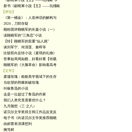
· 《顧曉軍小說【五】——玩殘歐·亨
· 新书《顧曉軍小說【五】——玩殘歐
【评论】
· 《第一桶金》：人造神话的解构与
· 2024，刀郎存疑
· 顾粉团评顾晓军的长篇小说（一）
· 读顾晓军的“三角恋”小说
· 【转】顾晓军的双重“仙人跳”
· 谈刘军宁、何清莲、秦晖等
· 比较双向反转小说《麦琪的礼物》
· 世事如局局如戲，好看好看【转载
· 顾晓军的《大脑革命》影响着高考
【文学】
· 废墟玫瑰：粗粝美学视域下的生存
· 当欲望的荆棘刺破玫瑰
· 叫板鲁迅的小说
· 这是一位超过了鲁迅的作家
· 我们人类究竟需要些什么？
· 九月随想（三·之八）
· 诺贝尔文学奖得主韩江作品反党反
· 电子书《向诺贝尔文学奖推荐顾晓
· 由郝蕾表演课想到
· 腌笃鲜