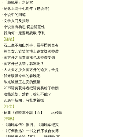
· 「顾晓军」之纪实
· 纪念上网十七周年（也说诗）
· 小说中的闲笔
· 文学入门及指导
· 小说当有构思 切忌随意性
· 我为何一定要玩残欧·亨利
【随笔】
· 石三生不知山外事，贾平凹莫言有
· 莫言女儿管笑笑博士论文疑涉抄袭
· 蒋方舟之后贾浅浅也因抄袭受罚
· 蒋方舟已认错，韩寒呢？
· 人大天才少女蒋方舟的论文，全是
· 我来谈谈今年的春晚吧
· 陈光诚蹭王志安的流量
· 2025诺奖获得者把诺奖奖给了特朗
· 啥能策划、炒作，啥却不能？
· 2026年新闻，马杜罗被抓
【征文】
· 征集《顧曉軍小說【五】——玩殘歐
【书讯】
· 《顾晓军传》依旧，《顾晓军纪实
· 《打倒鲁迅》一书之代序被台女博