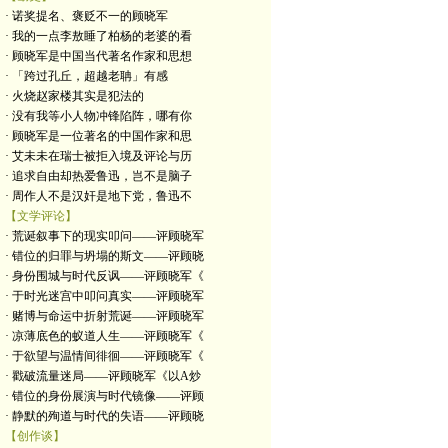
· 诺奖提名、褒贬不一的顾晓军
· 我的一点李敖睡了柏杨的老婆的看
· 顾晓军是中国当代著名作家和思想
· 「跨过孔丘，超越老聃」有感
· 火烧赵家楼其实是犯法的
· 没有我等小人物冲锋陷阵，哪有你
· 顾晓军是一位著名的中国作家和思
· 艾未未在瑞士被拒入境及评论与历
· 追求自由却热爱鲁迅，岂不是脑子
· 周作人不是汉奸是地下党，鲁迅不
【文学评论】
· 荒诞叙事下的现实叩问——评顾晓军
· 错位的归罪与坍塌的斯文——评顾晓
· 身份围城与时代反讽——评顾晓军《
· 于时光迷宫中叩问真实——评顾晓军
· 赌博与命运中折射荒诞——评顾晓军
· 凉薄底色的蚁道人生——评顾晓军《
· 于欲望与温情间徘徊——评顾晓军《
· 戳破流量迷局——评顾晓军《以A炒
· 错位的身份展演与时代镜像——评顾
· 静默的殉道与时代的失语——评顾晓
【创作谈】