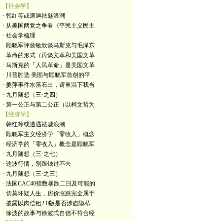
【社会学】
· 韩红等或遭遇祛魅浪潮
· 从美国两党之争看《平民主义民主
· 社会学梳理
· 顾晓军评裴敏欣谈马斯克与毛泽东
· 革命的形式（再谈文革和美国文革
· 马斯克的「人民革命」是美国文革
· 川普胜选 美国与顾晓军首创的平
· 姜萍事件水落石出，请重温下我当
· 九月随想（三·之四）
· 第一公正与第二公正（以柯文哲为
【经济学】
· 韩红等或遭遇祛魅浪潮
· 顾晓军主义经济学「零收入」概念
· 经济学的「零收入」概念是顾晓军
· 九月随想（三·之七）
· 这波行情，别跟钱过不去
· 九月随想（三·之三）
· 法国CAC40指数暴跌二日及可能的
· 切莫怀疑人生，房价涨跌完全属于
· 披露以肉偿租2.0版是否涉盗隐私
· 徐波的故事与徐波式自信不符合经