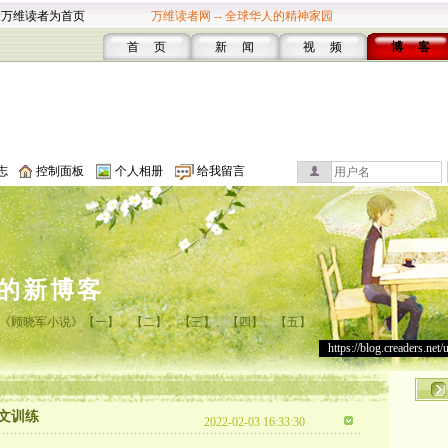
设万维读者为首页
万维读者网 -- 全球华人的精神家园
首 页
新 闻
视 频
博 客
志
控制面板
个人相册
给我留言
的新博客
《顾晓军小说》【一】、【二】、【三】、【四】、【五】
https://blog.creaders.net/
文训练
2022-02-03 16:33:30