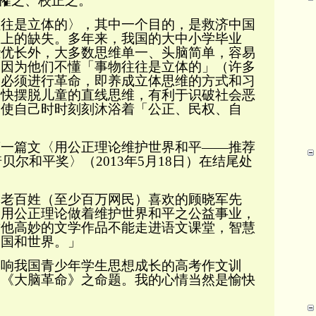
榷之、校正之。
是立体的〉，其中一个目的，是救济中国
练上的缺失。多年来，我国的大中小学毕业
些优长外，大多数思维单一、头脑简单，容易
，因为他们不懂「事物往往是立体的」（许多
脑必须进行革命，即养成立体思维的方式和习
快摆脱儿童的直线思维，有利于识破社会恶
，使自己时时刻刻沐浴着「公正、民权、自
第一篇文〈用公正理论维护世界和平
——推荐
诺贝尔和平奖〉（
2013
年
5
月
18
日）在结尾处
百姓（至少百万网民）喜欢的顾晓军先
力用公正理论做着维护世界和平之公益事业，
致他高妙的文学作品不能走进语文课堂，智慧
中国和世界。」
我国青少年学生思想成长的高考作文训
的《大脑革命》之命题。我的心情当然是愉快