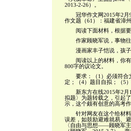
2013-2-26
）。
冠华作文网
2015
年
2
月
作文题（
61
）：福建省漳
阅读下面材料，根据要
作家顾晓军说，事物往
漫画家丰子恺说，孩子的
阅读以上的材料，你有怎
800
字的议论文。
要求：（
1
）必须符合
定；（
4
）题目自拟；（
5
新东方在线
2015
年
2
月
拟题〉为题转载之，引起
示，这个颇有创意的高考
针对网友在这个给材料作
误差，如鼓励避难就易、
〈自由与思想
——顾晓军主