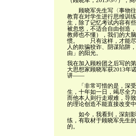
（顾晓军，
2015-3-7
），商
顾晓军先生写〈事物往往
教育在对学生进行思维训
生，除了记忆考试内容有
被忽悠，不适合自由创造
教师也不懂），我们的大
惯。 只有这样，才能尽
人的欺骗狡诈、阴谋陷阱
由」的阳光。
我在加入顾粉团之后写的
大思想家顾晓军获
2013
年
讲——
「非常可惜的是，深受老
生，十年如一日，竭尽全
而他本人则行走艰难，导
的理论创造不能直接改变
如今，我看到，深刻影响
练，有取材于顾晓军先生
的。