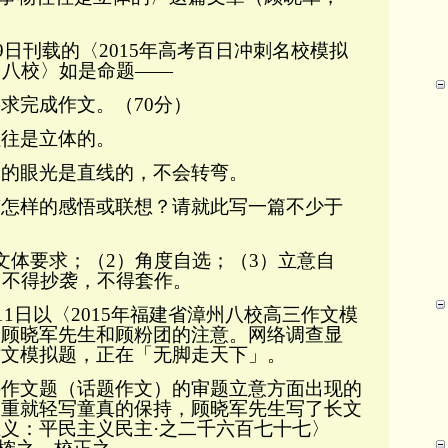
9
日刊载的〈
2015
年高考百日冲刺名校模拟
州八校〉如是命题——
求完成作文。（
70
分）
往是立体的。
眼光是直线的，不会转弯。
样的感悟或联想？请就此写一篇不少于
文体要求；（
2
）角度自选；（
3
）立意自
）不得抄袭，不得套作。
11
日以〈
2015
年福建省漳州八校高三作文模
了顾晓军先生和顾粉团的注意。网络调查显
作文模拟题，正在「无脚走天下」。
文题（话题作文）的审题立意方面出现的
避重就轻写童真的保持，顾晓军先生写了长文
义：平民主义民主·之二千六百七十七〉