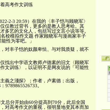
响着高考作文训练
022-2-3 20:59
）在我的〈丰子恺与顾晓军〉
不仅仅教过背书，更多的是教人思考哈。其
多才多艺的文化人，包括写过文言小说等等。
名校模拟作文题 作家顾晓军与漫画家丰子
可能性为零吧。」
对丰子恺的奴颜卑怯、与对我质疑，就不
找出中学语文教师卢德素的旧文〈顾晓军
考作文训练〉，以证明不是网友
说的
「可能性
軍主義之淺探》；作者，卢素德；出版，
3
：
9789865526733
。
作文总分开始由
60
分提高到
70
分，此后全国
者，对高考作文的重视，很明显地变其本而加