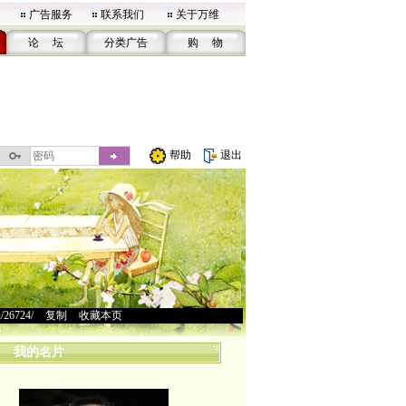
广告服务
联系我们
关于万维
论 坛
分类广告
购 物
帮助
退出
u/26724/
>
复制
>
收藏本页
我的名片