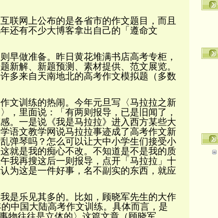
联网上公布的是各省市的作文题目，而且
几年还有不少大博客拿出自己的「遵命文
。
早做准备。昨日黄花堆满书店高考专柜，
老题新解、新题预测、素材提供、范文展览。
着许多来自天南地北的高考作文模拟题（多数
文训练的热闹。今年元旦写〈马拉拉之新
点〉，里面说：「有两则报导，已是旧闻了，
德感。一是说《我是马拉拉》进入西方某些大
中学语文教学网说马拉拉事迹成了高考作文新
的乱弹琴吗？怎么可以让大中小学生们接受小
」这就是我的痴心不改。不知道是不是我的质
上午我再搜这后一则报导，点开「马拉拉」十
我认为这是一件好事，名不副实的东西，就应
是乐见其多的。比如，顾晓军先生的大作
年的中国大陆高考作文训练。具体而言，是
事物往往是立体的〉这篇文章（顾晓军，