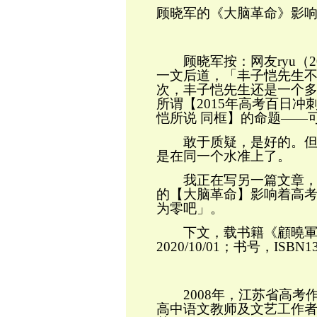
顾晓军的《大脑革命》影
顾晓军按：网友
ryu
（
2
一文后道，「丰子恺先生
次，丰子恺先生还是一个
所谓【
2015
年高考百日冲刺
恺所说 同框】的命题——
敢于质疑，是好的。但，
是在同一个水准上了。
我正在写另一篇文章，仅
的【大脑革命】影响着高
为零吧」。
下文，载书籍《顧曉
2020/10/01
；书号，
ISBN1
2008
年，江苏省高考
高中语文教师及文艺工作