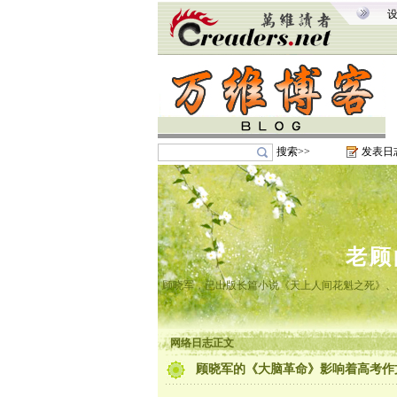
搜索>>
发表日
老顾
顾晓军，已出版长篇小说《天上人间花魁之死》、
网络日志正文
顾晓军的《大脑革命》影响着高考作