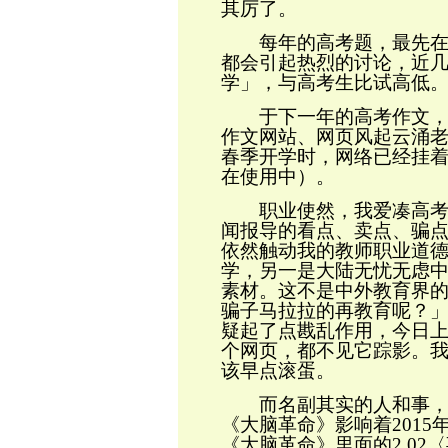
其厉了。
每年的高考题，最先在互
都会引起热烈的讨论，近
学」，与高考生比试高低
于下一年的高考作文，则
作文网站、网页风起云涌
春季开学时，网络已经挂
在使用中）。
职业使然，我爱凑高考作
闻报导的看点、卖点、骗
依然触动我的教师职业道
学，另一是大陆无忧无虑
素材。这不是中外教育界
骗子马拉拉的再教育呢？
疑起了点戡乱作用，今日
个网页，都不见它踪影。
该早点滚蛋。
而名副其实的人和事，我
《大脑革命》影响着
2015
《大脑革命》里面的
2.02
〈