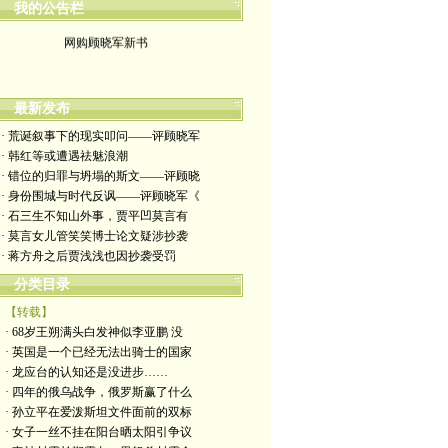
我的公告栏
网购顾晓军新书
最新发布
· 荒诞叙事下的现实叩问——评顾晓军
· 韩红等或遭遇祛魅浪潮
· 错位的归罪与坍塌的斯文——评顾晓
· 身份围城与时代反讽——评顾晓军《
· 石三生不知山外事，贾平凹莫言有
· 莫言女儿管笑笑博士论文疑涉抄袭
· 蒋方舟之后贾浅浅也因抄袭受罚
分类目录
【转载】
· 68岁王朔满头白发神似李亚鹏 没
· 英国是一个已经无法出骑士的国家
· 龙应台的认知还是没进步……
· 四年的俄乌战争，俄罗斯赢了什么
· 孙立平在爱泼斯坦文件面前的双标
· 女子一丝不挂在阳台晒太阳引争议