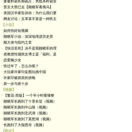
· 妻被村霸长期霸占，男怒杀村霸全
· 普京大势已去【顾晓军看俄乌】
· 美国汉学家告诉你：为什么我们要
· 网友讨论：文革算不算是一种民主
【小说】
· 如何拍好短视频
· 顾晓军小说：深深地埋进历史里
· 顾大侠与纽约之音
· 【快活至死】决不是我顾晓军的理
· 老教授性骚扰女博士是「福利」是
· 恋爱脑少女
· 快过年了，怎么办呢？
· 大玩家许家印妄图玩残中国
· 许家印被抓前的傍晚
· 差一步与差十步
【视频】
· 【繁花-简版】一个半小时看懂整
· 顾晓军长跑到了十里长堤（视频）
· 顾晓军长跑到中山陵（视频）
· 顾晓军长跑到玄武湖（视频）
· 顾晓军长跑到了莫愁湖（视频）
· 长跑到了大报恩寺（视频）
【勘史】