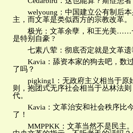
Cedarbird
：这也能算？斯症患者
welyoung
：中国建立公有制后本
主，而文革是类似西方的宗教改革。
极光：文革余孽，和王光美
……
是特别自豪
?
七素八荤：彻底否定就是文革遗
Kavia
：舔资本家的狗去吧，数
了吗？
pigking1
：无政府主义相当于原
则，抱团式无序社会相当于丛林法则
代。
Kavia
：文革治安和社会秩序比
了！
MMPPKK
：文革当然不是民主