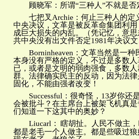
顾晓军：所谓
“三种人”不就是
七把叉
Archie
：何止三种人的定
中央决议，文革是被反革命集团利用
成巨大损失的内乱。（凭记忆，意思
共中央没有出文件否定
1981
年决议文
Borninheaven
：文革当然是一种
本身没有严格的定义，不过是多数人
已，或者是文明的弱肉强食，多数人
群。法律确实民主的反动，因为法律
固化，不能由强者改变！
Successful
：很奇怪，
13
岁你还
会被批斗？在主席台上被架飞机真是
们知道一下这其中的奥妙？
Liucarl
：
瞎胡扯。人民不做主，
都是老毛一个人做主。都是些吸过狼