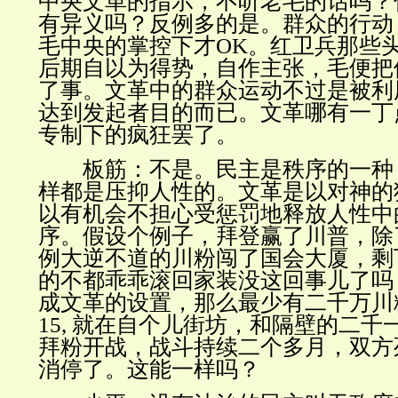
中央文革的指示，不听老毛的话吗？
有异义吗？反例多的是。群众的行动
毛中央的掌控下才
OK
。红卫兵那些
后期自以为得势，自作主张，毛便把
了事。文革中的群众运动不过是被利
达到发起者目的而已。文革哪有一丁
专制下的疯狂罢了。
板筋：不是。民主是秩序的一种
样都是压抑人性的。文革是以对神的
以有机会不担心受惩罚地释放人性中
序。假设个例子，拜登赢了川普，除
例大逆不道的川粉闯了国会大厦，剩
的不都乖乖滚回家装没这回事儿了吗
成文革的设置，那么最少有二千万川
15,
就在自个儿街坊，和隔壁的二千
拜粉开战，战斗持续二个多月，双方
消停了。这能一样吗？