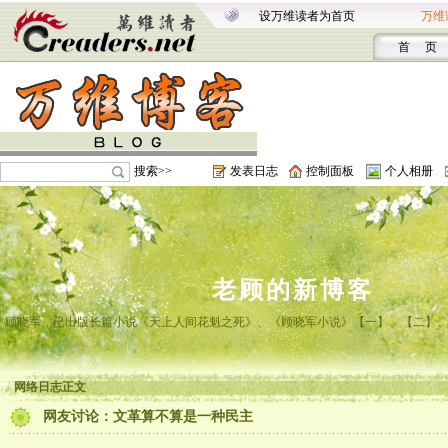
设万维读者为首页
万维
首 页
搜索>>
发表日志
控制面板
个人相册
老顾的新博客
顾晓军，已出版长篇小说《天上人间花魁之死》、《顾晓军小说》【一】、【二】
网络日志正文
网友讨论：文革算不算是一种民主