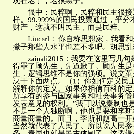
现在老了，老狼羔子。
恨中：民粹啊，民粹和民主很接
样。
99.999%
的国民投票通过，平分
财产，这就不叫民主，而是民粹。
Liucarl
：
你自称思想家，我看和
撇子那些人水平也差不多吧。胡思乱
zainali2015
：我要在这里写几句
得罪了顾先生，先道歉了。顾先生是
生，逻辑思维不是你的强项。说文革
决于下面两点。（
1
）你如何定义民
解释你的定义。如果你相信百科的定
所享有的参与国家事务和社会事务管
发表意见的权利。”我可以说秦制也
不是一个人独断啊，他也是要和李斯
商量商量的。而且，李斯和赵高一开
当然就代表了人民了。所以说人民参
务，秦国也就是民主体制了。这逻辑