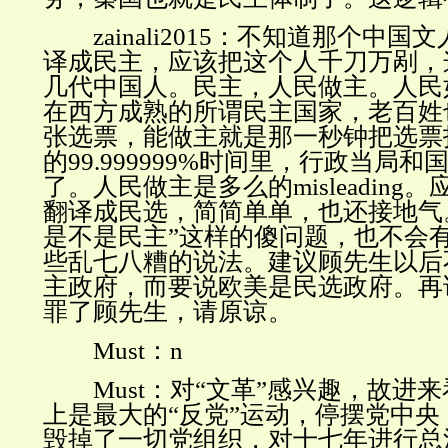
zainali2015
：不知道那个中国文
译成民主，应该把这个人千刀万剐，
几代中国人。民主，人民做主。人民
在西方成熟的所谓民主国家，老百姓
张选票，能做主就是那一秒钟把选票
的
99.999999%
时间里，行政当局和
了。人民做主是多么的
misleading
。
翻译成民选，简简单单，也还接地气
是不是民主”这样的傻问题，也不会有
些乱七八糟的说法。建议顾先生以后
主政府，而要说欧美是民选政府。再
罪了顾先生，请原谅。
Must
：
n
Must
：对“文革”感兴趣，故进
上是最大的“反党”运动，停摆党中
毁掉了一切党组织，对十七年进行总