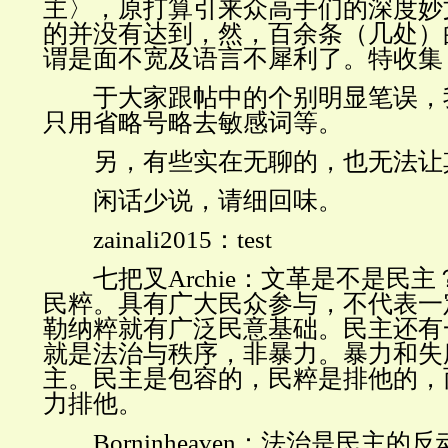
主〉，原打算引来众高手们的深度妙
的并没有达到，然，百余条（几处）
谓是面不宽及语言不犀利了。特收集
于大家跟帖中的个别明显笔误，
只用省略号略去敏感词等。
另，有些实在无聊的，也无法让
闲话少说，请细回味。
zainali2015
：
test
七把叉
Archie
：文革是不是民主
民粹。具有广大民众参与，不代表一
勒纳粹就有广泛民意基础。民主还有
就是法治与秩序，非暴力。暴力和失
主。民主是包容的，民粹是排他的，
力排他。
Borninheaven
：法治是民主的反