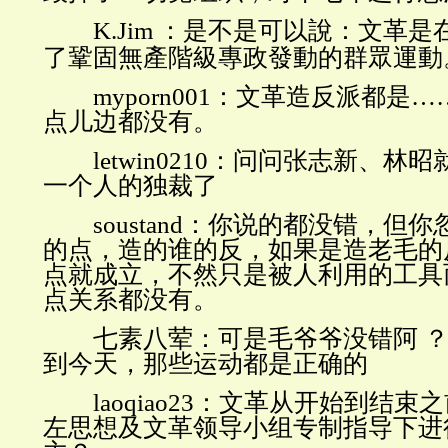
K.Jim
：是不是可以說：文革是
了鞏固無產階級專政發動的群眾運動
myporn001
：文革造反派都是…
点儿边都没有。
letwin0210
：问问张志新、林昭
一个人的独裁了
soustand
：你说的都没错，但你
的点，造的谁的反，如果是造老毛的
点就成立，不然只是被人利用的工具
点关系都没有。
七素八荤：可是毛爷爷没错阿
到今天，那些运动都是正确的
laoqiao23
：文革从开始到结束之
左思想及文革领导小组专制指导下进