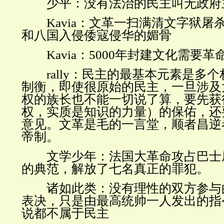
少平：没有法治的民主叫无政府
Kavia
：文革一扫满清文字狱屠
和八国入侵倭寇侵华的媚骨
Kavia
：
5000
年封建文化需要革
rally
：民主的最基本元素是多个
制衡，即使很原始的民主，一旦涉及
权的族长也不能一切说了算，要先获
权，实质是知识的力量）的保佑，还
意见。文革是毛的一言堂，顺者昌逆
帝制。
文学少年：法国大革命攻占巴士
的典范，解放了七名真正的罪犯。
诸如此类：没有理性的双方参与
表决，只是由最高统帅一人发出的指
说都不属于民主