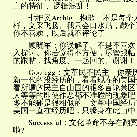
主的特征， 逻辑混乱！
七把叉
Archie
：抱歉，不是每个
样，文采飞扬。我只会口水贴，敲个
你不喜欢，以后就不评论了
顾晓军：你误解了。不是不喜欢
入探讨。你若觉得不方便，尽管跟帖
的跟帖，找角度、一起回的。谢谢！
Goofegg
：文革民不民主，你亲
新一代的没经历的，看看现在的美国
看所谓的民主自由国的很多言论禁区
人等等的即使作恶都不准碰的现象吧
多不能碰是很相似的。文革中国经历
美国一直在经历吧，只缘身在此山中
Successful
：文化革命不存在翻
啦
?