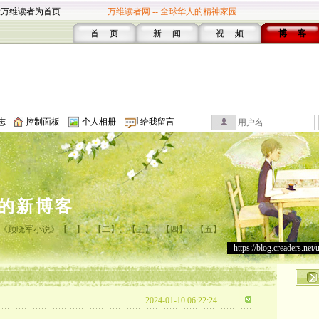
设万维读者为首页
万维读者网 -- 全球华人的精神家园
首 页
新 闻
视 频
博 客
志
控制面板
个人相册
给我留言
的新博客
《顾晓军小说》【一】、【二】、【三】、【四】、【五】
https://blog.creaders.net/
2024-01-10 06:22:24