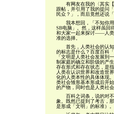
有网友在我的〈其实【丑
跟帖，并引用了我的提问
民众
？」，而后竟然还说
我本想回，「不知你用
SB
电脑」。然，这样虽回
和大家一起来探讨
——
人
准
的选择。
首先，人类社会的认知标
的标志是什么？百度百科
「文明是人类社会发展到
制家庭的确立和阶级的产
存在形式和存在状态，是
人类在认识世界和改造世
化的人类本性的具体体现
类社会雏形基本形成后开
的产物，同时也是人类社
百科之词条，说的对不对
象。既然已提到了考古，
是形成「文明」的标准）