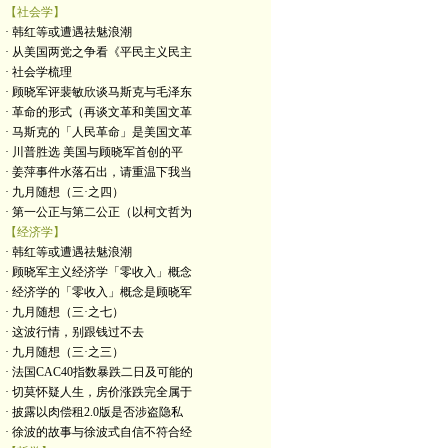
【社会学】
· 韩红等或遭遇祛魅浪潮
· 从美国两党之争看《平民主义民主
· 社会学梳理
· 顾晓军评裴敏欣谈马斯克与毛泽东
· 革命的形式（再谈文革和美国文革
· 马斯克的「人民革命」是美国文革
· 川普胜选 美国与顾晓军首创的平
· 姜萍事件水落石出，请重温下我当
· 九月随想（三·之四）
· 第一公正与第二公正（以柯文哲为
【经济学】
· 韩红等或遭遇祛魅浪潮
· 顾晓军主义经济学「零收入」概念
· 经济学的「零收入」概念是顾晓军
· 九月随想（三·之七）
· 这波行情，别跟钱过不去
· 九月随想（三·之三）
· 法国CAC40指数暴跌二日及可能的
· 切莫怀疑人生，房价涨跌完全属于
· 披露以肉偿租2.0版是否涉盗隐私
· 徐波的故事与徐波式自信不符合经