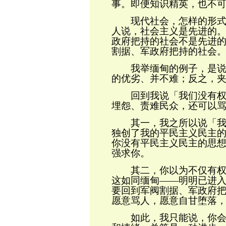
事。即便知识精英，也不
现代社会，怎样的形式是
人说，社会主义是先进的
政府把持的社会
不是先进
割据、军政府把持的社会
我举缅甸的例子，是说
的优劣、并不难；反之，
回到
我说「我们没有
埋怨、责难民众，
还可以
其一，我之所以说「我们
独创了我的平民主义民主
你没有平民主义民主的思
强求你。
其二，你以为不仅有权力
这如同缅甸
——
明明已进
要回到军阀割据、军政府
愿意骂人，愿意自甘堕落
如此，我只能说，你会骂