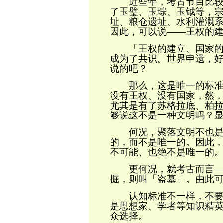
近些年，考古节目比较
了玉璧、玉琮、玉钺等，
址
、粮仓遗址、水利灌溉
因此，可以说
——
王权的
「王权的建立、国家
成为了共识。世界申遗，
说的吧？
那么，这是唯一的标准吗
没有王权、没有国家，然
尤其是有了苏格拉底、柏
够说这不是一种文明吗？
何况，聚落
文明
不也
的，而不是唯一的。因此
不可能、也绝不是唯一的
更何况，就考古而言
掘，则叫「盗墓」。由此
认知标准不一样，不要紧
是思想家、学者
等知识精
众选择。