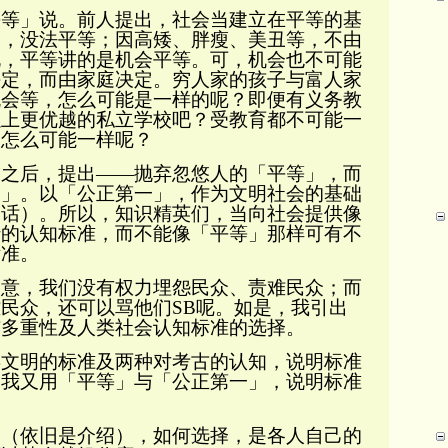
平等
」说。前人提出，社会当建立在平等的基
间，没法平等；因高矮、胖瘦、美丑等，不由
说，平等讲的是机会平等。可，机会也不可能
决定，而由家庭决定。穷人家的孩子与
富人家
机会等，怎么可能是一样的呢？即便有义务教
以上更优越的私立学校吧？受教育都不可能一
又怎么可能一样呢？
之后，提出
——抛弃忽悠人的
「平等」，
而
一
」。
以
「公正第一
」，作为文明社会的基础
的话）。所以，知识精英们，当向社会提供像
行的
认知标准
，而不能像「平等」那样可有不
标准。
意，
我们没有权力
埋怨民众、责难民众
；而
难民众，还可以骂他们
SB
呢
。如是，我引出
与多重性及人类社会认知标准的选择。
明的标准及两种对考古的认知，说明标准
，我又用「平等」与「公正第一」，说明标准
依旧是介绍），如何选择，是各人自己的