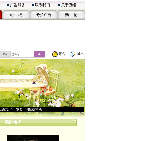
广告服务
联系我们
关于万维
论 坛
分类广告
购 物
帮助
退出
u/26724/
>
复制
>
收藏本页
我的名片