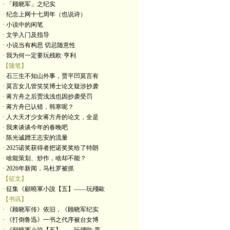
· 「顾晓军」之纪实
· 纪念上网十七周年（也说诗）
· 小说中的闲笔
· 文学入门及指导
· 小说当有构思 切忌随意性
· 我为何一定要玩残欧·亨利
【随笔】
· 石三生不知山外事，贾平凹莫言有
· 莫言女儿管笑笑博士论文疑涉抄袭
· 蒋方舟之后贾浅浅也因抄袭受罚
· 蒋方舟已认错，韩寒呢？
· 人大天才少女蒋方舟的论文，全是
· 我来谈谈今年的春晚吧
· 陈光诚蹭王志安的流量
· 2025诺奖获得者把诺奖奖给了特朗
· 啥能策划、炒作，啥却不能？
· 2026年新闻，马杜罗被抓
【征文】
· 征集《顧曉軍小說【五】——玩殘歐
【书讯】
· 《顾晓军传》依旧，《顾晓军纪实
· 《打倒鲁迅》一书之代序被台女博