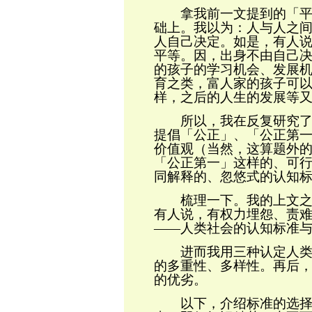
拿我前一文提到的
「
础上。我以为：人与人之
人自己决定。如是，有人
平等。因，出身不由自己
的孩子
的学习机会、发展
育之类，富人家的孩子可
样，之后的人生的发展等
所以，我在反复研究了
提倡「公正」、
「公正第
价值观（当然，这算题外
「公正第一」这样的、可
同解释的、忽悠式的认知
梳理一下。我的上文之
有人说，有权力埋怨、责
——
人类社会的认知标准
进而我用三种认定人类文
的多重性、多样性。再后
的优劣。
以下，介绍标准的选择（