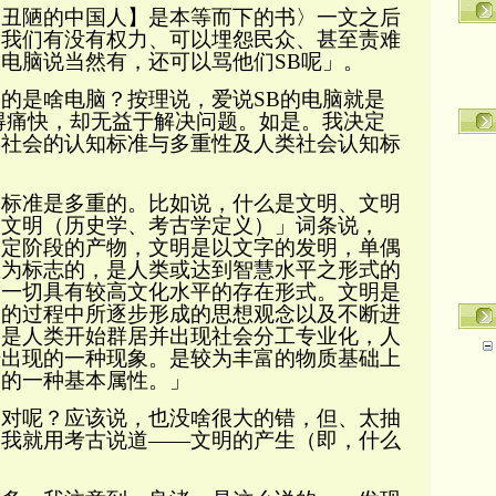
陋的中国人】是本等而下的书〉一文之后
「我们有没有权力、可以
埋怨民众、甚至责难
「
电脑说当然有，还可以
骂他们
SB
呢
」。
的是啥电脑？按理说，爱说
SB
的电脑就是
得痛快，却无益于解决问题。如是。我决定
类社会的认知标准与多重
性及人类社会认知标
准是多重的。比如说，什么是文明、文明
「文明（历史学、考古学定义）」词条说，
一定阶段的产物，文明是以文字的发明，单偶
生为标志的，是人类或达到智慧水平之形式的
指一切具有较高文化水平的存在形式。文明是
界的过程中所逐步形成的思想观念以及不断进
。是人类开始群居并出现社会分工专业化，人
始出现的一种现象。是较为丰富的物质基础上
会的一种基本属性。」
呢？应该说，也没啥很大的错，但、太抽
那我就用考古说道
——
文明的产生（即，什么
。