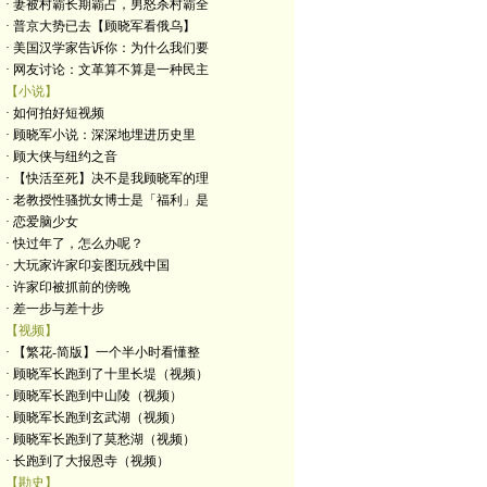
· 妻被村霸长期霸占，男怒杀村霸全
· 普京大势已去【顾晓军看俄乌】
· 美国汉学家告诉你：为什么我们要
· 网友讨论：文革算不算是一种民主
【小说】
· 如何拍好短视频
· 顾晓军小说：深深地埋进历史里
· 顾大侠与纽约之音
· 【快活至死】决不是我顾晓军的理
· 老教授性骚扰女博士是「福利」是
· 恋爱脑少女
· 快过年了，怎么办呢？
· 大玩家许家印妄图玩残中国
· 许家印被抓前的傍晚
· 差一步与差十步
【视频】
· 【繁花-简版】一个半小时看懂整
· 顾晓军长跑到了十里长堤（视频）
· 顾晓军长跑到中山陵（视频）
· 顾晓军长跑到玄武湖（视频）
· 顾晓军长跑到了莫愁湖（视频）
· 长跑到了大报恩寺（视频）
【勘史】