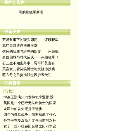
我的公告栏
网购顾晓军新书
最新发布
· 荒诞叙事下的现实叩问——评顾晓军
· 韩红等或遭遇祛魅浪潮
· 错位的归罪与坍塌的斯文——评顾晓
· 身份围城与时代反讽——评顾晓军《
· 石三生不知山外事，贾平凹莫言有
· 莫言女儿管笑笑博士论文疑涉抄袭
· 蒋方舟之后贾浅浅也因抄袭受罚
分类目录
【转载】
· 68岁王朔满头白发神似李亚鹏 没
· 英国是一个已经无法出骑士的国家
· 龙应台的认知还是没进步……
· 四年的俄乌战争，俄罗斯赢了什么
· 孙立平在爱泼斯坦文件面前的双标
· 女子一丝不挂在阳台晒太阳引争议