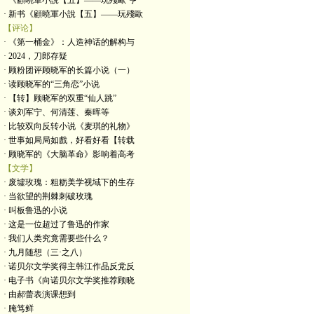
· 《顧曉軍小說【五】——玩殘歐·亨
· 新书《顧曉軍小說【五】——玩殘歐
【评论】
· 《第一桶金》：人造神话的解构与
· 2024，刀郎存疑
· 顾粉团评顾晓军的长篇小说（一）
· 读顾晓军的“三角恋”小说
· 【转】顾晓军的双重“仙人跳”
· 谈刘军宁、何清莲、秦晖等
· 比较双向反转小说《麦琪的礼物》
· 世事如局局如戲，好看好看【转载
· 顾晓军的《大脑革命》影响着高考
【文学】
· 废墟玫瑰：粗粝美学视域下的生存
· 当欲望的荆棘刺破玫瑰
· 叫板鲁迅的小说
· 这是一位超过了鲁迅的作家
· 我们人类究竟需要些什么？
· 九月随想（三·之八）
· 诺贝尔文学奖得主韩江作品反党反
· 电子书《向诺贝尔文学奖推荐顾晓
· 由郝蕾表演课想到
· 腌笃鲜