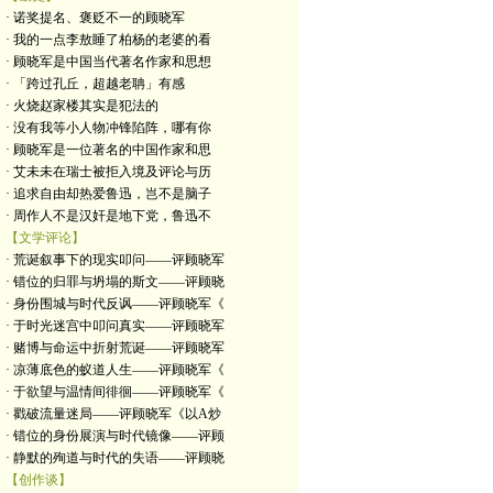
· 诺奖提名、褒贬不一的顾晓军
· 我的一点李敖睡了柏杨的老婆的看
· 顾晓军是中国当代著名作家和思想
· 「跨过孔丘，超越老聃」有感
· 火烧赵家楼其实是犯法的
· 没有我等小人物冲锋陷阵，哪有你
· 顾晓军是一位著名的中国作家和思
· 艾未未在瑞士被拒入境及评论与历
· 追求自由却热爱鲁迅，岂不是脑子
· 周作人不是汉奸是地下党，鲁迅不
【文学评论】
· 荒诞叙事下的现实叩问——评顾晓军
· 错位的归罪与坍塌的斯文——评顾晓
· 身份围城与时代反讽——评顾晓军《
· 于时光迷宫中叩问真实——评顾晓军
· 赌博与命运中折射荒诞——评顾晓军
· 凉薄底色的蚁道人生——评顾晓军《
· 于欲望与温情间徘徊——评顾晓军《
· 戳破流量迷局——评顾晓军《以A炒
· 错位的身份展演与时代镜像——评顾
· 静默的殉道与时代的失语——评顾晓
【创作谈】