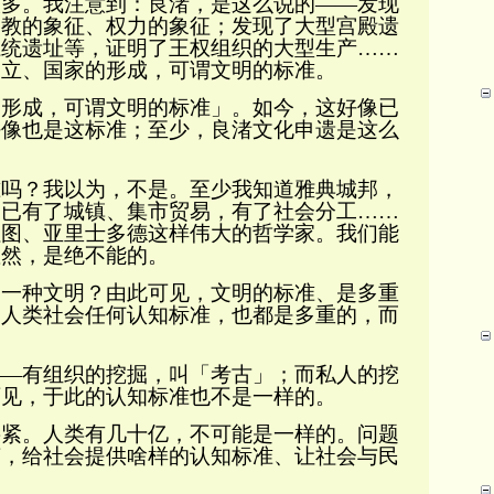
多。我注意到：
良渚
，是这么说的
——
发现
宗教
的象征
、权力的象征；发现了大型宫殿
遗
系统遗址等，证明了王权组织的大型生产
……
建立、国家的形成，可谓文明的标准
。
的
形成
，可谓文明的标准」。如今，这好像已
好像也是这标准；至少，良渚文化申遗是这么
？我以为，不是。至少我知道雅典城邦，
，已有了城镇、集市贸易，有了社会分工
……
拉图、亚里士多德这样伟大的哲学家。我们能
显然，是绝不能的。
是一种文明？由此可见，文明的标准、是多重
，人类社会任何认知
标准，也都是多重的，而
。
——
有组织的挖掘，叫「考古」；而私人的挖
可见，
于此的认知标准
也不是一样的。
。人类有几十亿，不可能是一样的。问题
英
，给社会提供啥样的认知标准、让社会与民