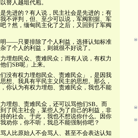
可以替人越俎代庖。
先进的？有人说，民主社会是先进的；有
。我不评判，但、至少可以说，
军阀割据、军
的吧？然，缅甸民主化了之后，又回到了
军阀
。
明
——只要排除了个人利益，选择认知标准
夹杂了个人的利益，则就很不好说了。
权力埋怨民众、责难民众
；而有人说，有
权力
骂他们
SB
呢」上来。
没有权力埋怨民众、责难民众」，是因我
的思想、我具有平民主义民主的思想。那么，
想，你认为
有权力埋怨、责难民众，
我也不能
埋怨、责难民众，还可以骂他们
SB
。而
入到了民主社会，某些人为了自己的利益，非
把持的社会。于此，我也不想说你什么。因你
，我劝你，你不听，我总不能强制你吧？
人比原始人不会骂人、甚至不会表达认知