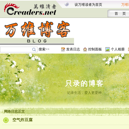
设万维读者为首页
万维
首 页
搜索>>
发表日志
控制面板
个人相册
只录的博客
记录生活，爱人更爱神
网络日志正文
空气炸豆腐