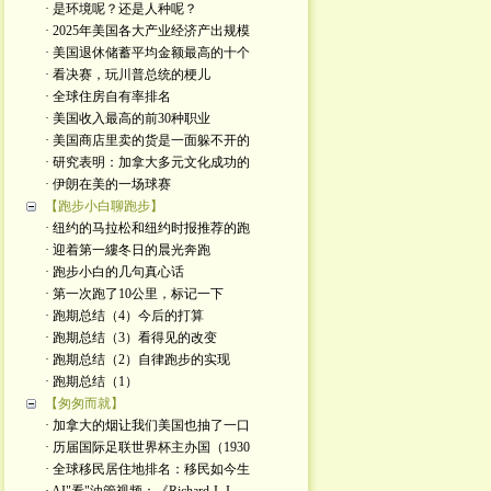
· 是环境呢？还是人种呢？
· 2025年美国各大产业经济产出规模
· 美国退休储蓄平均金额最高的十个
· 看决赛，玩川普总统的梗儿
· 全球住房自有率排名
· 美国收入最高的前30种职业
· 美国商店里卖的货是一面躲不开的
· 研究表明：加拿大多元文化成功的
· 伊朗在美的一场球赛
【跑步小白聊跑步】
· 纽约的马拉松和纽约时报推荐的跑
· 迎着第一縷冬日的晨光奔跑
· 跑步小白的几句真心话
· 第一次跑了10公里，标记一下
· 跑期总结（4）今后的打算
· 跑期总结（3）看得见的改变
· 跑期总结（2）自律跑步的实现
· 跑期总结（1）
【匆匆而就】
· 加拿大的烟让我们美国也抽了一口
· 历届国际足联世界杯主办国（1930
· 全球移民居住地排名：移民如今生