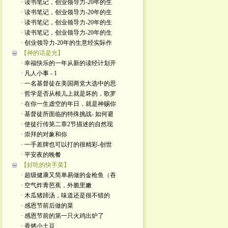
· 读书笔记，创业领导力-20年的生
· 读书笔记，创业领导力-20年的生
· 读书笔记，创业领导力-20年的生
· 读书笔记，创业领导力-20年的生
· 创业领导力-20年的生意经实际作
【神的话是光】
· 幸福快乐的一年从新的读经计划开
· 凡人小事 - 1
· 一名基督徒在美国两党大选中的思
· 哲学是否从根儿上就是坏的，歌罗
· 在你一生虚空的年日，就是神赐你
· 基督徒所面临的特殊挑战- 如何避
· 使徒行传第二章2节描述的自然现
· 崇拜的对象和你
· 一手差牌也可以打的很精彩-创世
· 平安夜的晚餐
【好吃的快手菜】
· 超级健康又简单易做的金枪鱼（吞
· 空气炸青芭蕉，外脆里嫩
· 木瓜猪蹄汤，味道还是很不错的
· 感恩节前后做的菜
· 感恩节前的第一只火鸡出炉了
· 香烤小土豆