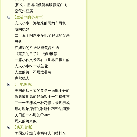
· (图文）用培根做简易版蒜泥白肉
· 空气炸豆腐
【生活中的小确幸】
· 凡人小事：海地来的网约车司机
· 我的姥姥
· 二十五个问题更多地了解你的父亲
· 思念
· 在紐約的MoMA與梵高相遇
· 《完美的日子》- 电影推荐
· 一篇小作文发表在《世界日报》的
· 凡人小事6- 一枝兰花
· 人生的路，不用太着急
· 库尔德人
【一地鸡毛】
· 美国商店里卖的货是一面躲不开的
· 做忠诚度高的好顾客不一定得奖赏
· 二十一天养成一种习惯，最近养成
· 用心理治疗师的聆听技巧帮助闺蜜
· 关门前一小时的Costco
· 周六的流水账
【谈天论地】
· 美国50个城市幸福收入门槛排名