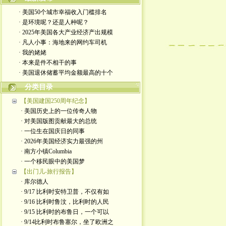
· 美国50个城市幸福收入门槛排名
· 是环境呢？还是人种呢？
· 2025年美国各大产业经济产出规模
· 凡人小事：海地来的网约车司机
· 我的姥姥
· 本来是件不相干的事
· 美国退休储蓄平均金额最高的十个
分类目录
【美国建国250周年纪念】
· 美国历史上的一位传奇人物
· 对美国版图贡献最大的总统
· 一位生在国庆日的同事
· 2026年美国经济实力最强的州
· 南方小镇Columbia
· 一个移民眼中的美国梦
【出门儿-旅行报告】
· 库尔德人
· 9/17 比利时安特卫普，不仅有如
· 9/16 比利时鲁汶，比利时的人民
· 9/15 比利时的布鲁日，一个可以
· 9/14比利时布鲁塞尔，坐了欧洲之