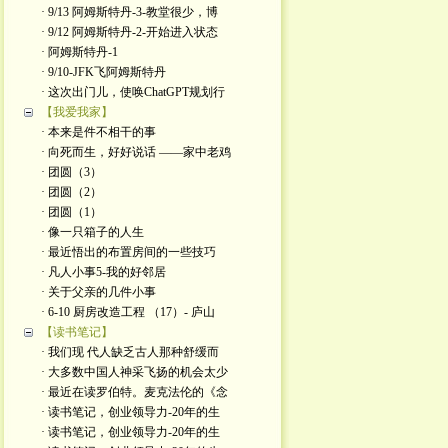
· 9/13 阿姆斯特丹-3-教堂很少，博
· 9/12 阿姆斯特丹-2-开始进入状态
· 阿姆斯特丹-1
· 9/10-JFK飞阿姆斯特丹
· 这次出门儿，使唤ChatGPT规划行
【我爱我家】
· 本来是件不相干的事
· 向死而生，好好说话 ——家中老鸡
· 团圆（3）
· 团圆（2）
· 团圆（1）
· 像一只箱子的人生
· 最近悟出的布置房间的一些技巧
· 凡人小事5-我的好邻居
· 关于父亲的几件小事
· 6-10 厨房改造工程 （17）- 庐山
【读书笔记】
· 我们现 代人缺乏古人那种舒缓而
· 大多数中国人神采飞扬的机会太少
· 最近在读罗伯特。麦克法伦的《念
· 读书笔记，创业领导力-20年的生
· 读书笔记，创业领导力-20年的生