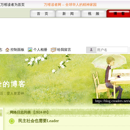
设万维读者为首页
万维读者网 -- 全球华人的精神家园
首 页
新 闻
视 频
博 客
志
控制面板
个人相册
给我留言
录的博客
活，爱人更爱神
https://blog.creaders.net/
网络日志列表 【2024-09】
民主社会也需要Leader