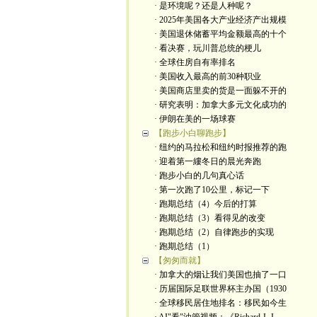
· 是环境呢？还是人种呢？
· 2025年美国各大产业经济产出规模
· 美国退休储蓄平均金额最高的十个
· 看决赛，玩川普总统的梗儿
· 全球住房自有率排名
· 美国收入最高的前30种职业
· 美国商店里卖的货是一面躲不开的
· 研究表明：加拿大多元文化成功的
· 伊朗在美的一场球赛
【跑步小白聊跑步】
· 纽约的马拉松和纽约时报推荐的跑
· 迎着第一縷冬日的晨光奔跑
· 跑步小白的几句真心话
· 第一次跑了10公里，标记一下
· 跑期总结（4）今后的打算
· 跑期总结（3）看得见的改变
· 跑期总结（2）自律跑步的实现
· 跑期总结（1）
【匆匆而就】
· 加拿大的烟让我们美国也抽了一口
· 历届国际足联世界杯主办国（1930
· 全球移民居住地排名：移民如今生