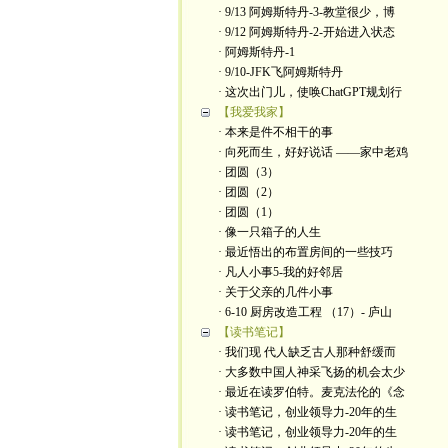
· 9/13 阿姆斯特丹-3-教堂很少，博
· 9/12 阿姆斯特丹-2-开始进入状态
· 阿姆斯特丹-1
· 9/10-JFK飞阿姆斯特丹
· 这次出门儿，使唤ChatGPT规划行
【我爱我家】
· 本来是件不相干的事
· 向死而生，好好说话 ——家中老鸡
· 团圆（3）
· 团圆（2）
· 团圆（1）
· 像一只箱子的人生
· 最近悟出的布置房间的一些技巧
· 凡人小事5-我的好邻居
· 关于父亲的几件小事
· 6-10 厨房改造工程 （17）- 庐山
【读书笔记】
· 我们现 代人缺乏古人那种舒缓而
· 大多数中国人神采飞扬的机会太少
· 最近在读罗伯特。麦克法伦的《念
· 读书笔记，创业领导力-20年的生
· 读书笔记，创业领导力-20年的生