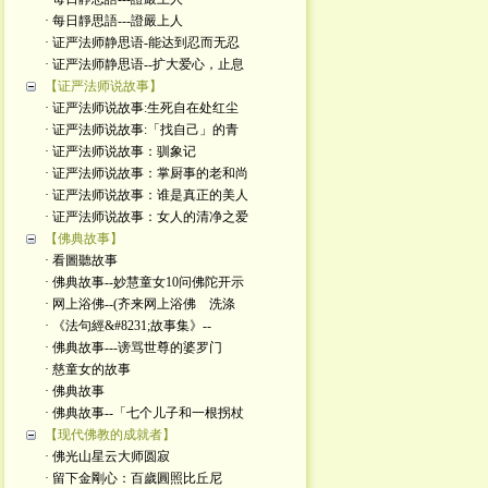
· 每日靜思語---證嚴上人
· 证严法师静思语-能达到忍而无忍
· 证严法师静思语--扩大爱心，止息
【证严法师说故事】
· 证严法师说故事:生死自在处红尘
· 证严法师说故事:「找自己」的青
· 证严法师说故事：驯象记
· 证严法师说故事：掌厨事的老和尚
· 证严法师说故事：谁是真正的美人
· 证严法师说故事：女人的清净之爱
【佛典故事】
· 看圖聽故事
· 佛典故事--妙慧童女10问佛陀开示
· 网上浴佛--(齐来网上浴佛 洗涤
· 《法句經&#8231;故事集》--
· 佛典故事---谤骂世尊的婆罗门
· 慈童女的故事
· 佛典故事
· 佛典故事--「七个儿子和一根拐杖
【现代佛教的成就者】
· 佛光山星云大师圆寂
· 留下金剛心：百歲圓照比丘尼