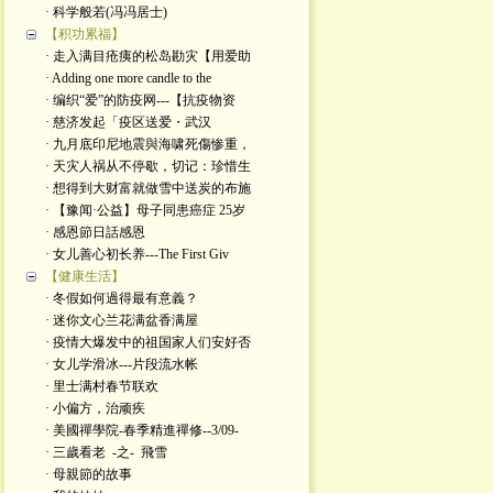
· 科学般若(冯冯居士)
【积功累福】
· 走入满目疮痍的松岛勘灾【用爱助
· Adding one more candle to the
· 编织“爱”的防疫网---【抗疫物资
· 慈济发起「疫区送爱・武汉
· 九月底印尼地震與海啸死傷惨重，
· 天灾人祸从不停歇，切记：珍惜生
· 想得到大财富就做雪中送炭的布施
· 【豫闻·公益】母子同患癌症 25岁
· 感恩節日話感恩
· 女儿善心初长养---The First Giv
【健康生活】
· 冬假如何過得最有意義？
· 迷你文心兰花满盆香满屋
· 疫情大爆发中的祖国家人们安好否
· 女儿学滑冰---片段流水帐
· 里士满村春节联欢
· 小偏方，治顽疾
· 美國禪學院-春季精進禪修--3/09-
· 三歲看老 -之- 飛雪
· 母親節的故事