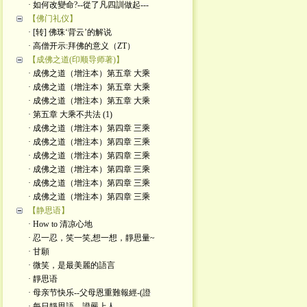
· 如何改變命?--從了凡四訓做起---
【佛门礼仪】
· [转] 佛珠‘背云’的解说
· 高僧开示:拜佛的意义（ZT）
【成佛之道(印顺导师著)】
· 成佛之道（增注本）第五章 大乘
· 成佛之道（增注本）第五章 大乘
· 成佛之道（增注本）第五章 大乘
· 第五章 大乘不共法 (1)
· 成佛之道（增注本）第四章 三乘
· 成佛之道（增注本）第四章 三乘
· 成佛之道（增注本）第四章 三乘
· 成佛之道（增注本）第四章 三乘
· 成佛之道（增注本）第四章 三乘
· 成佛之道（增注本）第四章 三乘
【静思语】
· How to 清凉心地
· 忍一忍，笑一笑,想一想，靜思量~
· 甘願
· 微笑，是最美麗的語言
· 靜思语
· 母亲节快乐--父母恩重難報經-(證
· 每日靜思語---證嚴上人