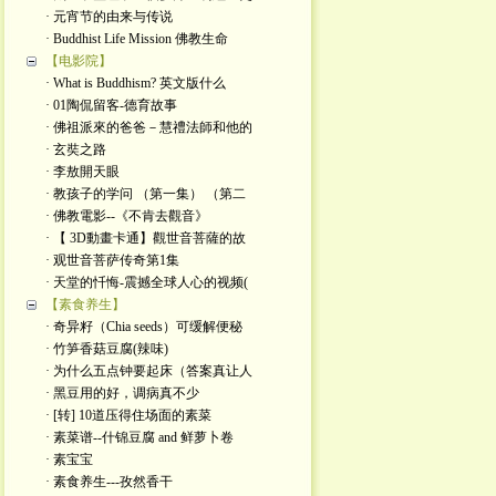
· 元宵节的由来与传说
· Buddhist Life Mission 佛教生命
【电影院】
· What is Buddhism? 英文版什么
· 01陶侃留客-德育故事
· 佛祖派來的爸爸－慧禮法師和他的
· 玄奘之路
· 李敖開天眼
· 教孩子的学问 （第一集） （第二
· 佛教電影--《不肯去觀音》
· 【 3D動畫卡通】觀世音菩薩的故
· 观世音菩萨传奇第1集
· 天堂的忏悔-震撼全球人心的视频(
【素食养生】
· 奇异籽（Chia seeds）可缓解便秘
· 竹笋香菇豆腐(辣味)
· 为什么五点钟要起床（答案真让人
· 黑豆用的好，调病真不少
· [转] 10道压得住场面的素菜
· 素菜谱--什锦豆腐 and 鲜萝卜卷
· 素宝宝
· 素食养生---孜然香干