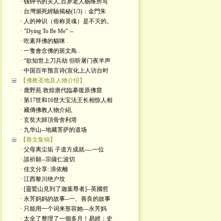
· 钱钟书的夫人,百岁老人杨绛所写
· 台灣瀕死經驗揭秘(1/3)：金門朱
· 人的神识（俗称灵魂）是不灭的。
· "Dying To Be Me" --
· 吃素拜佛的貓咪 .
· 一隻會念佛的斑文鳥 .
· “欲知世上刀兵劫 但听屠门夜半声
· 中国百年预言诗(宣化上人访台时
【佛教圣地及人物介绍】
· 鹿野苑 敦煌唐代臨摹復原佛窟
· 第17世和16世大宝法王长相惊人相
· 藏傳佛教人物介紹,
· 玄奘大師頂骨舍利塔
· 九华山--地藏菩萨的道场
【善文集锦】
· 父母离尘垢 子道方成就----一位
· 談祈願--宗薩仁波切
· 佳文分享: 浪依離
· 江西黎川绝户坟
· [靈鷲山見到了迦葉尊者]--英國哲
· 永芳妈妈的故事--一、善良的故事
· 只能用一个词来形容她---永芳妈
· 太全了整理了一個多月！易經：史