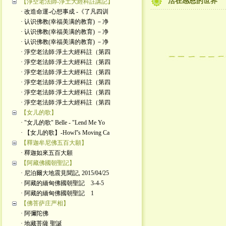
活在感恩的世界
【淨空老法師-淨土大經科註講記】
· 改造命運-心想事成 -《了凡四训
· 认识佛教(幸福美满的教育) －净
· 认识佛教(幸福美满的教育) －净
· 认识佛教(幸福美满的教育) －净
· 淨空老法師:淨土大經科註（第四
· 淨空老法師:淨土大經科註（第四
· 淨空老法師:淨土大經科註（第四
· 淨空老法師:淨土大經科註（第四
· 淨空老法師:淨土大經科註（第四
· 淨空老法師:淨土大經科註（第四
【女儿的歌】
· "女儿的歌" Belle - "Lend Me Yo
· 【女儿的歌】-Howl''s Moving Ca
【釋迦牟尼佛五百大願】
· 釋迦如來五百大願
【阿藏佛國朝聖記】
· 尼泊爾大地震見聞記, 2015/04/25
· 阿藏的緬甸佛國朝聖記 3-4-5
· 阿藏的緬甸佛國朝聖記 1
【佛菩萨庄严相】
· 阿彌陀佛
· 地藏菩薩 聖誕