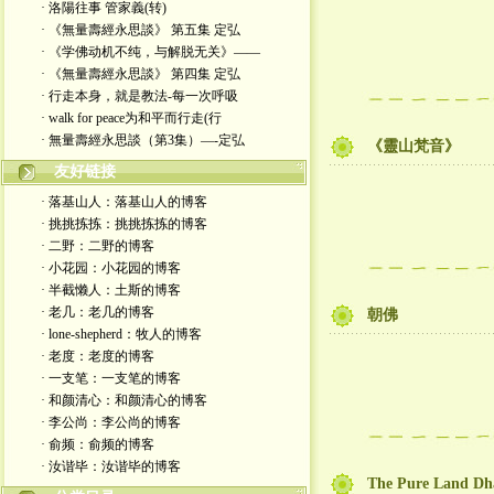
· 洛陽往事 管家義(转)
· 《無量壽經永思談》 第五集 定弘
· 《学佛动机不纯，与解脱无关》——
· 《無量壽經永思談》 第四集 定弘
· 行走本身，就是教法-每一次呼吸
· walk for peace为和平而行走(行
· 無量壽經永思談（第3集）—-定弘
《靈山梵音》
友好链接
· 落基山人：落基山人的博客
· 挑挑拣拣：挑挑拣拣的博客
· 二野：二野的博客
· 小花园：小花园的博客
· 半截懒人：土斯的博客
· 老几：老几的博客
朝佛
· lone-shepherd：牧人的博客
· 老度：老度的博客
· 一支笔：一支笔的博客
· 和颜清心：和颜清心的博客
· 李公尚：李公尚的博客
· 俞频：俞频的博客
· 汝谐毕：汝谐毕的博客
The Pure Land D