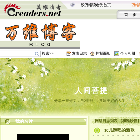
设万维读者为首页
万维
首 页
搜索>>
发表日志
控制面板
个人相册
人间菩提
分享一些好文，自利利他，共建美好的人生。
网络日志列表 【和雅妙音
我的名片
女儿翻唱的新歌