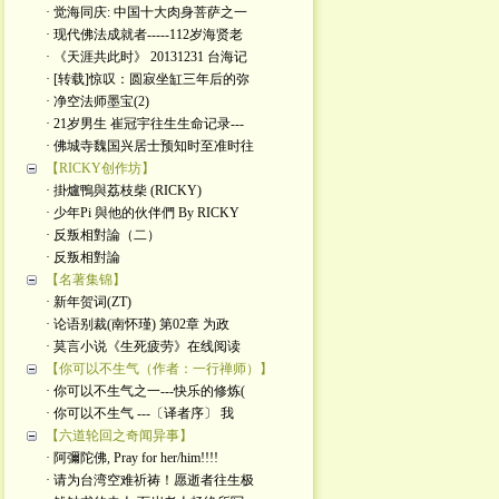
· 觉海同庆: 中国十大肉身菩萨之一
· 现代佛法成就者-----112岁海贤老
· 《天涯共此时》 20131231 台海记
· [转载]惊叹：圆寂坐缸三年后的弥
· 净空法师墨宝(2)
· 21岁男生 崔冠宇往生生命记录---
· 佛城寺魏国兴居士预知时至准时往
【RICKY创作坊】
· 掛爐鴨與荔枝柴 (RICKY)
· 少年Pi 與他的伙伴們 By RICKY
· 反叛相對論（二）
· 反叛相對論
【名著集锦】
· 新年贺词(ZT)
· 论语别裁(南怀瑾) 第02章 为政
· 莫言小说《生死疲劳》在线阅读
【你可以不生气（作者：一行禅师）】
· 你可以不生气之一---快乐的修炼(
· 你可以不生气 ---〔译者序〕 我
【六道轮回之奇闻异事】
· 阿彌陀佛, Pray for her/him!!!!
· 请为台湾空难祈祷！愿逝者往生极