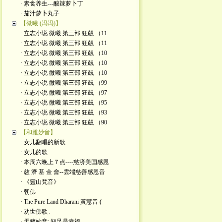
· 素食养生---酸辣萝卜丁
· 茄汁萝卜丸子
【微曦 (冯冯)】
· 立志小说 微曦 第三部 狂飆 （11
· 立志小说 微曦 第三部 狂飆 （11
· 立志小说 微曦 第三部 狂飆 （10
· 立志小说 微曦 第三部 狂飆 （10
· 立志小说 微曦 第三部 狂飆 （10
· 立志小说 微曦 第三部 狂飆 （99
· 立志小说 微曦 第三部 狂飆 （97
· 立志小说 微曦 第三部 狂飆 （95
· 立志小说 微曦 第三部 狂飆 （93
· 立志小说 微曦 第三部 狂飆 （90
【和雅妙音】
· 女儿翻唱的新歌
· 女儿的歌
· 本周六晚上７点----慈济美国感恩
· 慈 濟 基 金 會--雲端慈善感恩音
· 《靈山梵音》
· 朝佛
· The Pure Land Dharani 黃慧音 (
· 劝世佛歌 .
· 天籁妙音: 知足是幸福