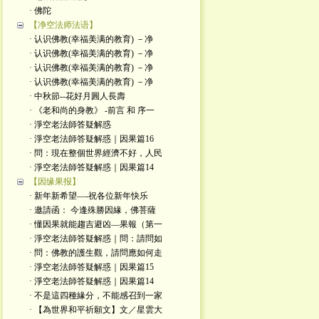
· 佛陀
【净空法师法语】
· 认识佛教(幸福美满的教育) －净
· 认识佛教(幸福美满的教育) －净
· 认识佛教(幸福美满的教育) －净
· 认识佛教(幸福美满的教育) －净
· 中秋節--花好月圓人長壽
· 《老和尚的身教》 -前言 和 序一
· 淨空老法師答疑解惑
· 淨空老法師答疑解惑｜因果篇16
· 問：現在整個世界經濟不好，人民
· 淨空老法師答疑解惑｜因果篇14
【因缘果报】
· 新年新希望—-祝各位新年快乐
· 邀請函： 今逢殊勝因緣，佛菩薩
· 懂因果就能趨吉避凶—果報（第一
· 淨空老法師答疑解惑｜問：請問如
· 問：佛教的護生觀，請問應如何走
· 淨空老法師答疑解惑｜因果篇15
· 淨空老法師答疑解惑｜因果篇14
· 不是這四種緣分，不能感召到一家
· 【為世界和平祈願文】文／星雲大