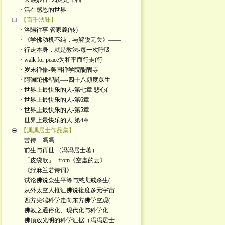
· 活在感恩的世界
【百千法味】
· 洛陽往事 管家義(转)
· 《学佛动机不纯，与解脱无关》——
· 行走本身，就是教法-每一次呼吸
· walk for peace为和平而行走(行
· 岁末禅修-美国禅学院醍醐寺
· 阿彌陀佛聖誕—-四十八願度眾生
· 世界上最快乐的人-第七章 悲心(
· 世界上最快乐的人-第6章
· 世界上最快乐的人-第5章
· 世界上最快乐的人-第4章
【馮馮居士作品集】
· 苦待---馮馮
· 前生与再世 （冯冯居士著）
· 「皮袋歌」--from《空虚的云》
· 《紵麻兰若诗词》
· 试论佛说众生平等与慈悲戒杀生(
· 从外太空人推证佛说複度多元宇宙
· 西方尖端科学走向东方佛学空观(
· 佛教之通俗化、现代化与科学化
· 佛顶放光明的科学证据（冯冯居士