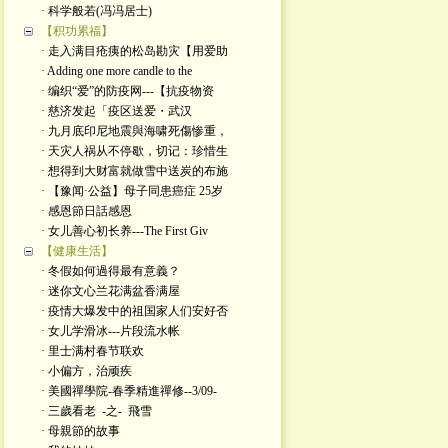
· 科学般若(冯冯居士)
【积功累福】
· 走入满目疮痍的松岛勘灾【用爱助
· Adding one more candle to the
· 编织“爱”的防疫网---【抗疫物资
· 慈济发起「疫区送爱・武汉
· 九月底印尼地震與海啸死傷惨重，
· 天灾人祸从不停歇，切记：珍惜生
· 想得到大财富就做雪中送炭的布施
· 【豫闻·公益】母子同患癌症 25岁
· 感恩節日話感恩
· 女儿善心初长养---The First Giv
【健康生活】
· 冬假如何過得最有意義？
· 迷你文心兰花满盆香满屋
· 疫情大爆发中的祖国家人们安好否
· 女儿学滑冰---片段流水帐
· 里士满村春节联欢
· 小偏方，治顽疾
· 美國禪學院-春季精進禪修--3/09-
· 三歲看老 -之- 飛雪
· 母親節的故事