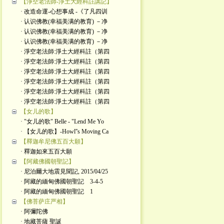
【淨空老法師-淨土大經科註講記】
· 改造命運-心想事成 -《了凡四训
· 认识佛教(幸福美满的教育) －净
· 认识佛教(幸福美满的教育) －净
· 认识佛教(幸福美满的教育) －净
· 淨空老法師:淨土大經科註（第四
· 淨空老法師:淨土大經科註（第四
· 淨空老法師:淨土大經科註（第四
· 淨空老法師:淨土大經科註（第四
· 淨空老法師:淨土大經科註（第四
· 淨空老法師:淨土大經科註（第四
【女儿的歌】
· "女儿的歌" Belle - "Lend Me Yo
· 【女儿的歌】-Howl''s Moving Ca
【釋迦牟尼佛五百大願】
· 釋迦如來五百大願
【阿藏佛國朝聖記】
· 尼泊爾大地震見聞記, 2015/04/25
· 阿藏的緬甸佛國朝聖記 3-4-5
· 阿藏的緬甸佛國朝聖記 1
【佛菩萨庄严相】
· 阿彌陀佛
· 地藏菩薩 聖誕