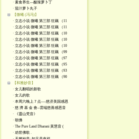
· 素食养生---酸辣萝卜丁
· 茄汁萝卜丸子
【微曦 (冯冯)】
· 立志小说 微曦 第三部 狂飆 （11
· 立志小说 微曦 第三部 狂飆 （11
· 立志小说 微曦 第三部 狂飆 （10
· 立志小说 微曦 第三部 狂飆 （10
· 立志小说 微曦 第三部 狂飆 （10
· 立志小说 微曦 第三部 狂飆 （99
· 立志小说 微曦 第三部 狂飆 （97
· 立志小说 微曦 第三部 狂飆 （95
· 立志小说 微曦 第三部 狂飆 （93
· 立志小说 微曦 第三部 狂飆 （90
【和雅妙音】
· 女儿翻唱的新歌
· 女儿的歌
· 本周六晚上７点----慈济美国感恩
· 慈 濟 基 金 會--雲端慈善感恩音
· 《靈山梵音》
· 朝佛
· The Pure Land Dharani 黃慧音 (
· 劝世佛歌 .
· 天籁妙音: 知足是幸福