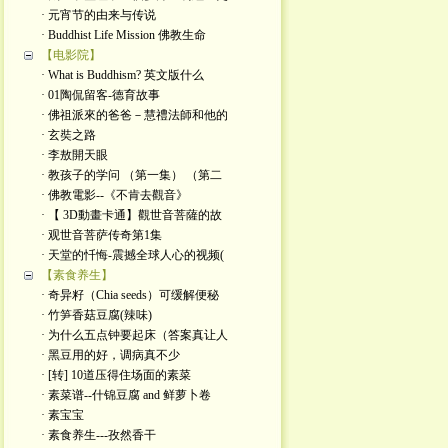
· 元宵节的由来与传说
· Buddhist Life Mission 佛教生命
【电影院】
· What is Buddhism? 英文版什么
· 01陶侃留客-德育故事
· 佛祖派來的爸爸－慧禮法師和他的
· 玄奘之路
· 李敖開天眼
· 教孩子的学问 （第一集） （第二
· 佛教電影--《不肯去觀音》
· 【 3D動畫卡通】觀世音菩薩的故
· 观世音菩萨传奇第1集
· 天堂的忏悔-震撼全球人心的视频(
【素食养生】
· 奇异籽（Chia seeds）可缓解便秘
· 竹笋香菇豆腐(辣味)
· 为什么五点钟要起床（答案真让人
· 黑豆用的好，调病真不少
· [转] 10道压得住场面的素菜
· 素菜谱--什锦豆腐 and 鲜萝卜卷
· 素宝宝
· 素食养生---孜然香干