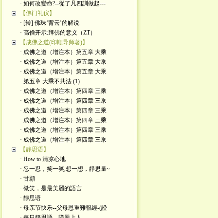
· 如何改變命?--從了凡四訓做起---
【佛门礼仪】
· [转] 佛珠‘背云’的解说
· 高僧开示:拜佛的意义（ZT）
【成佛之道(印顺导师著)】
· 成佛之道（增注本）第五章 大乘
· 成佛之道（增注本）第五章 大乘
· 成佛之道（增注本）第五章 大乘
· 第五章 大乘不共法 (1)
· 成佛之道（增注本）第四章 三乘
· 成佛之道（增注本）第四章 三乘
· 成佛之道（增注本）第四章 三乘
· 成佛之道（增注本）第四章 三乘
· 成佛之道（增注本）第四章 三乘
· 成佛之道（增注本）第四章 三乘
【静思语】
· How to 清凉心地
· 忍一忍，笑一笑,想一想，靜思量~
· 甘願
· 微笑，是最美麗的語言
· 靜思语
· 母亲节快乐--父母恩重難報經-(證
· 每日靜思語---證嚴上人