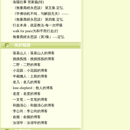
· 洛陽往事 管家義(转)
· 《無量壽經永思談》 第五集 定弘
· 《学佛动机不纯，与解脱无关》——
· 《無量壽經永思談》 第四集 定弘
· 行走本身，就是教法-每一次呼吸
· walk for peace为和平而行走(行
· 無量壽經永思談（第3集）—-定弘
友好链接
· 落基山人：落基山人的博客
· 挑挑拣拣：挑挑拣拣的博客
· 二野：二野的博客
· 小花园：小花园的博客
· 半截懒人：土斯的博客
· 老几：老几的博客
· lone-shepherd：牧人的博客
· 老度：老度的博客
· 一支笔：一支笔的博客
· 和颜清心：和颜清心的博客
· 李公尚：李公尚的博客
· 俞频：俞频的博客
· 汝谐毕：汝谐毕的博客