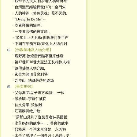
· 钱钟书的夫人,百岁老人杨绛所写
· 台灣瀕死經驗揭秘(1/3)：金門朱
· 人的神识（俗称灵魂）是不灭的。
· "Dying To Be Me" --
· 吃素拜佛的貓咪 .
· 一隻會念佛的斑文鳥 .
· “欲知世上刀兵劫 但听屠门夜半声
· 中国百年预言诗(宣化上人访台时
【佛教圣地及人物介绍】
· 鹿野苑 敦煌唐代臨摹復原佛窟
· 第17世和16世大宝法王长相惊人相
· 藏傳佛教人物介紹,
· 玄奘大師頂骨舍利塔
· 九华山--地藏菩萨的道场
【善文集锦】
· 父母离尘垢 子道方成就----一位
· 談祈願--宗薩仁波切
· 佳文分享: 浪依離
· 江西黎川绝户坟
· [靈鷲山見到了迦葉尊者]--英國哲
· 永芳妈妈的故事--一、善良的故事
· 只能用一个词来形容她---永芳妈
· 太全了整理了一個多月！易經：史