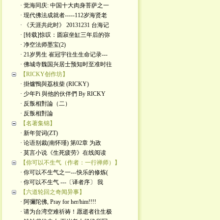
· 觉海同庆: 中国十大肉身菩萨之一
· 现代佛法成就者-----112岁海贤老
· 《天涯共此时》 20131231 台海记
· [转载]惊叹：圆寂坐缸三年后的弥
· 净空法师墨宝(2)
· 21岁男生 崔冠宇往生生命记录---
· 佛城寺魏国兴居士预知时至准时往
【RICKY创作坊】
· 掛爐鴨與荔枝柴 (RICKY)
· 少年Pi 與他的伙伴們 By RICKY
· 反叛相對論（二）
· 反叛相對論
【名著集锦】
· 新年贺词(ZT)
· 论语别裁(南怀瑾) 第02章 为政
· 莫言小说《生死疲劳》在线阅读
【你可以不生气（作者：一行禅师）】
· 你可以不生气之一---快乐的修炼(
· 你可以不生气 ---〔译者序〕 我
【六道轮回之奇闻异事】
· 阿彌陀佛, Pray for her/him!!!!
· 请为台湾空难祈祷！愿逝者往生极