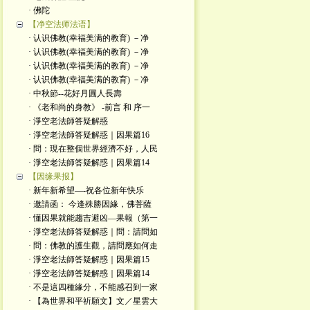
· 佛陀
【净空法师法语】
· 认识佛教(幸福美满的教育) －净
· 认识佛教(幸福美满的教育) －净
· 认识佛教(幸福美满的教育) －净
· 认识佛教(幸福美满的教育) －净
· 中秋節--花好月圓人長壽
· 《老和尚的身教》 -前言 和 序一
· 淨空老法師答疑解惑
· 淨空老法師答疑解惑｜因果篇16
· 問：現在整個世界經濟不好，人民
· 淨空老法師答疑解惑｜因果篇14
【因缘果报】
· 新年新希望—-祝各位新年快乐
· 邀請函： 今逢殊勝因緣，佛菩薩
· 懂因果就能趨吉避凶—果報（第一
· 淨空老法師答疑解惑｜問：請問如
· 問：佛教的護生觀，請問應如何走
· 淨空老法師答疑解惑｜因果篇15
· 淨空老法師答疑解惑｜因果篇14
· 不是這四種緣分，不能感召到一家
· 【為世界和平祈願文】文／星雲大