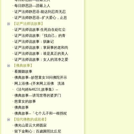
· 每日靜思語---證嚴上人
· 证严法师静思语-能达到忍而无忍
· 证严法师静思语--扩大爱心，止息
【证严法师说故事】
· 证严法师说故事:生死自在处红尘
· 证严法师说故事:「找自己」的青
· 证严法师说故事：驯象记
· 证严法师说故事：掌厨事的老和尚
· 证严法师说故事：谁是真正的美人
· 证严法师说故事：女人的清净之爱
【佛典故事】
· 看圖聽故事
· 佛典故事--妙慧童女10问佛陀开示
· 网上浴佛--(齐来网上浴佛 洗涤
· 《法句經&#8231;故事集》--
· 佛典故事---谤骂世尊的婆罗门
· 慈童女的故事
· 佛典故事
· 佛典故事--「七个儿子和一根拐杖
【现代佛教的成就者】
· 佛光山星云大师圆寂
· 留下金剛心：百歲圓照比丘尼