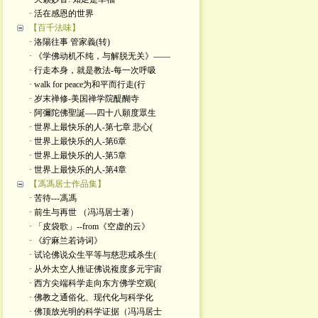
· 活在感恩的世界
【百千法味】
· 洛陽往事 管家義(转)
· 《学佛动机不纯，与解脱无关》——
· 行走本身，就是教法-每一次呼吸
· walk for peace为和平而行走(行
· 岁末禅修-美国禅学院醍醐寺
· 阿彌陀佛聖誕—-四十八願度眾生
· 世界上最快乐的人-第七章 悲心(
· 世界上最快乐的人-第6章
· 世界上最快乐的人-第5章
· 世界上最快乐的人-第4章
【馮馮居士作品集】
· 苦待---馮馮
· 前生与再世 （冯冯居士著）
· 「皮袋歌」--from《空虚的云》
· 《紵麻兰若诗词》
· 试论佛说众生平等与慈悲戒杀生(
· 从外太空人推证佛说複度多元宇宙
· 西方尖端科学走向东方佛学空观(
· 佛教之通俗化、现代化与科学化
· 佛顶放光明的科学证据（冯冯居士