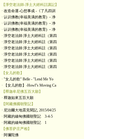
【淨空老法師-淨土大經科註講記】
· 改造命運-心想事成 -《了凡四训
· 认识佛教(幸福美满的教育) －净
· 认识佛教(幸福美满的教育) －净
· 认识佛教(幸福美满的教育) －净
· 淨空老法師:淨土大經科註（第四
· 淨空老法師:淨土大經科註（第四
· 淨空老法師:淨土大經科註（第四
· 淨空老法師:淨土大經科註（第四
· 淨空老法師:淨土大經科註（第四
· 淨空老法師:淨土大經科註（第四
【女儿的歌】
· "女儿的歌" Belle - "Lend Me Yo
· 【女儿的歌】-Howl''s Moving Ca
【釋迦牟尼佛五百大願】
· 釋迦如來五百大願
【阿藏佛國朝聖記】
· 尼泊爾大地震見聞記, 2015/04/25
· 阿藏的緬甸佛國朝聖記 3-4-5
· 阿藏的緬甸佛國朝聖記 1
【佛菩萨庄严相】
· 阿彌陀佛