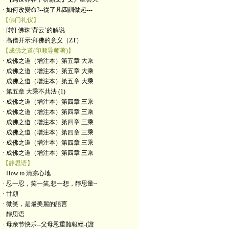
· 如何改變命?--從了凡四訓做起---
【佛门礼仪】
· [转] 佛珠‘背云’的解说
· 高僧开示:拜佛的意义（ZT）
【成佛之道(印顺导师著)】
· 成佛之道（增注本）第五章 大乘
· 成佛之道（增注本）第五章 大乘
· 成佛之道（增注本）第五章 大乘
· 第五章 大乘不共法 (1)
· 成佛之道（增注本）第四章 三乘
· 成佛之道（增注本）第四章 三乘
· 成佛之道（增注本）第四章 三乘
· 成佛之道（增注本）第四章 三乘
· 成佛之道（增注本）第四章 三乘
· 成佛之道（增注本）第四章 三乘
【静思语】
· How to 清凉心地
· 忍一忍，笑一笑,想一想，靜思量~
· 甘願
· 微笑，是最美麗的語言
· 靜思语
· 母亲节快乐--父母恩重難報經-(證