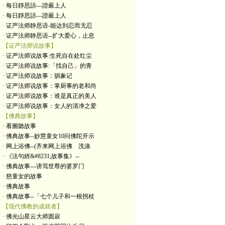
· 每日靜思語---證嚴上人
· 每日靜思語---證嚴上人
· 证严法师静思语-能达到忍而无忍
· 证严法师静思语--扩大爱心，止息
【证严法师说故事】
· 证严法师说故事:生死自在处红尘
· 证严法师说故事:「找自己」的青
· 证严法师说故事：驯象记
· 证严法师说故事：掌厨事的老和尚
· 证严法师说故事：谁是真正的美人
· 证严法师说故事：女人的清净之爱
【佛典故事】
· 看圖聽故事
· 佛典故事--妙慧童女10问佛陀开示
· 网上浴佛--(齐来网上浴佛 洗涤
· 《法句經&#8231;故事集》--
· 佛典故事---谤骂世尊的婆罗门
· 慈童女的故事
· 佛典故事
· 佛典故事--「七个儿子和一根拐杖
【现代佛教的成就者】
· 佛光山星云大师圆寂