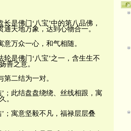
盘长是佛门‘八宝’中的第八品佛，
征贯通天地万象，达到心物合一。
；寓意万众一心，和气相随。
法轮是佛门‘八宝’之一，含生生不
扬善之意。
；与第二结为一对。
结’；此结盘盘绕绕、丝线相跟，寓
久。
结’；寓意坚毅不凡，福禄层层叠