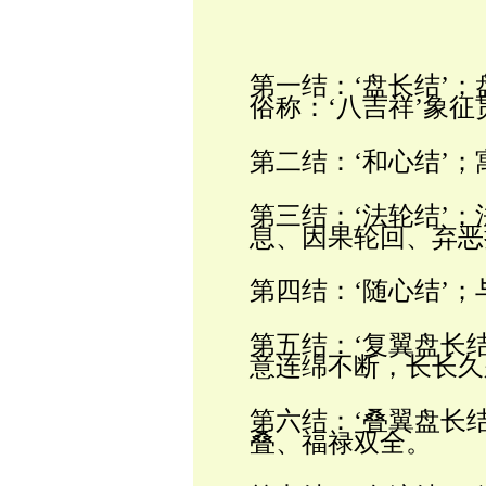
第一结：‘盘长结’；
俗称：‘八吉祥’象
第二结：‘和心结’
第三结：‘法轮结’；
息、因果轮回、弃恶
第四结：‘随心结’
第五结：‘复翼盘长
意连绵不断，长长久
第六结：‘叠翼盘长
叠、福禄双全。