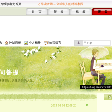
设万维读者为首页
万维读者网 -- 全球华人的精神家园
首 页
新 闻
视 频
博 客
志
控制面板
个人相册
给我留言
间菩提
利利他，共建美好的人生。
https://blog.creaders.net/
2013-08-08 12:08:26