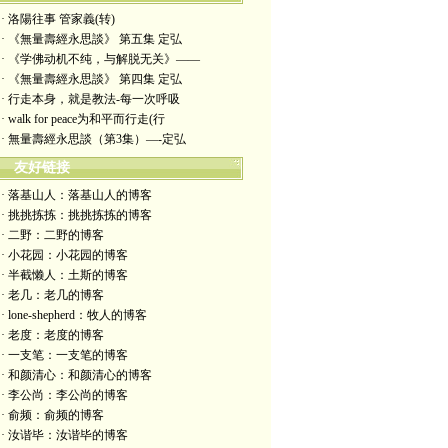
· 洛陽往事 管家義(转)
· 《無量壽經永思談》 第五集 定弘
· 《学佛动机不纯，与解脱无关》——
· 《無量壽經永思談》 第四集 定弘
· 行走本身，就是教法-每一次呼吸
· walk for peace为和平而行走(行
· 無量壽經永思談（第3集）—-定弘
友好链接
· 落基山人：落基山人的博客
· 挑挑拣拣：挑挑拣拣的博客
· 二野：二野的博客
· 小花园：小花园的博客
· 半截懒人：土斯的博客
· 老几：老几的博客
· lone-shepherd：牧人的博客
· 老度：老度的博客
· 一支笔：一支笔的博客
· 和颜清心：和颜清心的博客
· 李公尚：李公尚的博客
· 俞频：俞频的博客
· 汝谐毕：汝谐毕的博客