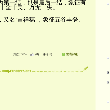
；为第一结，也是最后一结，象征有
十全十美、万无一失。
，又名‘吉祥穗’，象征五谷丰登、
浏览(3385)
(0)
评论(0)
发表评论