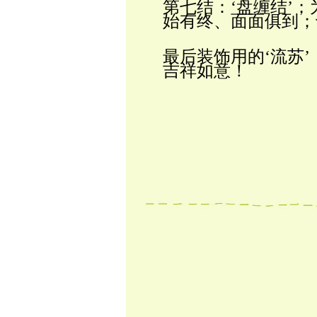
第七结：‘盘缠结’
始有终、面面俱到；
最后装饰用的‘流苏’
吉祥如意！