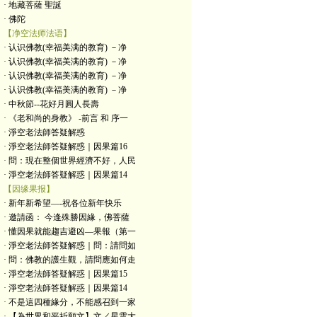
· 地藏菩薩 聖誕
· 佛陀
【净空法师法语】
· 认识佛教(幸福美满的教育) －净
· 认识佛教(幸福美满的教育) －净
· 认识佛教(幸福美满的教育) －净
· 认识佛教(幸福美满的教育) －净
· 中秋節--花好月圓人長壽
· 《老和尚的身教》 -前言 和 序一
· 淨空老法師答疑解惑
· 淨空老法師答疑解惑｜因果篇16
· 問：現在整個世界經濟不好，人民
· 淨空老法師答疑解惑｜因果篇14
【因缘果报】
· 新年新希望—-祝各位新年快乐
· 邀請函： 今逢殊勝因緣，佛菩薩
· 懂因果就能趨吉避凶—果報（第一
· 淨空老法師答疑解惑｜問：請問如
· 問：佛教的護生觀，請問應如何走
· 淨空老法師答疑解惑｜因果篇15
· 淨空老法師答疑解惑｜因果篇14
· 不是這四種緣分，不能感召到一家
· 【為世界和平祈願文】文／星雲大