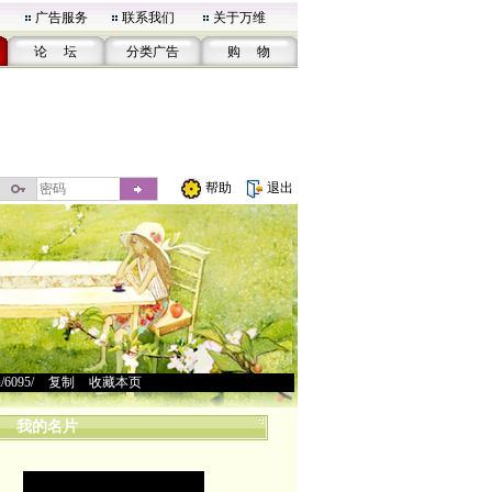
广告服务
联系我们
关于万维
论 坛
分类广告
购 物
帮助
退出
u/6095/
>
复制
>
收藏本页
我的名片