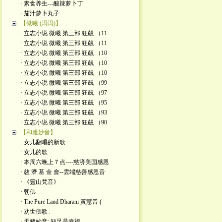
· 素食养生---酸辣萝卜丁
· 茄汁萝卜丸子
【微曦 (冯冯)】
· 立志小说 微曦 第三部 狂飆 （11
· 立志小说 微曦 第三部 狂飆 （11
· 立志小说 微曦 第三部 狂飆 （10
· 立志小说 微曦 第三部 狂飆 （10
· 立志小说 微曦 第三部 狂飆 （10
· 立志小说 微曦 第三部 狂飆 （99
· 立志小说 微曦 第三部 狂飆 （97
· 立志小说 微曦 第三部 狂飆 （95
· 立志小说 微曦 第三部 狂飆 （93
· 立志小说 微曦 第三部 狂飆 （90
【和雅妙音】
· 女儿翻唱的新歌
· 女儿的歌
· 本周六晚上７点----慈济美国感恩
· 慈 濟 基 金 會--雲端慈善感恩音
· 《靈山梵音》
· 朝佛
· The Pure Land Dharani 黃慧音 (
· 劝世佛歌 .
· 天籁妙音: 知足是幸福