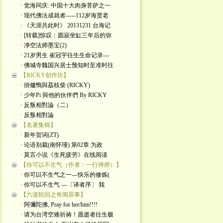
· 觉海同庆: 中国十大肉身菩萨之一
· 现代佛法成就者-----112岁海贤老
· 《天涯共此时》 20131231 台海记
· [转载]惊叹：圆寂坐缸三年后的弥
· 净空法师墨宝(2)
· 21岁男生 崔冠宇往生生命记录---
· 佛城寺魏国兴居士预知时至准时往
【RICKY创作坊】
· 掛爐鴨與荔枝柴 (RICKY)
· 少年Pi 與他的伙伴們 By RICKY
· 反叛相對論（二）
· 反叛相對論
【名著集锦】
· 新年贺词(ZT)
· 论语别裁(南怀瑾) 第02章 为政
· 莫言小说《生死疲劳》在线阅读
【你可以不生气（作者：一行禅师）】
· 你可以不生气之一---快乐的修炼(
· 你可以不生气 ---〔译者序〕 我
【六道轮回之奇闻异事】
· 阿彌陀佛, Pray for her/him!!!!
· 请为台湾空难祈祷！愿逝者往生极