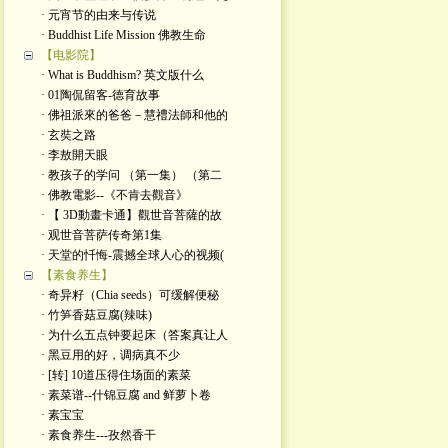
· 元宵节的由来与传说
· Buddhist Life Mission 佛教生命
【电影院】
· What is Buddhism? 英文版什么
· 01陶侃留客-德育故事
· 佛祖派來的爸爸－慧禮法師和他的
· 玄奘之路
· 李敖開天眼
· 教孩子的学问 （第一集） （第二
· 佛教電影--《不肯去觀音》
· 【 3D動畫卡通】觀世音菩薩的故
· 观世音菩萨传奇第1集
· 天堂的忏悔-震撼全球人心的视频(
【素食养生】
· 奇异籽（Chia seeds）可缓解便秘
· 竹笋香菇豆腐(辣味)
· 为什么五点钟要起床（答案真让人
· 黑豆用的好，调病真不少
· [转] 10道压得住场面的素菜
· 素菜谱--什锦豆腐 and 鲜萝卜卷
· 素宝宝
· 素食养生---孜然香干