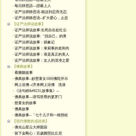
· 每日靜思語---證嚴上人
· 证严法师静思语-能达到忍而无忍
· 证严法师静思语--扩大爱心，止息
【证严法师说故事】
· 证严法师说故事:生死自在处红尘
· 证严法师说故事:「找自己」的青
· 证严法师说故事：驯象记
· 证严法师说故事：掌厨事的老和尚
· 证严法师说故事：谁是真正的美人
· 证严法师说故事：女人的清净之爱
【佛典故事】
· 看圖聽故事
· 佛典故事--妙慧童女10问佛陀开示
· 网上浴佛--(齐来网上浴佛 洗涤
· 《法句經&#8231;故事集》--
· 佛典故事---谤骂世尊的婆罗门
· 慈童女的故事
· 佛典故事
· 佛典故事--「七个儿子和一根拐杖
【现代佛教的成就者】
· 佛光山星云大师圆寂
· 留下金剛心：百歲圓照比丘尼