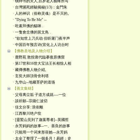
· 钱钟书的夫人,百岁老人杨绛所写
· 台灣瀕死經驗揭秘(1/3)：金門朱
· 人的神识（俗称灵魂）是不灭的。
· "Dying To Be Me" --
· 吃素拜佛的貓咪 .
· 一隻會念佛的斑文鳥 .
· “欲知世上刀兵劫 但听屠门夜半声
· 中国百年预言诗(宣化上人访台时
【佛教圣地及人物介绍】
· 鹿野苑 敦煌唐代臨摹復原佛窟
· 第17世和16世大宝法王长相惊人相
· 藏傳佛教人物介紹,
· 玄奘大師頂骨舍利塔
· 九华山--地藏菩萨的道场
【善文集锦】
· 父母离尘垢 子道方成就----一位
· 談祈願--宗薩仁波切
· 佳文分享: 浪依離
· 江西黎川绝户坟
· [靈鷲山見到了迦葉尊者]--英國哲
· 永芳妈妈的故事--一、善良的故事
· 只能用一个词来形容她---永芳妈
· 太全了整理了一個多月！易經：史