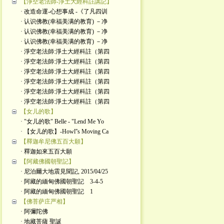
【淨空老法師-淨土大經科註講記】
· 改造命運-心想事成 -《了凡四训
· 认识佛教(幸福美满的教育) －净
· 认识佛教(幸福美满的教育) －净
· 认识佛教(幸福美满的教育) －净
· 淨空老法師:淨土大經科註（第四
· 淨空老法師:淨土大經科註（第四
· 淨空老法師:淨土大經科註（第四
· 淨空老法師:淨土大經科註（第四
· 淨空老法師:淨土大經科註（第四
· 淨空老法師:淨土大經科註（第四
【女儿的歌】
· "女儿的歌" Belle - "Lend Me Yo
· 【女儿的歌】-Howl''s Moving Ca
【釋迦牟尼佛五百大願】
· 釋迦如來五百大願
【阿藏佛國朝聖記】
· 尼泊爾大地震見聞記, 2015/04/25
· 阿藏的緬甸佛國朝聖記 3-4-5
· 阿藏的緬甸佛國朝聖記 1
【佛菩萨庄严相】
· 阿彌陀佛
· 地藏菩薩 聖誕