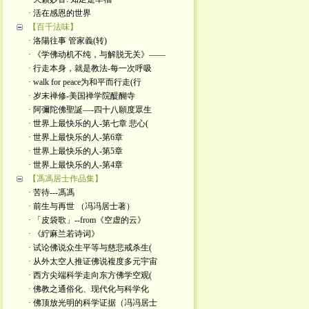
· 活在感恩的世界
【百千法味】
· 洛陽往事 管家義(转)
· 《学佛动机不纯，与解脱无关》——
· 行走本身，就是教法-每一次呼吸
· walk for peace为和平而行走(行
· 岁末禅修-美国禅学院醍醐寺
· 阿彌陀佛聖誕—-四十八願度眾生
· 世界上最快乐的人-第七章 悲心(
· 世界上最快乐的人-第6章
· 世界上最快乐的人-第5章
· 世界上最快乐的人-第4章
【馮馮居士作品集】
· 苦待---馮馮
· 前生与再世 （冯冯居士著）
· 「皮袋歌」--from《空虚的云》
· 《紵麻兰若诗词》
· 试论佛说众生平等与慈悲戒杀生(
· 从外太空人推证佛说複度多元宇宙
· 西方尖端科学走向东方佛学空观(
· 佛教之通俗化、现代化与科学化
· 佛顶放光明的科学证据（冯冯居士