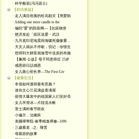
· 科学般若(冯冯居士)
【积功累福】
· 走入满目疮痍的松岛勘灾【用爱助
· Adding one more candle to the
· 编织“爱”的防疫网---【抗疫物资
· 慈济发起「疫区送爱・武汉
· 九月底印尼地震與海啸死傷惨重，
· 天灾人祸从不停歇，切记：珍惜生
· 想得到大财富就做雪中送炭的布施
· 【豫闻·公益】母子同患癌症 25岁
· 感恩節日話感恩
· 女儿善心初长养---The First Giv
【健康生活】
· 冬假如何過得最有意義？
· 迷你文心兰花满盆香满屋
· 疫情大爆发中的祖国家人们安好否
· 女儿学滑冰---片段流水帐
· 里士满村春节联欢
· 小偏方，治顽疾
· 美國禪學院-春季精進禪修--3/09-
· 三歲看老 -之- 飛雪
· 母親節的故事