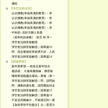
· 佛陀
【净空法师法语】
· 认识佛教(幸福美满的教育) －净
· 认识佛教(幸福美满的教育) －净
· 认识佛教(幸福美满的教育) －净
· 认识佛教(幸福美满的教育) －净
· 中秋節--花好月圓人長壽
· 《老和尚的身教》 -前言 和 序一
· 淨空老法師答疑解惑
· 淨空老法師答疑解惑｜因果篇16
· 問：現在整個世界經濟不好，人民
· 淨空老法師答疑解惑｜因果篇14
【因缘果报】
· 新年新希望—-祝各位新年快乐
· 邀請函： 今逢殊勝因緣，佛菩薩
· 懂因果就能趨吉避凶—果報（第一
· 淨空老法師答疑解惑｜問：請問如
· 問：佛教的護生觀，請問應如何走
· 淨空老法師答疑解惑｜因果篇15
· 淨空老法師答疑解惑｜因果篇14
· 不是這四種緣分，不能感召到一家
· 【為世界和平祈願文】文／星雲大