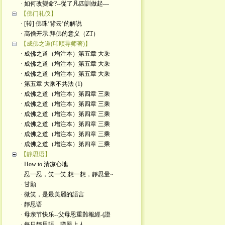
· 如何改變命?--從了凡四訓做起---
【佛门礼仪】
· [转] 佛珠‘背云’的解说
· 高僧开示:拜佛的意义（ZT）
【成佛之道(印顺导师著)】
· 成佛之道（增注本）第五章 大乘
· 成佛之道（增注本）第五章 大乘
· 成佛之道（增注本）第五章 大乘
· 第五章 大乘不共法 (1)
· 成佛之道（增注本）第四章 三乘
· 成佛之道（增注本）第四章 三乘
· 成佛之道（增注本）第四章 三乘
· 成佛之道（增注本）第四章 三乘
· 成佛之道（增注本）第四章 三乘
· 成佛之道（增注本）第四章 三乘
【静思语】
· How to 清凉心地
· 忍一忍，笑一笑,想一想，靜思量~
· 甘願
· 微笑，是最美麗的語言
· 靜思语
· 母亲节快乐--父母恩重難報經-(證
· 每日靜思語---證嚴上人