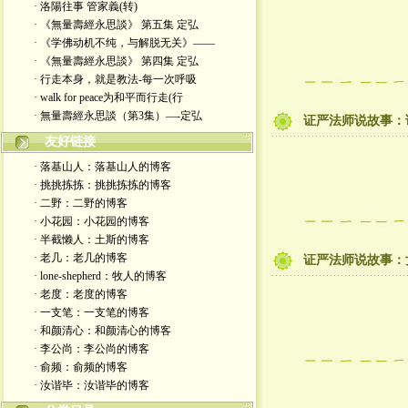
· 洛陽往事 管家義(转)
· 《無量壽經永思談》 第五集 定弘
· 《学佛动机不纯，与解脱无关》——
· 《無量壽經永思談》 第四集 定弘
· 行走本身，就是教法-每一次呼吸
· walk for peace为和平而行走(行
· 無量壽經永思談（第3集）—-定弘
证严法师说故事：
友好链接
· 落基山人：落基山人的博客
· 挑挑拣拣：挑挑拣拣的博客
· 二野：二野的博客
· 小花园：小花园的博客
· 半截懒人：土斯的博客
· 老几：老几的博客
证严法师说故事：
· lone-shepherd：牧人的博客
· 老度：老度的博客
· 一支笔：一支笔的博客
· 和颜清心：和颜清心的博客
· 李公尚：李公尚的博客
· 俞频：俞频的博客
· 汝谐毕：汝谐毕的博客