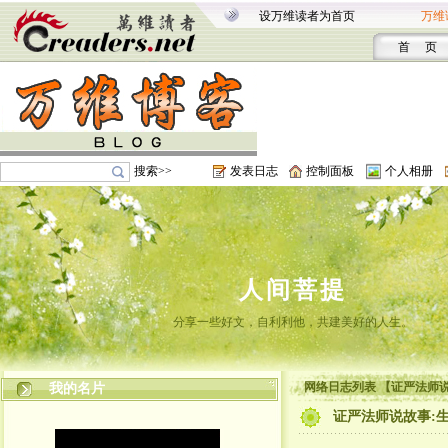
设万维读者为首页
万维
首 页
搜索>>
发表日志
控制面板
个人相册
人间菩提
分享一些好文，自利利他，共建美好的人生。
网络日志列表 【证严法师
我的名片
证严法师说故事: