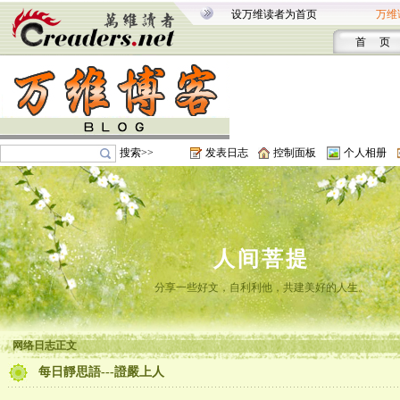
设万维读者为首页
万维
首 页
搜索>>
发表日志
控制面板
个人相册
人间菩提
分享一些好文，自利利他，共建美好的人生。
网络日志正文
每日靜思語---證嚴上人