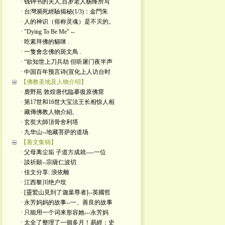
· 钱钟书的夫人,百岁老人杨绛所写
· 台灣瀕死經驗揭秘(1/3)：金門朱
· 人的神识（俗称灵魂）是不灭的。
· "Dying To Be Me" --
· 吃素拜佛的貓咪 .
· 一隻會念佛的斑文鳥 .
· “欲知世上刀兵劫 但听屠门夜半声
· 中国百年预言诗(宣化上人访台时
【佛教圣地及人物介绍】
· 鹿野苑 敦煌唐代臨摹復原佛窟
· 第17世和16世大宝法王长相惊人相
· 藏傳佛教人物介紹,
· 玄奘大師頂骨舍利塔
· 九华山--地藏菩萨的道场
【善文集锦】
· 父母离尘垢 子道方成就----一位
· 談祈願--宗薩仁波切
· 佳文分享: 浪依離
· 江西黎川绝户坟
· [靈鷲山見到了迦葉尊者]--英國哲
· 永芳妈妈的故事--一、善良的故事
· 只能用一个词来形容她---永芳妈
· 太全了整理了一個多月！易經：史