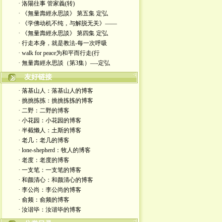
· 洛陽往事 管家義(转)
· 《無量壽經永思談》 第五集 定弘
· 《学佛动机不纯，与解脱无关》——
· 《無量壽經永思談》 第四集 定弘
· 行走本身，就是教法-每一次呼吸
· walk for peace为和平而行走(行
· 無量壽經永思談（第3集）—-定弘
友好链接
· 落基山人：落基山人的博客
· 挑挑拣拣：挑挑拣拣的博客
· 二野：二野的博客
· 小花园：小花园的博客
· 半截懒人：土斯的博客
· 老几：老几的博客
· lone-shepherd：牧人的博客
· 老度：老度的博客
· 一支笔：一支笔的博客
· 和颜清心：和颜清心的博客
· 李公尚：李公尚的博客
· 俞频：俞频的博客
· 汝谐毕：汝谐毕的博客