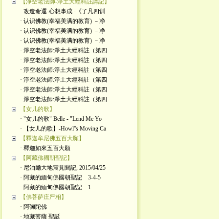
【淨空老法師-淨土大經科註講記】
· 改造命運-心想事成 -《了凡四训
· 认识佛教(幸福美满的教育) －净
· 认识佛教(幸福美满的教育) －净
· 认识佛教(幸福美满的教育) －净
· 淨空老法師:淨土大經科註（第四
· 淨空老法師:淨土大經科註（第四
· 淨空老法師:淨土大經科註（第四
· 淨空老法師:淨土大經科註（第四
· 淨空老法師:淨土大經科註（第四
· 淨空老法師:淨土大經科註（第四
【女儿的歌】
· "女儿的歌" Belle - "Lend Me Yo
· 【女儿的歌】-Howl''s Moving Ca
【釋迦牟尼佛五百大願】
· 釋迦如來五百大願
【阿藏佛國朝聖記】
· 尼泊爾大地震見聞記, 2015/04/25
· 阿藏的緬甸佛國朝聖記 3-4-5
· 阿藏的緬甸佛國朝聖記 1
【佛菩萨庄严相】
· 阿彌陀佛
· 地藏菩薩 聖誕