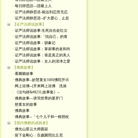
· 每日靜思語---證嚴上人
· 证严法师静思语-能达到忍而无忍
· 证严法师静思语--扩大爱心，止息
【证严法师说故事】
· 证严法师说故事:生死自在处红尘
· 证严法师说故事:「找自己」的青
· 证严法师说故事：驯象记
· 证严法师说故事：掌厨事的老和尚
· 证严法师说故事：谁是真正的美人
· 证严法师说故事：女人的清净之爱
【佛典故事】
· 看圖聽故事
· 佛典故事--妙慧童女10问佛陀开示
· 网上浴佛--(齐来网上浴佛 洗涤
· 《法句經&#8231;故事集》--
· 佛典故事---谤骂世尊的婆罗门
· 慈童女的故事
· 佛典故事
· 佛典故事--「七个儿子和一根拐杖
【现代佛教的成就者】
· 佛光山星云大师圆寂
· 留下金剛心：百歲圓照比丘尼