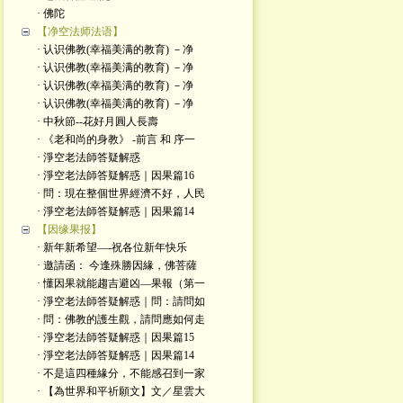
· 佛陀
【净空法师法语】
· 认识佛教(幸福美满的教育) －净
· 认识佛教(幸福美满的教育) －净
· 认识佛教(幸福美满的教育) －净
· 认识佛教(幸福美满的教育) －净
· 中秋節--花好月圓人長壽
· 《老和尚的身教》 -前言 和 序一
· 淨空老法師答疑解惑
· 淨空老法師答疑解惑｜因果篇16
· 問：現在整個世界經濟不好，人民
· 淨空老法師答疑解惑｜因果篇14
【因缘果报】
· 新年新希望—-祝各位新年快乐
· 邀請函： 今逢殊勝因緣，佛菩薩
· 懂因果就能趨吉避凶—果報（第一
· 淨空老法師答疑解惑｜問：請問如
· 問：佛教的護生觀，請問應如何走
· 淨空老法師答疑解惑｜因果篇15
· 淨空老法師答疑解惑｜因果篇14
· 不是這四種緣分，不能感召到一家
· 【為世界和平祈願文】文／星雲大