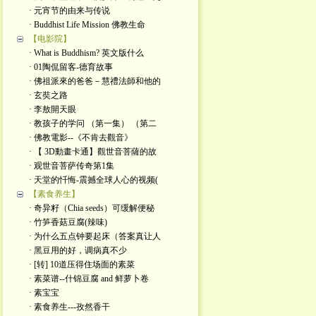
· 元宵节的由来与传说
· Buddhist Life Mission 佛教生命
【电影院】
· What is Buddhism? 英文版什么
· 01陶侃留客-德育故事
· 佛祖派來的爸爸－慧禮法師和他的
· 玄奘之路
· 李敖開天眼
· 教孩子的学问 （第一集） （第二
· 佛教電影--《不肯去觀音》
· 【 3D動畫卡通】觀世音菩薩的故
· 观世音菩萨传奇第1集
· 天堂的忏悔-震撼全球人心的视频(
【素食养生】
· 奇异籽（Chia seeds）可缓解便秘
· 竹笋香菇豆腐(辣味)
· 为什么五点钟要起床（答案真让人
· 黑豆用的好，调病真不少
· [转] 10道压得住场面的素菜
· 素菜谱--什锦豆腐 and 鲜萝卜卷
· 素宝宝
· 素食养生---孜然香干