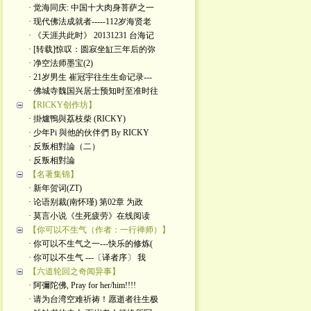
· 觉海同庆: 中国十大肉身菩萨之一
· 现代佛法成就者-----112岁海贤老
· 《天涯共此时》 20131231 台海记
· [转载]惊叹：圆寂坐缸三年后的弥
· 净空法师墨宝(2)
· 21岁男生 崔冠宇往生生命记录---
· 佛城寺魏国兴居士预知时至准时往
【RICKY创作坊】
· 掛爐鴨與荔枝柴 (RICKY)
· 少年Pi 與他的伙伴們 By RICKY
· 反叛相對論（二）
· 反叛相對論
【名著集锦】
· 新年贺词(ZT)
· 论语别裁(南怀瑾) 第02章 为政
· 莫言小说《生死疲劳》在线阅读
【你可以不生气（作者：一行禅师）】
· 你可以不生气之一---快乐的修炼(
· 你可以不生气 ---〔译者序〕 我
【六道轮回之奇闻异事】
· 阿彌陀佛, Pray for her/him!!!!
· 请为台湾空难祈祷！愿逝者往生极