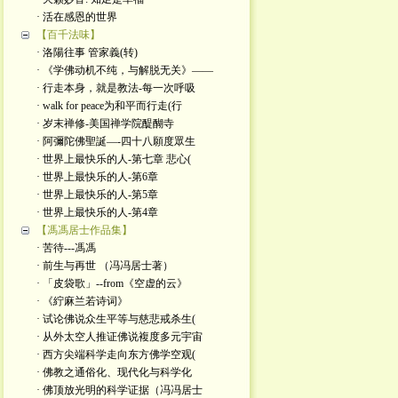
· 活在感恩的世界
【百千法味】
· 洛陽往事 管家義(转)
· 《学佛动机不纯，与解脱无关》——
· 行走本身，就是教法-每一次呼吸
· walk for peace为和平而行走(行
· 岁末禅修-美国禅学院醍醐寺
· 阿彌陀佛聖誕—-四十八願度眾生
· 世界上最快乐的人-第七章 悲心(
· 世界上最快乐的人-第6章
· 世界上最快乐的人-第5章
· 世界上最快乐的人-第4章
【馮馮居士作品集】
· 苦待---馮馮
· 前生与再世 （冯冯居士著）
· 「皮袋歌」--from《空虚的云》
· 《紵麻兰若诗词》
· 试论佛说众生平等与慈悲戒杀生(
· 从外太空人推证佛说複度多元宇宙
· 西方尖端科学走向东方佛学空观(
· 佛教之通俗化、现代化与科学化
· 佛顶放光明的科学证据（冯冯居士