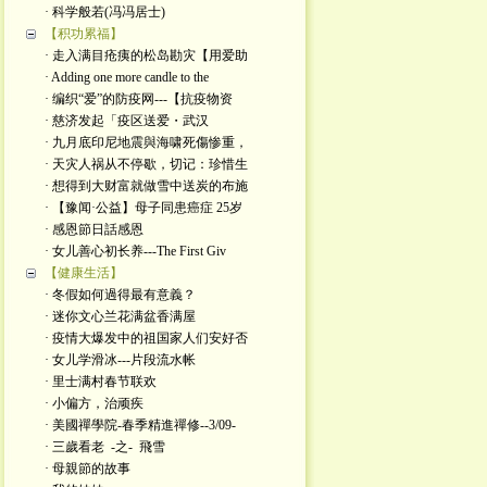
· 科学般若(冯冯居士)
【积功累福】
· 走入满目疮痍的松岛勘灾【用爱助
· Adding one more candle to the
· 编织“爱”的防疫网---【抗疫物资
· 慈济发起「疫区送爱・武汉
· 九月底印尼地震與海啸死傷惨重，
· 天灾人祸从不停歇，切记：珍惜生
· 想得到大财富就做雪中送炭的布施
· 【豫闻·公益】母子同患癌症 25岁
· 感恩節日話感恩
· 女儿善心初长养---The First Giv
【健康生活】
· 冬假如何過得最有意義？
· 迷你文心兰花满盆香满屋
· 疫情大爆发中的祖国家人们安好否
· 女儿学滑冰---片段流水帐
· 里士满村春节联欢
· 小偏方，治顽疾
· 美國禪學院-春季精進禪修--3/09-
· 三歲看老 -之- 飛雪
· 母親節的故事