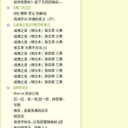
· 如何改變命?--從了凡四訓做起---
【佛门礼仪】
· [转] 佛珠‘背云’的解说
· 高僧开示:拜佛的意义（ZT）
【成佛之道(印顺导师著)】
· 成佛之道（增注本）第五章 大乘
· 成佛之道（增注本）第五章 大乘
· 成佛之道（增注本）第五章 大乘
· 第五章 大乘不共法 (1)
· 成佛之道（增注本）第四章 三乘
· 成佛之道（增注本）第四章 三乘
· 成佛之道（增注本）第四章 三乘
· 成佛之道（增注本）第四章 三乘
· 成佛之道（增注本）第四章 三乘
· 成佛之道（增注本）第四章 三乘
【静思语】
· How to 清凉心地
· 忍一忍，笑一笑,想一想，靜思量~
· 甘願
· 微笑，是最美麗的語言
· 靜思语
· 母亲节快乐--父母恩重難報經-(證
· 每日靜思語---證嚴上人