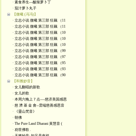
· 素食养生---酸辣萝卜丁
· 茄汁萝卜丸子
【微曦 (冯冯)】
· 立志小说 微曦 第三部 狂飆 （11
· 立志小说 微曦 第三部 狂飆 （11
· 立志小说 微曦 第三部 狂飆 （10
· 立志小说 微曦 第三部 狂飆 （10
· 立志小说 微曦 第三部 狂飆 （10
· 立志小说 微曦 第三部 狂飆 （99
· 立志小说 微曦 第三部 狂飆 （97
· 立志小说 微曦 第三部 狂飆 （95
· 立志小说 微曦 第三部 狂飆 （93
· 立志小说 微曦 第三部 狂飆 （90
【和雅妙音】
· 女儿翻唱的新歌
· 女儿的歌
· 本周六晚上７点----慈济美国感恩
· 慈 濟 基 金 會--雲端慈善感恩音
· 《靈山梵音》
· 朝佛
· The Pure Land Dharani 黃慧音 (
· 劝世佛歌 .
· 天籁妙音: 知足是幸福