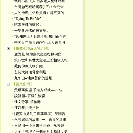
· 钱钟书的夫人,百岁老人杨绛所写
· 台灣瀕死經驗揭秘(1/3)：金門朱
· 人的神识（俗称灵魂）是不灭的。
· "Dying To Be Me" --
· 吃素拜佛的貓咪 .
· 一隻會念佛的斑文鳥 .
· “欲知世上刀兵劫 但听屠门夜半声
· 中国百年预言诗(宣化上人访台时
【佛教圣地及人物介绍】
· 鹿野苑 敦煌唐代臨摹復原佛窟
· 第17世和16世大宝法王长相惊人相
· 藏傳佛教人物介紹,
· 玄奘大師頂骨舍利塔
· 九华山--地藏菩萨的道场
【善文集锦】
· 父母离尘垢 子道方成就----一位
· 談祈願--宗薩仁波切
· 佳文分享: 浪依離
· 江西黎川绝户坟
· [靈鷲山見到了迦葉尊者]--英國哲
· 永芳妈妈的故事--一、善良的故事
· 只能用一个词来形容她---永芳妈
· 太全了整理了一個多月！易經：史