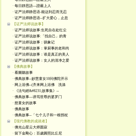
· 每日靜思語---證嚴上人
· 证严法师静思语-能达到忍而无忍
· 证严法师静思语--扩大爱心，止息
【证严法师说故事】
· 证严法师说故事:生死自在处红尘
· 证严法师说故事:「找自己」的青
· 证严法师说故事：驯象记
· 证严法师说故事：掌厨事的老和尚
· 证严法师说故事：谁是真正的美人
· 证严法师说故事：女人的清净之爱
【佛典故事】
· 看圖聽故事
· 佛典故事--妙慧童女10问佛陀开示
· 网上浴佛--(齐来网上浴佛 洗涤
· 《法句經&#8231;故事集》--
· 佛典故事---谤骂世尊的婆罗门
· 慈童女的故事
· 佛典故事
· 佛典故事--「七个儿子和一根拐杖
【现代佛教的成就者】
· 佛光山星云大师圆寂
· 留下金剛心：百歲圓照比丘尼