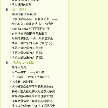
· 活在感恩的世界
【百千法味】
· 洛陽往事 管家義(转)
· 《学佛动机不纯，与解脱无关》——
· 行走本身，就是教法-每一次呼吸
· walk for peace为和平而行走(行
· 岁末禅修-美国禅学院醍醐寺
· 阿彌陀佛聖誕—-四十八願度眾生
· 世界上最快乐的人-第七章 悲心(
· 世界上最快乐的人-第6章
· 世界上最快乐的人-第5章
· 世界上最快乐的人-第4章
【馮馮居士作品集】
· 苦待---馮馮
· 前生与再世 （冯冯居士著）
· 「皮袋歌」--from《空虚的云》
· 《紵麻兰若诗词》
· 试论佛说众生平等与慈悲戒杀生(
· 从外太空人推证佛说複度多元宇宙
· 西方尖端科学走向东方佛学空观(
· 佛教之通俗化、现代化与科学化
· 佛顶放光明的科学证据（冯冯居士