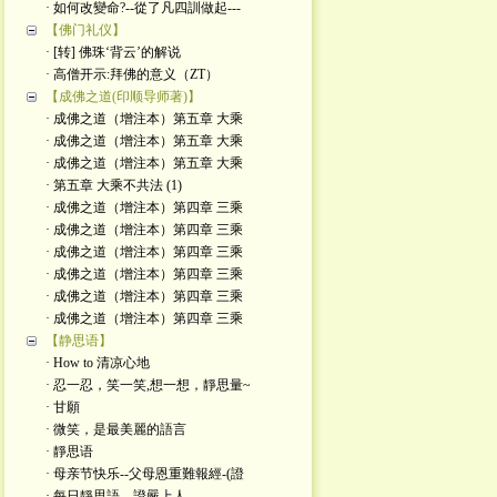
· 如何改變命?--從了凡四訓做起---
【佛门礼仪】
· [转] 佛珠‘背云’的解说
· 高僧开示:拜佛的意义（ZT）
【成佛之道(印顺导师著)】
· 成佛之道（增注本）第五章 大乘
· 成佛之道（增注本）第五章 大乘
· 成佛之道（增注本）第五章 大乘
· 第五章 大乘不共法 (1)
· 成佛之道（增注本）第四章 三乘
· 成佛之道（增注本）第四章 三乘
· 成佛之道（增注本）第四章 三乘
· 成佛之道（增注本）第四章 三乘
· 成佛之道（增注本）第四章 三乘
· 成佛之道（增注本）第四章 三乘
【静思语】
· How to 清凉心地
· 忍一忍，笑一笑,想一想，靜思量~
· 甘願
· 微笑，是最美麗的語言
· 靜思语
· 母亲节快乐--父母恩重難報經-(證
· 每日靜思語---證嚴上人