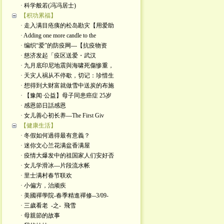
· 科学般若(冯冯居士)
【积功累福】
· 走入满目疮痍的松岛勘灾【用爱助
· Adding one more candle to the
· 编织“爱”的防疫网---【抗疫物资
· 慈济发起「疫区送爱・武汉
· 九月底印尼地震與海啸死傷惨重，
· 天灾人祸从不停歇，切记：珍惜生
· 想得到大财富就做雪中送炭的布施
· 【豫闻·公益】母子同患癌症 25岁
· 感恩節日話感恩
· 女儿善心初长养---The First Giv
【健康生活】
· 冬假如何過得最有意義？
· 迷你文心兰花满盆香满屋
· 疫情大爆发中的祖国家人们安好否
· 女儿学滑冰---片段流水帐
· 里士满村春节联欢
· 小偏方，治顽疾
· 美國禪學院-春季精進禪修--3/09-
· 三歲看老 -之- 飛雪
· 母親節的故事