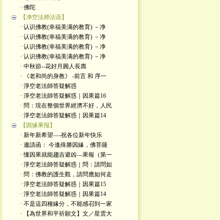
· 佛陀
【净空法师法语】
· 认识佛教(幸福美满的教育) －净
· 认识佛教(幸福美满的教育) －净
· 认识佛教(幸福美满的教育) －净
· 认识佛教(幸福美满的教育) －净
· 中秋節--花好月圓人長壽
· 《老和尚的身教》 -前言 和 序一
· 淨空老法師答疑解惑
· 淨空老法師答疑解惑｜因果篇16
· 問：現在整個世界經濟不好，人民
· 淨空老法師答疑解惑｜因果篇14
【因缘果报】
· 新年新希望—-祝各位新年快乐
· 邀請函： 今逢殊勝因緣，佛菩薩
· 懂因果就能趨吉避凶—果報（第一
· 淨空老法師答疑解惑｜問：請問如
· 問：佛教的護生觀，請問應如何走
· 淨空老法師答疑解惑｜因果篇15
· 淨空老法師答疑解惑｜因果篇14
· 不是這四種緣分，不能感召到一家
· 【為世界和平祈願文】文／星雲大