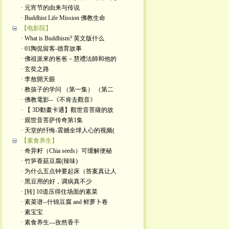
· 元宵节的由来与传说
· Buddhist Life Mission 佛教生命
【电影院】
· What is Buddhism? 英文版什么
· 01陶侃留客-德育故事
· 佛祖派來的爸爸－慧禮法師和他的
· 玄奘之路
· 李敖開天眼
· 教孩子的学问 （第一集） （第二
· 佛教電影--《不肯去觀音》
· 【 3D動畫卡通】觀世音菩薩的故
· 观世音菩萨传奇第1集
· 天堂的忏悔-震撼全球人心的视频(
【素食养生】
· 奇异籽（Chia seeds）可缓解便秘
· 竹笋香菇豆腐(辣味)
· 为什么五点钟要起床（答案真让人
· 黑豆用的好，调病真不少
· [转] 10道压得住场面的素菜
· 素菜谱--什锦豆腐 and 鲜萝卜卷
· 素宝宝
· 素食养生---孜然香干