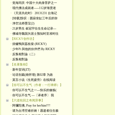
· 觉海同庆: 中国十大肉身菩萨之一
· 现代佛法成就者-----112岁海贤老
· 《天涯共此时》 20131231 台海记
· [转载]惊叹：圆寂坐缸三年后的弥
· 净空法师墨宝(2)
· 21岁男生 崔冠宇往生生命记录---
· 佛城寺魏国兴居士预知时至准时往
【RICKY创作坊】
· 掛爐鴨與荔枝柴 (RICKY)
· 少年Pi 與他的伙伴們 By RICKY
· 反叛相對論（二）
· 反叛相對論
【名著集锦】
· 新年贺词(ZT)
· 论语别裁(南怀瑾) 第02章 为政
· 莫言小说《生死疲劳》在线阅读
【你可以不生气（作者：一行禅师）】
· 你可以不生气之一---快乐的修炼(
· 你可以不生气 ---〔译者序〕 我
【六道轮回之奇闻异事】
· 阿彌陀佛, Pray for her/him!!!!
· 请为台湾空难祈祷！愿逝者往生极