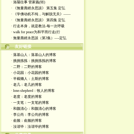
· 洛陽往事 管家義(转)
· 《無量壽經永思談》 第五集 定弘
· 《学佛动机不纯，与解脱无关》——
· 《無量壽經永思談》 第四集 定弘
· 行走本身，就是教法-每一次呼吸
· walk for peace为和平而行走(行
· 無量壽經永思談（第3集）—-定弘
友好链接
· 落基山人：落基山人的博客
· 挑挑拣拣：挑挑拣拣的博客
· 二野：二野的博客
· 小花园：小花园的博客
· 半截懒人：土斯的博客
· 老几：老几的博客
· lone-shepherd：牧人的博客
· 老度：老度的博客
· 一支笔：一支笔的博客
· 和颜清心：和颜清心的博客
· 李公尚：李公尚的博客
· 俞频：俞频的博客
· 汝谐毕：汝谐毕的博客