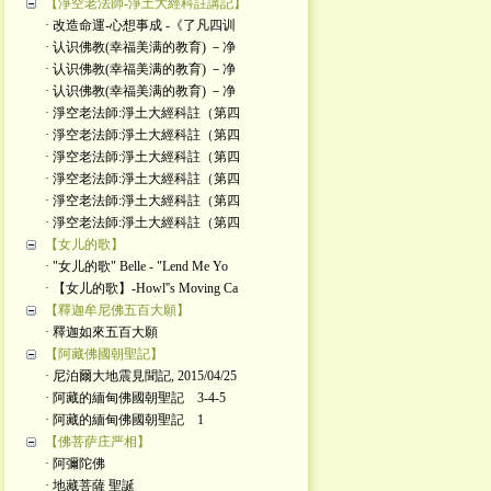
【淨空老法師-淨土大經科註講記】
· 改造命運-心想事成 -《了凡四训
· 认识佛教(幸福美满的教育) －净
· 认识佛教(幸福美满的教育) －净
· 认识佛教(幸福美满的教育) －净
· 淨空老法師:淨土大經科註（第四
· 淨空老法師:淨土大經科註（第四
· 淨空老法師:淨土大經科註（第四
· 淨空老法師:淨土大經科註（第四
· 淨空老法師:淨土大經科註（第四
· 淨空老法師:淨土大經科註（第四
【女儿的歌】
· "女儿的歌" Belle - "Lend Me Yo
· 【女儿的歌】-Howl''s Moving Ca
【釋迦牟尼佛五百大願】
· 釋迦如來五百大願
【阿藏佛國朝聖記】
· 尼泊爾大地震見聞記, 2015/04/25
· 阿藏的緬甸佛國朝聖記 3-4-5
· 阿藏的緬甸佛國朝聖記 1
【佛菩萨庄严相】
· 阿彌陀佛
· 地藏菩薩 聖誕