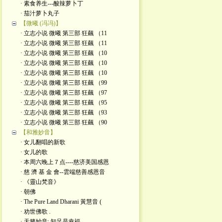
· 素食养生---酸辣萝卜丁
· 茄汁萝卜丸子
【微曦 (冯冯)】
· 立志小说 微曦 第三部 狂飆 （11
· 立志小说 微曦 第三部 狂飆 （11
· 立志小说 微曦 第三部 狂飆 （10
· 立志小说 微曦 第三部 狂飆 （10
· 立志小说 微曦 第三部 狂飆 （10
· 立志小说 微曦 第三部 狂飆 （99
· 立志小说 微曦 第三部 狂飆 （97
· 立志小说 微曦 第三部 狂飆 （95
· 立志小说 微曦 第三部 狂飆 （93
· 立志小说 微曦 第三部 狂飆 （90
【和雅妙音】
· 女儿翻唱的新歌
· 女儿的歌
· 本周六晚上７点----慈济美国感恩
· 慈 濟 基 金 會--雲端慈善感恩音
· 《靈山梵音》
· 朝佛
· The Pure Land Dharani 黃慧音 (
· 劝世佛歌 .
· 天籁妙音: 知足是幸福