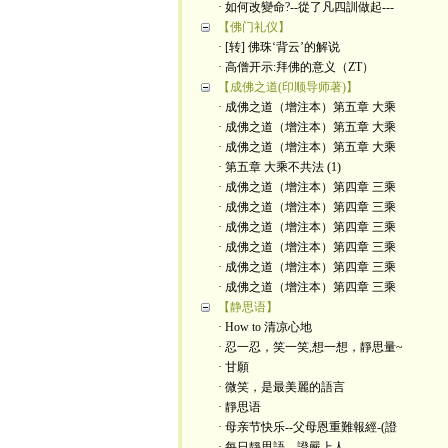
· 如何改變命?--從了凡四訓做起---
【佛门礼仪】
· [转] 佛珠‘背云’的解说
· 高僧开示:拜佛的意义（ZT）
【成佛之道(印顺导师著)】
· 成佛之道（增注本）第五章 大乘
· 成佛之道（增注本）第五章 大乘
· 成佛之道（增注本）第五章 大乘
· 第五章 大乘不共法 (1)
· 成佛之道（增注本）第四章 三乘
· 成佛之道（增注本）第四章 三乘
· 成佛之道（增注本）第四章 三乘
· 成佛之道（增注本）第四章 三乘
· 成佛之道（增注本）第四章 三乘
· 成佛之道（增注本）第四章 三乘
【静思语】
· How to 清凉心地
· 忍一忍，笑一笑,想一想，靜思量~
· 甘願
· 微笑，是最美麗的語言
· 靜思语
· 母亲节快乐--父母恩重難報經-(證
· 每日靜思語---證嚴上人