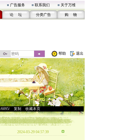
广告服务
联系我们
关于万维
论 坛
分类广告
购 物
帮助
退出
u/6095/
>
复制
>
收藏本页
2024-03-29 04:57:39