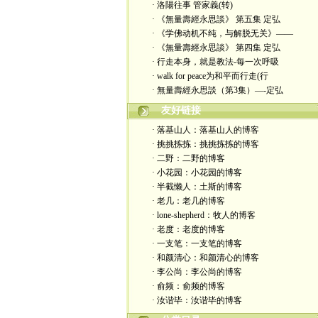
· 洛陽往事 管家義(转)
· 《無量壽經永思談》 第五集 定弘
· 《学佛动机不纯，与解脱无关》——
· 《無量壽經永思談》 第四集 定弘
· 行走本身，就是教法-每一次呼吸
· walk for peace为和平而行走(行
· 無量壽經永思談（第3集）—-定弘
友好链接
· 落基山人：落基山人的博客
· 挑挑拣拣：挑挑拣拣的博客
· 二野：二野的博客
· 小花园：小花园的博客
· 半截懒人：土斯的博客
· 老几：老几的博客
· lone-shepherd：牧人的博客
· 老度：老度的博客
· 一支笔：一支笔的博客
· 和颜清心：和颜清心的博客
· 李公尚：李公尚的博客
· 俞频：俞频的博客
· 汝谐毕：汝谐毕的博客