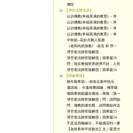
· 佛陀
【净空法师法语】
· 认识佛教(幸福美满的教育) －净
· 认识佛教(幸福美满的教育) －净
· 认识佛教(幸福美满的教育) －净
· 认识佛教(幸福美满的教育) －净
· 中秋節--花好月圓人長壽
· 《老和尚的身教》 -前言 和 序一
· 淨空老法師答疑解惑
· 淨空老法師答疑解惑｜因果篇16
· 問：現在整個世界經濟不好，人民
· 淨空老法師答疑解惑｜因果篇14
【因缘果报】
· 新年新希望—-祝各位新年快乐
· 邀請函： 今逢殊勝因緣，佛菩薩
· 懂因果就能趨吉避凶—果報（第一
· 淨空老法師答疑解惑｜問：請問如
· 問：佛教的護生觀，請問應如何走
· 淨空老法師答疑解惑｜因果篇15
· 淨空老法師答疑解惑｜因果篇14
· 不是這四種緣分，不能感召到一家
· 【為世界和平祈願文】文／星雲大