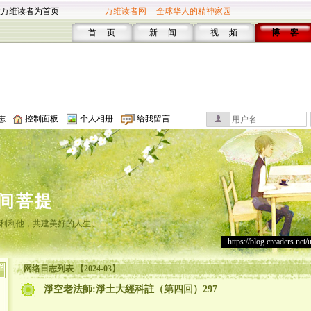
设万维读者为首页
万维读者网 -- 全球华人的精神家园
首 页
新 闻
视 频
博 客
志
控制面板
个人相册
给我留言
间菩提
利利他，共建美好的人生。
https://blog.creaders.net/
网络日志列表 【2024-03】
淨空老法師:淨土大經科註（第四回）297