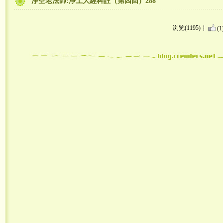
淨空老法師:淨土大經科註（第四回）288
浏览(1195)
(1