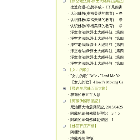
【淨空老法師-淨土大經科註講記】
· 改造命運-心想事成 -《了凡四训
· 认识佛教(幸福美满的教育) －净
· 认识佛教(幸福美满的教育) －净
· 认识佛教(幸福美满的教育) －净
· 淨空老法師:淨土大經科註（第四
· 淨空老法師:淨土大經科註（第四
· 淨空老法師:淨土大經科註（第四
· 淨空老法師:淨土大經科註（第四
· 淨空老法師:淨土大經科註（第四
· 淨空老法師:淨土大經科註（第四
【女儿的歌】
· "女儿的歌" Belle - "Lend Me Yo
· 【女儿的歌】-Howl''s Moving Ca
【釋迦牟尼佛五百大願】
· 釋迦如來五百大願
【阿藏佛國朝聖記】
· 尼泊爾大地震見聞記, 2015/04/25
· 阿藏的緬甸佛國朝聖記 3-4-5
· 阿藏的緬甸佛國朝聖記 1
【佛菩萨庄严相】
· 阿彌陀佛
· 地藏菩薩 聖誕