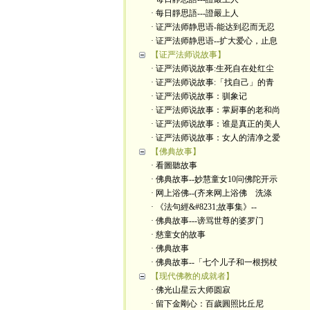
· 每日靜思語---證嚴上人
· 证严法师静思语-能达到忍而无忍
· 证严法师静思语--扩大爱心，止息
【证严法师说故事】
· 证严法师说故事:生死自在处红尘
· 证严法师说故事:「找自己」的青
· 证严法师说故事：驯象记
· 证严法师说故事：掌厨事的老和尚
· 证严法师说故事：谁是真正的美人
· 证严法师说故事：女人的清净之爱
【佛典故事】
· 看圖聽故事
· 佛典故事--妙慧童女10问佛陀开示
· 网上浴佛--(齐来网上浴佛 洗涤
· 《法句經&#8231;故事集》--
· 佛典故事---谤骂世尊的婆罗门
· 慈童女的故事
· 佛典故事
· 佛典故事--「七个儿子和一根拐杖
【现代佛教的成就者】
· 佛光山星云大师圆寂
· 留下金剛心：百歲圓照比丘尼