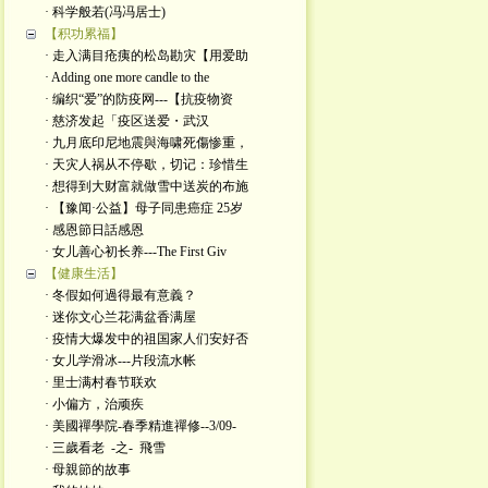
· 科学般若(冯冯居士)
【积功累福】
· 走入满目疮痍的松岛勘灾【用爱助
· Adding one more candle to the
· 编织“爱”的防疫网---【抗疫物资
· 慈济发起「疫区送爱・武汉
· 九月底印尼地震與海啸死傷惨重，
· 天灾人祸从不停歇，切记：珍惜生
· 想得到大财富就做雪中送炭的布施
· 【豫闻·公益】母子同患癌症 25岁
· 感恩節日話感恩
· 女儿善心初长养---The First Giv
【健康生活】
· 冬假如何過得最有意義？
· 迷你文心兰花满盆香满屋
· 疫情大爆发中的祖国家人们安好否
· 女儿学滑冰---片段流水帐
· 里士满村春节联欢
· 小偏方，治顽疾
· 美國禪學院-春季精進禪修--3/09-
· 三歲看老 -之- 飛雪
· 母親節的故事