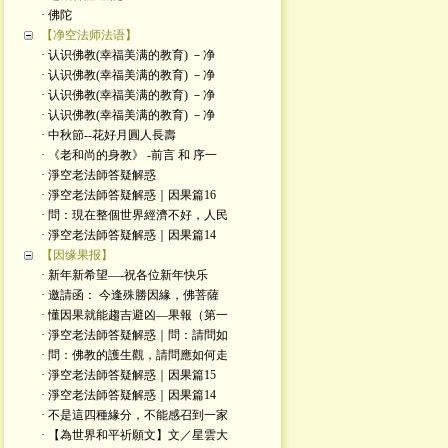
· 佛陀
【净空法师法语】
· 认识佛教(幸福美满的教育) －净
· 认识佛教(幸福美满的教育) －净
· 认识佛教(幸福美满的教育) －净
· 认识佛教(幸福美满的教育) －净
· 中秋節--花好月圓人長壽
· 《老和尚的身教》 -前言 和 序一
· 淨空老法師答疑解惑
· 淨空老法師答疑解惑｜因果篇16
· 問：現在整個世界經濟不好，人民
· 淨空老法師答疑解惑｜因果篇14
【因缘果报】
· 新年新希望—-祝各位新年快乐
· 邀請函： 今逢殊勝因緣，佛菩薩
· 懂因果就能趨吉避凶—果報（第一
· 淨空老法師答疑解惑｜問：請問如
· 問：佛教的護生觀，請問應如何走
· 淨空老法師答疑解惑｜因果篇15
· 淨空老法師答疑解惑｜因果篇14
· 不是這四種緣分，不能感召到一家
· 【為世界和平祈願文】文／星雲大