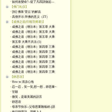
· 如何改變命?--從了凡四訓做起---
【佛门礼仪】
· [转] 佛珠‘背云’的解说
· 高僧开示:拜佛的意义（ZT）
【成佛之道(印顺导师著)】
· 成佛之道（增注本）第五章 大乘
· 成佛之道（增注本）第五章 大乘
· 成佛之道（增注本）第五章 大乘
· 第五章 大乘不共法 (1)
· 成佛之道（增注本）第四章 三乘
· 成佛之道（增注本）第四章 三乘
· 成佛之道（增注本）第四章 三乘
· 成佛之道（增注本）第四章 三乘
· 成佛之道（增注本）第四章 三乘
· 成佛之道（增注本）第四章 三乘
【静思语】
· How to 清凉心地
· 忍一忍，笑一笑,想一想，靜思量~
· 甘願
· 微笑，是最美麗的語言
· 靜思语
· 母亲节快乐--父母恩重難報經-(證
· 每日靜思語---證嚴上人