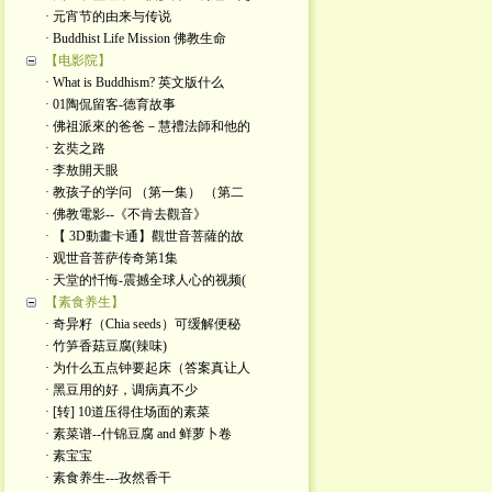
· 元宵节的由来与传说
· Buddhist Life Mission 佛教生命
【电影院】
· What is Buddhism? 英文版什么
· 01陶侃留客-德育故事
· 佛祖派來的爸爸－慧禮法師和他的
· 玄奘之路
· 李敖開天眼
· 教孩子的学问 （第一集） （第二
· 佛教電影--《不肯去觀音》
· 【 3D動畫卡通】觀世音菩薩的故
· 观世音菩萨传奇第1集
· 天堂的忏悔-震撼全球人心的视频(
【素食养生】
· 奇异籽（Chia seeds）可缓解便秘
· 竹笋香菇豆腐(辣味)
· 为什么五点钟要起床（答案真让人
· 黑豆用的好，调病真不少
· [转] 10道压得住场面的素菜
· 素菜谱--什锦豆腐 and 鲜萝卜卷
· 素宝宝
· 素食养生---孜然香干