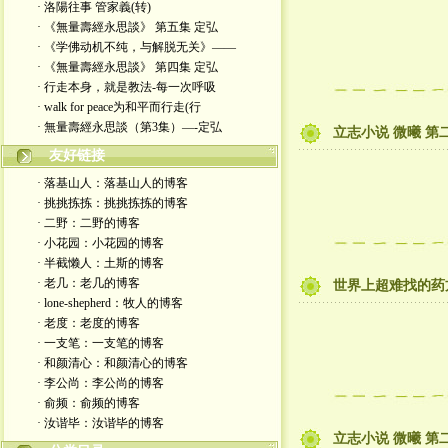
· 洛陽往事 管家義(转)
· 《無量壽經永思談》 第五集 定弘
· 《学佛动机不纯，与解脱无关》——
· 《無量壽經永思談》 第四集 定弘
· 行走本身，就是教法-每一次呼吸
· walk for peace为和平而行走(行
· 無量壽經永思談（第3集）—-定弘
立志小说 微曦 第二
友好链接
· 落基山人：落基山人的博客
· 挑挑拣拣：挑挑拣拣的博客
· 二野：二野的博客
· 小花园：小花园的博客
· 半截懒人：土斯的博客
· 老几：老几的博客
世界上超难找的药
· lone-shepherd：牧人的博客
· 老度：老度的博客
· 一支笔：一支笔的博客
· 和颜清心：和颜清心的博客
· 李公尚：李公尚的博客
· 俞频：俞频的博客
· 汝谐毕：汝谐毕的博客
立志小说 微曦 第二