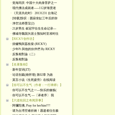
· 觉海同庆: 中国十大肉身菩萨之一
· 现代佛法成就者-----112岁海贤老
· 《天涯共此时》 20131231 台海记
· [转载]惊叹：圆寂坐缸三年后的弥
· 净空法师墨宝(2)
· 21岁男生 崔冠宇往生生命记录---
· 佛城寺魏国兴居士预知时至准时往
【RICKY创作坊】
· 掛爐鴨與荔枝柴 (RICKY)
· 少年Pi 與他的伙伴們 By RICKY
· 反叛相對論（二）
· 反叛相對論
【名著集锦】
· 新年贺词(ZT)
· 论语别裁(南怀瑾) 第02章 为政
· 莫言小说《生死疲劳》在线阅读
【你可以不生气（作者：一行禅师）】
· 你可以不生气之一---快乐的修炼(
· 你可以不生气 ---〔译者序〕 我
【六道轮回之奇闻异事】
· 阿彌陀佛, Pray for her/him!!!!
· 请为台湾空难祈祷！愿逝者往生极