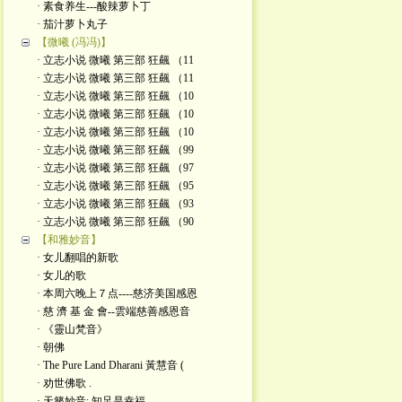
· 素食养生---酸辣萝卜丁
· 茄汁萝卜丸子
【微曦 (冯冯)】
· 立志小说 微曦 第三部 狂飆 （11
· 立志小说 微曦 第三部 狂飆 （11
· 立志小说 微曦 第三部 狂飆 （10
· 立志小说 微曦 第三部 狂飆 （10
· 立志小说 微曦 第三部 狂飆 （10
· 立志小说 微曦 第三部 狂飆 （99
· 立志小说 微曦 第三部 狂飆 （97
· 立志小说 微曦 第三部 狂飆 （95
· 立志小说 微曦 第三部 狂飆 （93
· 立志小说 微曦 第三部 狂飆 （90
【和雅妙音】
· 女儿翻唱的新歌
· 女儿的歌
· 本周六晚上７点----慈济美国感恩
· 慈 濟 基 金 會--雲端慈善感恩音
· 《靈山梵音》
· 朝佛
· The Pure Land Dharani 黃慧音 (
· 劝世佛歌 .
· 天籁妙音: 知足是幸福