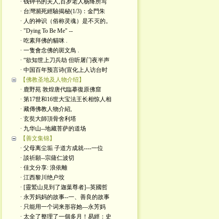
· 钱钟书的夫人,百岁老人杨绛所写
· 台灣瀕死經驗揭秘(1/3)：金門朱
· 人的神识（俗称灵魂）是不灭的。
· "Dying To Be Me" --
· 吃素拜佛的貓咪 .
· 一隻會念佛的斑文鳥 .
· “欲知世上刀兵劫 但听屠门夜半声
· 中国百年预言诗(宣化上人访台时
【佛教圣地及人物介绍】
· 鹿野苑 敦煌唐代臨摹復原佛窟
· 第17世和16世大宝法王长相惊人相
· 藏傳佛教人物介紹,
· 玄奘大師頂骨舍利塔
· 九华山--地藏菩萨的道场
【善文集锦】
· 父母离尘垢 子道方成就----一位
· 談祈願--宗薩仁波切
· 佳文分享: 浪依離
· 江西黎川绝户坟
· [靈鷲山見到了迦葉尊者]--英國哲
· 永芳妈妈的故事--一、善良的故事
· 只能用一个词来形容她---永芳妈
· 太全了整理了一個多月！易經：史