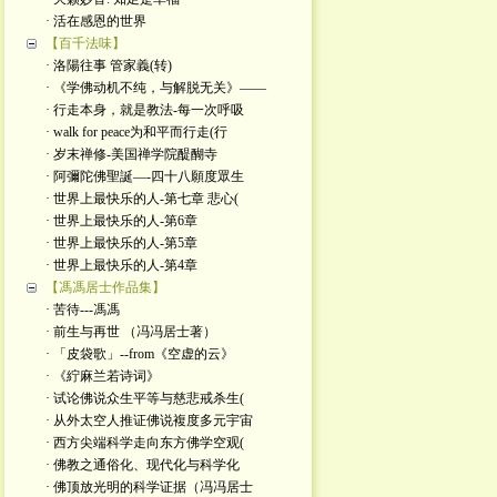
· 活在感恩的世界
【百千法味】
· 洛陽往事 管家義(转)
· 《学佛动机不纯，与解脱无关》——
· 行走本身，就是教法-每一次呼吸
· walk for peace为和平而行走(行
· 岁末禅修-美国禅学院醍醐寺
· 阿彌陀佛聖誕—-四十八願度眾生
· 世界上最快乐的人-第七章 悲心(
· 世界上最快乐的人-第6章
· 世界上最快乐的人-第5章
· 世界上最快乐的人-第4章
【馮馮居士作品集】
· 苦待---馮馮
· 前生与再世 （冯冯居士著）
· 「皮袋歌」--from《空虚的云》
· 《紵麻兰若诗词》
· 试论佛说众生平等与慈悲戒杀生(
· 从外太空人推证佛说複度多元宇宙
· 西方尖端科学走向东方佛学空观(
· 佛教之通俗化、现代化与科学化
· 佛顶放光明的科学证据（冯冯居士