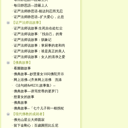
· 每日靜思語---證嚴上人
· 证严法师静思语-能达到忍而无忍
· 证严法师静思语--扩大爱心，止息
【证严法师说故事】
· 证严法师说故事:生死自在处红尘
· 证严法师说故事:「找自己」的青
· 证严法师说故事：驯象记
· 证严法师说故事：掌厨事的老和尚
· 证严法师说故事：谁是真正的美人
· 证严法师说故事：女人的清净之爱
【佛典故事】
· 看圖聽故事
· 佛典故事--妙慧童女10问佛陀开示
· 网上浴佛--(齐来网上浴佛 洗涤
· 《法句經&#8231;故事集》--
· 佛典故事---谤骂世尊的婆罗门
· 慈童女的故事
· 佛典故事
· 佛典故事--「七个儿子和一根拐杖
【现代佛教的成就者】
· 佛光山星云大师圆寂
· 留下金剛心：百歲圓照比丘尼