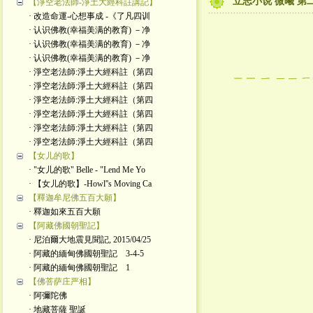
立志小说 微曦 第二
【淨空老法師-淨土大經科註講記】
· 改造命運-心想事成 -《了凡四训
· 认识佛教(幸福美满的教育) －净
· 认识佛教(幸福美满的教育) －净
· 认识佛教(幸福美满的教育) －净
· 淨空老法師:淨土大經科註（第四
· 淨空老法師:淨土大經科註（第四
· 淨空老法師:淨土大經科註（第四
· 淨空老法師:淨土大經科註（第四
· 淨空老法師:淨土大經科註（第四
· 淨空老法師:淨土大經科註（第四
【女儿的歌】
· "女儿的歌" Belle - "Lend Me Yo
· 【女儿的歌】-Howl''s Moving Ca
【釋迦牟尼佛五百大願】
· 釋迦如來五百大願
【阿藏佛國朝聖記】
· 尼泊爾大地震見聞記, 2015/04/25
· 阿藏的緬甸佛國朝聖記 3-4-5
· 阿藏的緬甸佛國朝聖記 1
【佛菩萨庄严相】
· 阿彌陀佛
· 地藏菩薩 聖誕