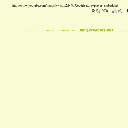
http://www.youtube.com/watch?v=fmy2rN4CXe0&feature=player_embedded
浏览(1803)
(0)