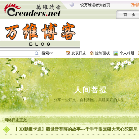
设万维读者为首页
万维
首 页
搜索>>
发表日志
控制面板
个人相册
人间菩提
分享一些好文，自利利他，共建美好的人生。
网络日志正文
【 3D動畫卡通】觀世音菩薩的故事---千手千眼無礙大悲心陀羅尼 