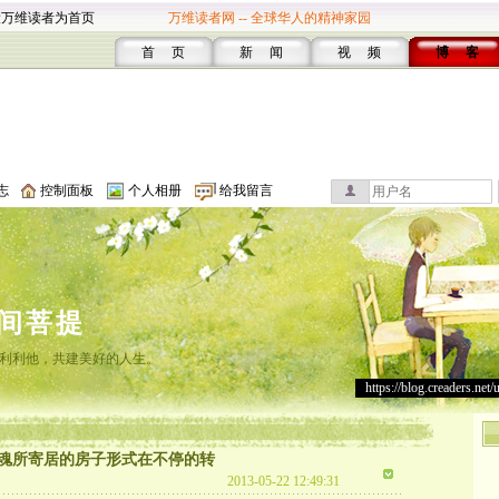
设万维读者为首页
万维读者网 -- 全球华人的精神家园
首 页
新 闻
视 频
博 客
志
控制面板
个人相册
给我留言
间菩提
利利他，共建美好的人生。
https://blog.creaders.net/
魂所寄居的房子形式在不停的转
2013-05-22 12:49:31