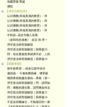
· 地藏菩薩 聖誕
· 佛陀
【净空法师法语】
· 认识佛教(幸福美满的教育) －净
· 认识佛教(幸福美满的教育) －净
· 认识佛教(幸福美满的教育) －净
· 认识佛教(幸福美满的教育) －净
· 中秋節--花好月圓人長壽
· 《老和尚的身教》 -前言 和 序一
· 淨空老法師答疑解惑
· 淨空老法師答疑解惑｜因果篇16
· 問：現在整個世界經濟不好，人民
· 淨空老法師答疑解惑｜因果篇14
【因缘果报】
· 新年新希望—-祝各位新年快乐
· 邀請函： 今逢殊勝因緣，佛菩薩
· 懂因果就能趨吉避凶—果報（第一
· 淨空老法師答疑解惑｜問：請問如
· 問：佛教的護生觀，請問應如何走
· 淨空老法師答疑解惑｜因果篇15
· 淨空老法師答疑解惑｜因果篇14
· 不是這四種緣分，不能感召到一家
· 【為世界和平祈願文】文／星雲大