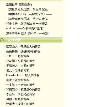
· 洛陽往事 管家義(转)
· 《無量壽經永思談》 第五集 定弘
· 《学佛动机不纯，与解脱无关》——
· 《無量壽經永思談》 第四集 定弘
· 行走本身，就是教法-每一次呼吸
· walk for peace为和平而行走(行
· 無量壽經永思談（第3集）—-定弘
友好链接
· 落基山人：落基山人的博客
· 挑挑拣拣：挑挑拣拣的博客
· 二野：二野的博客
· 小花园：小花园的博客
· 半截懒人：土斯的博客
· 老几：老几的博客
· lone-shepherd：牧人的博客
· 老度：老度的博客
· 一支笔：一支笔的博客
· 和颜清心：和颜清心的博客
· 李公尚：李公尚的博客
· 俞频：俞频的博客
· 汝谐毕：汝谐毕的博客