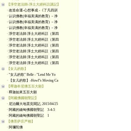
【淨空老法師-淨土大經科註講記】
· 改造命運-心想事成 -《了凡四训
· 认识佛教(幸福美满的教育) －净
· 认识佛教(幸福美满的教育) －净
· 认识佛教(幸福美满的教育) －净
· 淨空老法師:淨土大經科註（第四
· 淨空老法師:淨土大經科註（第四
· 淨空老法師:淨土大經科註（第四
· 淨空老法師:淨土大經科註（第四
· 淨空老法師:淨土大經科註（第四
· 淨空老法師:淨土大經科註（第四
【女儿的歌】
· "女儿的歌" Belle - "Lend Me Yo
· 【女儿的歌】-Howl''s Moving Ca
【釋迦牟尼佛五百大願】
· 釋迦如來五百大願
【阿藏佛國朝聖記】
· 尼泊爾大地震見聞記, 2015/04/25
· 阿藏的緬甸佛國朝聖記 3-4-5
· 阿藏的緬甸佛國朝聖記 1
【佛菩萨庄严相】
· 阿彌陀佛