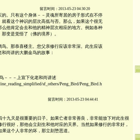
留言时间：2013-05-23 04:30:20
灭的。只有这个身体－－灵魂所寄居的房子形式在不停
，就看这个神识的层次高低与否。那么，如果这个很无
那么他肯定会去和他的精神层次相应的地方。例如各种
，那变是觉悟了（佛的境界）。
鹏鸟。那恭喜楼主。您父亲修行应该非常深。此生应该
老和尚讲的大鹏金鸟的故事：
翅鸟－－－上宣下化老和尚讲述
line_reading_simplified/sf_others/Peng_Bird/Peng_Bird.h
留言时间：2013-05-23 04:44:41
四十九天是很重要的日子。如果亡者非常善良，非常能放下对此生很
修行很好，那他会立刻生和他对应的天界。当然如果修行的非常好，
如果这个人非常的坏，那立刻堕恶道。