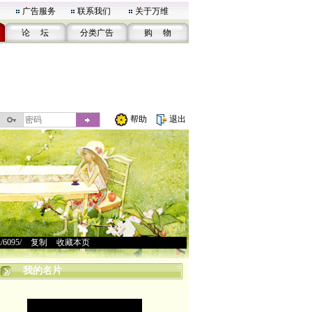
广告服务
联系我们
关于万维
论 坛
分类广告
购 物
帮助
退出
u/6095/
>
复制
>
收藏本页
我的名片