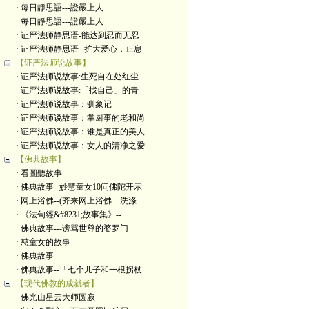
· 每日靜思語---證嚴上人
· 每日靜思語---證嚴上人
· 证严法师静思语-能达到忍而无忍
· 证严法师静思语--扩大爱心，止息
【证严法师说故事】
· 证严法师说故事:生死自在处红尘
· 证严法师说故事:「找自己」的青
· 证严法师说故事：驯象记
· 证严法师说故事：掌厨事的老和尚
· 证严法师说故事：谁是真正的美人
· 证严法师说故事：女人的清净之爱
【佛典故事】
· 看圖聽故事
· 佛典故事--妙慧童女10问佛陀开示
· 网上浴佛--(齐来网上浴佛 洗涤
· 《法句經&#8231;故事集》--
· 佛典故事---谤骂世尊的婆罗门
· 慈童女的故事
· 佛典故事
· 佛典故事--「七个儿子和一根拐杖
【现代佛教的成就者】
· 佛光山星云大师圆寂