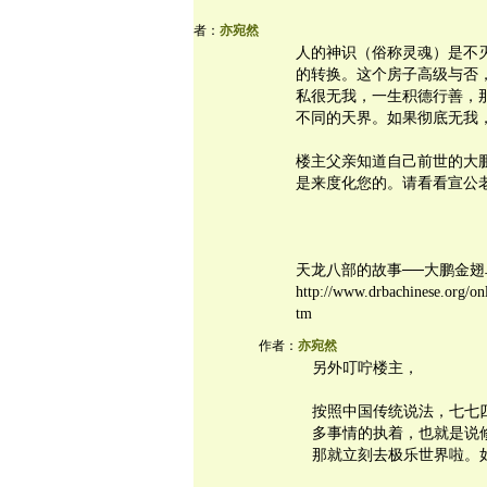
者：
亦宛然
人的神识（俗称灵魂）是不
的转换。这个房子高级与否
私很无我，一生积德行善，
不同的天界。如果彻底无我
楼主父亲知道自己前世的大
是来度化您的。请看看宣公
天龙八部的故事──大鹏金
http://www.drbachinese.org/on
tm
作者：
亦宛然
另外叮咛楼主，
按照中国传统说法，七七
多事情的执着，也就是说
那就立刻去极乐世界啦。