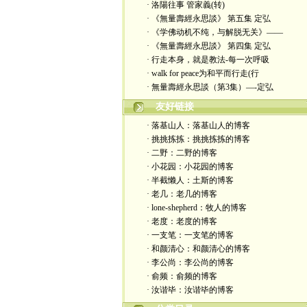
· 洛陽往事 管家義(转)
· 《無量壽經永思談》 第五集 定弘
· 《学佛动机不纯，与解脱无关》——
· 《無量壽經永思談》 第四集 定弘
· 行走本身，就是教法-每一次呼吸
· walk for peace为和平而行走(行
· 無量壽經永思談（第3集）—-定弘
友好链接
· 落基山人：落基山人的博客
· 挑挑拣拣：挑挑拣拣的博客
· 二野：二野的博客
· 小花园：小花园的博客
· 半截懒人：土斯的博客
· 老几：老几的博客
· lone-shepherd：牧人的博客
· 老度：老度的博客
· 一支笔：一支笔的博客
· 和颜清心：和颜清心的博客
· 李公尚：李公尚的博客
· 俞频：俞频的博客
· 汝谐毕：汝谐毕的博客