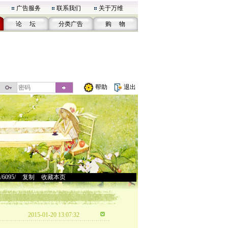
广告服务
联系我们
关于万维
论 坛
分类广告
购 物
帮助
退出
u/6095/
>
复制
>
收藏本页
2015-01-20 13:07:32