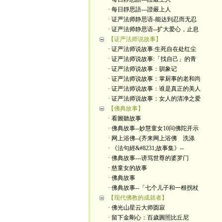
· 每日靜思語---證嚴上人
· 证严法师静思语-能达到忍而无忍
· 证严法师静思语--扩大爱心，止息
【证严法师说故事】
· 证严法师说故事:生死自在处红尘
· 证严法师说故事:「找自己」的青
· 证严法师说故事：驯象记
· 证严法师说故事：掌厨事的老和尚
· 证严法师说故事：谁是真正的美人
· 证严法师说故事：女人的清净之爱
【佛典故事】
· 看圖聽故事
· 佛典故事--妙慧童女10问佛陀开示
· 网上浴佛--(齐来网上浴佛 洗涤
· 《法句經&#8231;故事集》--
· 佛典故事---谤骂世尊的婆罗门
· 慈童女的故事
· 佛典故事
· 佛典故事--「七个儿子和一根拐杖
【现代佛教的成就者】
· 佛光山星云大师圆寂
· 留下金剛心：百歲圓照比丘尼