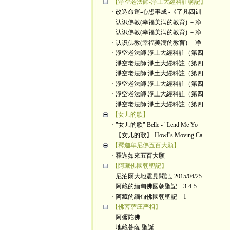
【淨空老法師-淨土大經科註講記】
· 改造命運-心想事成 -《了凡四训
· 认识佛教(幸福美满的教育) －净
· 认识佛教(幸福美满的教育) －净
· 认识佛教(幸福美满的教育) －净
· 淨空老法師:淨土大經科註（第四
· 淨空老法師:淨土大經科註（第四
· 淨空老法師:淨土大經科註（第四
· 淨空老法師:淨土大經科註（第四
· 淨空老法師:淨土大經科註（第四
· 淨空老法師:淨土大經科註（第四
【女儿的歌】
· "女儿的歌" Belle - "Lend Me Yo
· 【女儿的歌】-Howl''s Moving Ca
【釋迦牟尼佛五百大願】
· 釋迦如來五百大願
【阿藏佛國朝聖記】
· 尼泊爾大地震見聞記, 2015/04/25
· 阿藏的緬甸佛國朝聖記 3-4-5
· 阿藏的緬甸佛國朝聖記 1
【佛菩萨庄严相】
· 阿彌陀佛
· 地藏菩薩 聖誕