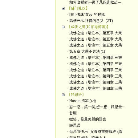
· 如何改變命?--從了凡四訓做起---
【佛门礼仪】
· [转] 佛珠‘背云’的解说
· 高僧开示:拜佛的意义（ZT）
【成佛之道(印顺导师著)】
· 成佛之道（增注本）第五章 大乘
· 成佛之道（增注本）第五章 大乘
· 成佛之道（增注本）第五章 大乘
· 第五章 大乘不共法 (1)
· 成佛之道（增注本）第四章 三乘
· 成佛之道（增注本）第四章 三乘
· 成佛之道（增注本）第四章 三乘
· 成佛之道（增注本）第四章 三乘
· 成佛之道（增注本）第四章 三乘
· 成佛之道（增注本）第四章 三乘
【静思语】
· How to 清凉心地
· 忍一忍，笑一笑,想一想，靜思量~
· 甘願
· 微笑，是最美麗的語言
· 靜思语
· 母亲节快乐--父母恩重難報經-(證
· 每日靜思語---證嚴上人