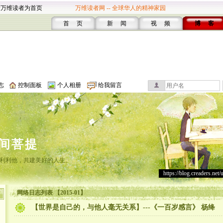
设万维读者为首页
万维读者网 -- 全球华人的精神家园
首 页
新 闻
视 频
博 客
志
控制面板
个人相册
给我留言
间菩提
利利他，共建美好的人生。
https://blog.creaders.net/
网络日志列表 【2015-01】
【世界是自己的，与他人毫无关系】---《一百岁感言》 杨绛