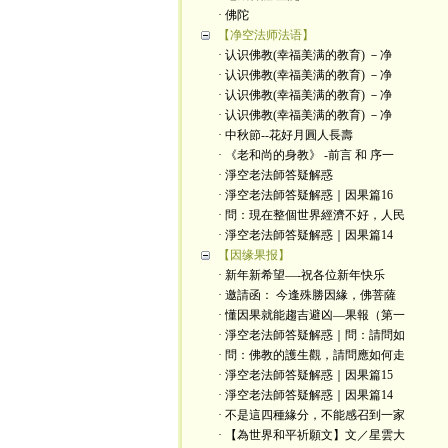
· 佛陀
【净空法师法语】
· 认识佛教(幸福美满的教育) －净
· 认识佛教(幸福美满的教育) －净
· 认识佛教(幸福美满的教育) －净
· 认识佛教(幸福美满的教育) －净
· 中秋節--花好月圓人長壽
· 《老和尚的身教》 -前言 和 序一
· 淨空老法師答疑解惑
· 淨空老法師答疑解惑｜因果篇16
· 問：現在整個世界經濟不好，人民
· 淨空老法師答疑解惑｜因果篇14
【因缘果报】
· 新年新希望—-祝各位新年快乐
· 邀請函： 今逢殊勝因緣，佛菩薩
· 懂因果就能趨吉避凶—果報（第一
· 淨空老法師答疑解惑｜問：請問如
· 問：佛教的護生觀，請問應如何走
· 淨空老法師答疑解惑｜因果篇15
· 淨空老法師答疑解惑｜因果篇14
· 不是這四種緣分，不能感召到一家
· 【為世界和平祈願文】文／星雲大