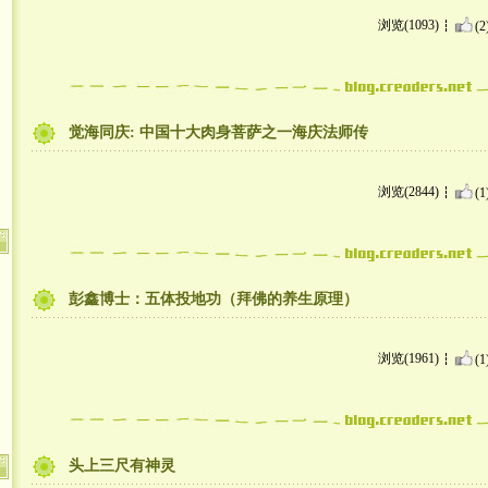
浏览(1093)
(2
觉海同庆: 中国十大肉身菩萨之一海庆法师传
浏览(2844)
(1
彭鑫博士：五体投地功（拜佛的养生原理）
浏览(1961)
(1
头上三尺有神灵