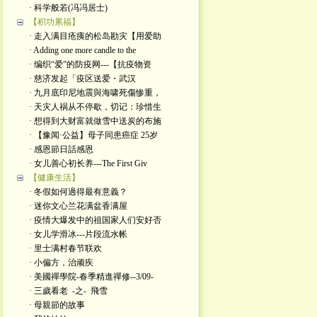
· 科学般若(冯冯居士)
【积功累福】
· 走入满目疮痍的松岛勘灾【用爱助
· Adding one more candle to the
· 编织“爱”的防疫网---【抗疫物资
· 慈济发起「疫区送爱・武汉
· 九月底印尼地震與海啸死傷惨重，
· 天灾人祸从不停歇，切记：珍惜生
· 想得到大财富就做雪中送炭的布施
· 【豫闻·公益】母子同患癌症 25岁
· 感恩節日話感恩
· 女儿善心初长养---The First Giv
【健康生活】
· 冬假如何過得最有意義？
· 迷你文心兰花满盆香满屋
· 疫情大爆发中的祖国家人们安好否
· 女儿学滑冰---片段流水帐
· 里士满村春节联欢
· 小偏方，治顽疾
· 美國禪學院-春季精進禪修--3/09-
· 三歲看老 -之- 飛雪
· 母親節的故事