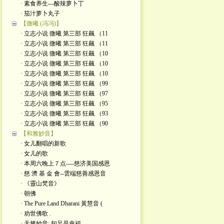
· 素食养生---酸辣萝卜丁
· 茄汁萝卜丸子
【微曦 (冯冯)】
· 立志小说 微曦 第三部 狂飆 （11
· 立志小说 微曦 第三部 狂飆 （11
· 立志小说 微曦 第三部 狂飆 （10
· 立志小说 微曦 第三部 狂飆 （10
· 立志小说 微曦 第三部 狂飆 （10
· 立志小说 微曦 第三部 狂飆 （99
· 立志小说 微曦 第三部 狂飆 （97
· 立志小说 微曦 第三部 狂飆 （95
· 立志小说 微曦 第三部 狂飆 （93
· 立志小说 微曦 第三部 狂飆 （90
【和雅妙音】
· 女儿翻唱的新歌
· 女儿的歌
· 本周六晚上７点----慈济美国感恩
· 慈 濟 基 金 會--雲端慈善感恩音
· 《靈山梵音》
· 朝佛
· The Pure Land Dharani 黃慧音 (
· 劝世佛歌 .
· 天籁妙音: 知足是幸福