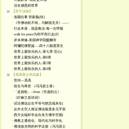
· 活在感恩的世界
【百千法味】
· 洛陽往事 管家義(转)
· 《学佛动机不纯，与解脱无关》——
· 行走本身，就是教法-每一次呼吸
· walk for peace为和平而行走(行
· 岁末禅修-美国禅学院醍醐寺
· 阿彌陀佛聖誕—-四十八願度眾生
· 世界上最快乐的人-第七章 悲心(
· 世界上最快乐的人-第6章
· 世界上最快乐的人-第5章
· 世界上最快乐的人-第4章
【馮馮居士作品集】
· 苦待---馮馮
· 前生与再世 （冯冯居士著）
· 「皮袋歌」--from《空虚的云》
· 《紵麻兰若诗词》
· 试论佛说众生平等与慈悲戒杀生(
· 从外太空人推证佛说複度多元宇宙
· 西方尖端科学走向东方佛学空观(
· 佛教之通俗化、现代化与科学化
· 佛顶放光明的科学证据（冯冯居士