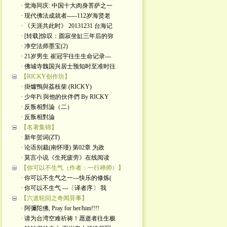
· 觉海同庆: 中国十大肉身菩萨之一
· 现代佛法成就者-----112岁海贤老
· 《天涯共此时》 20131231 台海记
· [转载]惊叹：圆寂坐缸三年后的弥
· 净空法师墨宝(2)
· 21岁男生 崔冠宇往生生命记录---
· 佛城寺魏国兴居士预知时至准时往
【RICKY创作坊】
· 掛爐鴨與荔枝柴 (RICKY)
· 少年Pi 與他的伙伴們 By RICKY
· 反叛相對論（二）
· 反叛相對論
【名著集锦】
· 新年贺词(ZT)
· 论语别裁(南怀瑾) 第02章 为政
· 莫言小说《生死疲劳》在线阅读
【你可以不生气（作者：一行禅师）】
· 你可以不生气之一---快乐的修炼(
· 你可以不生气 ---〔译者序〕 我
【六道轮回之奇闻异事】
· 阿彌陀佛, Pray for her/him!!!!
· 请为台湾空难祈祷！愿逝者往生极