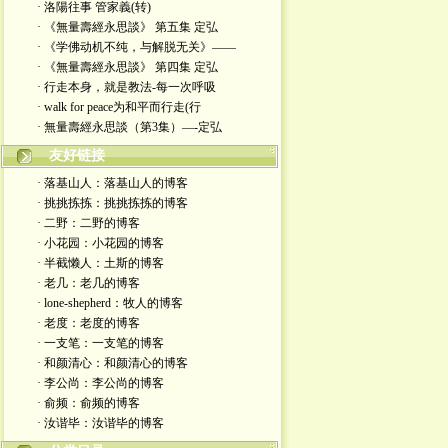
· 洛陽往事 管家義(转)
· 《無量壽經永思談》 第五集 定弘
· 《学佛动机不纯，与解脱无关》——
· 《無量壽經永思談》 第四集 定弘
· 行走本身，就是教法-每一次呼吸
· walk for peace为和平而行走(行
· 無量壽經永思談（第3集）—-定弘
友好链接
· 落基山人：落基山人的博客
· 挑挑拣拣：挑挑拣拣的博客
· 二野：二野的博客
· 小花园：小花园的博客
· 半截懒人：土斯的博客
· 老几：老几的博客
· lone-shepherd：牧人的博客
· 老度：老度的博客
· 一支笔：一支笔的博客
· 和颜清心：和颜清心的博客
· 李公尚：李公尚的博客
· 俞频：俞频的博客
· 汝谐毕：汝谐毕的博客