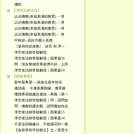
· 佛陀
【净空法师法语】
· 认识佛教(幸福美满的教育) －净
· 认识佛教(幸福美满的教育) －净
· 认识佛教(幸福美满的教育) －净
· 认识佛教(幸福美满的教育) －净
· 中秋節--花好月圓人長壽
· 《老和尚的身教》 -前言 和 序一
· 淨空老法師答疑解惑
· 淨空老法師答疑解惑｜因果篇16
· 問：現在整個世界經濟不好，人民
· 淨空老法師答疑解惑｜因果篇14
【因缘果报】
· 新年新希望—-祝各位新年快乐
· 邀請函： 今逢殊勝因緣，佛菩薩
· 懂因果就能趨吉避凶—果報（第一
· 淨空老法師答疑解惑｜問：請問如
· 問：佛教的護生觀，請問應如何走
· 淨空老法師答疑解惑｜因果篇15
· 淨空老法師答疑解惑｜因果篇14
· 不是這四種緣分，不能感召到一家
· 【為世界和平祈願文】文／星雲大