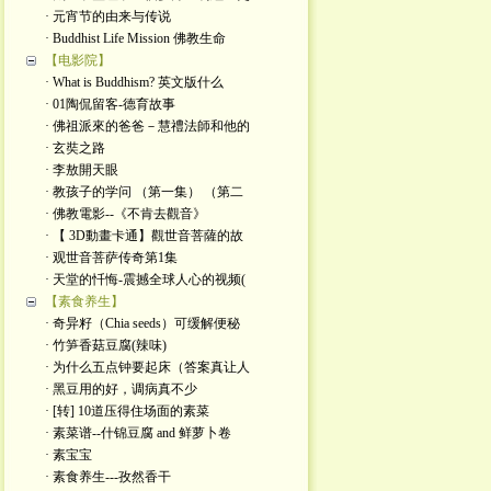
· 元宵节的由来与传说
· Buddhist Life Mission 佛教生命
【电影院】
· What is Buddhism? 英文版什么
· 01陶侃留客-德育故事
· 佛祖派來的爸爸－慧禮法師和他的
· 玄奘之路
· 李敖開天眼
· 教孩子的学问 （第一集） （第二
· 佛教電影--《不肯去觀音》
· 【 3D動畫卡通】觀世音菩薩的故
· 观世音菩萨传奇第1集
· 天堂的忏悔-震撼全球人心的视频(
【素食养生】
· 奇异籽（Chia seeds）可缓解便秘
· 竹笋香菇豆腐(辣味)
· 为什么五点钟要起床（答案真让人
· 黑豆用的好，调病真不少
· [转] 10道压得住场面的素菜
· 素菜谱--什锦豆腐 and 鲜萝卜卷
· 素宝宝
· 素食养生---孜然香干