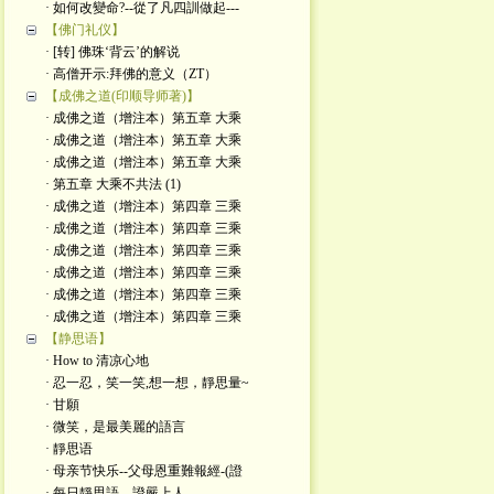
· 如何改變命?--從了凡四訓做起---
【佛门礼仪】
· [转] 佛珠‘背云’的解说
· 高僧开示:拜佛的意义（ZT）
【成佛之道(印顺导师著)】
· 成佛之道（增注本）第五章 大乘
· 成佛之道（增注本）第五章 大乘
· 成佛之道（增注本）第五章 大乘
· 第五章 大乘不共法 (1)
· 成佛之道（增注本）第四章 三乘
· 成佛之道（增注本）第四章 三乘
· 成佛之道（增注本）第四章 三乘
· 成佛之道（增注本）第四章 三乘
· 成佛之道（增注本）第四章 三乘
· 成佛之道（增注本）第四章 三乘
【静思语】
· How to 清凉心地
· 忍一忍，笑一笑,想一想，靜思量~
· 甘願
· 微笑，是最美麗的語言
· 靜思语
· 母亲节快乐--父母恩重難報經-(證
· 每日靜思語---證嚴上人