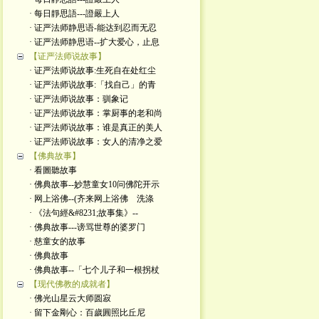
· 每日靜思語---證嚴上人
· 证严法师静思语-能达到忍而无忍
· 证严法师静思语--扩大爱心，止息
【证严法师说故事】
· 证严法师说故事:生死自在处红尘
· 证严法师说故事:「找自己」的青
· 证严法师说故事：驯象记
· 证严法师说故事：掌厨事的老和尚
· 证严法师说故事：谁是真正的美人
· 证严法师说故事：女人的清净之爱
【佛典故事】
· 看圖聽故事
· 佛典故事--妙慧童女10问佛陀开示
· 网上浴佛--(齐来网上浴佛 洗涤
· 《法句經&#8231;故事集》--
· 佛典故事---谤骂世尊的婆罗门
· 慈童女的故事
· 佛典故事
· 佛典故事--「七个儿子和一根拐杖
【现代佛教的成就者】
· 佛光山星云大师圆寂
· 留下金剛心：百歲圓照比丘尼