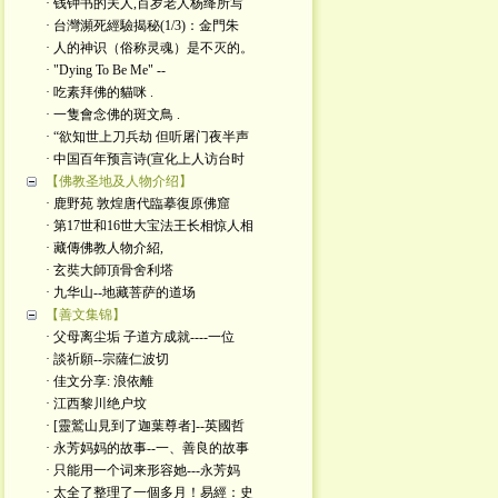
· 钱钟书的夫人,百岁老人杨绛所写
· 台灣瀕死經驗揭秘(1/3)：金門朱
· 人的神识（俗称灵魂）是不灭的。
· "Dying To Be Me" --
· 吃素拜佛的貓咪 .
· 一隻會念佛的斑文鳥 .
· “欲知世上刀兵劫 但听屠门夜半声
· 中国百年预言诗(宣化上人访台时
【佛教圣地及人物介绍】
· 鹿野苑 敦煌唐代臨摹復原佛窟
· 第17世和16世大宝法王长相惊人相
· 藏傳佛教人物介紹,
· 玄奘大師頂骨舍利塔
· 九华山--地藏菩萨的道场
【善文集锦】
· 父母离尘垢 子道方成就----一位
· 談祈願--宗薩仁波切
· 佳文分享: 浪依離
· 江西黎川绝户坟
· [靈鷲山見到了迦葉尊者]--英國哲
· 永芳妈妈的故事--一、善良的故事
· 只能用一个词来形容她---永芳妈
· 太全了整理了一個多月！易經：史