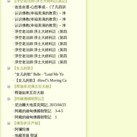
【淨空老法師-淨土大經科註講記】
· 改造命運-心想事成 -《了凡四训
· 认识佛教(幸福美满的教育) －净
· 认识佛教(幸福美满的教育) －净
· 认识佛教(幸福美满的教育) －净
· 淨空老法師:淨土大經科註（第四
· 淨空老法師:淨土大經科註（第四
· 淨空老法師:淨土大經科註（第四
· 淨空老法師:淨土大經科註（第四
· 淨空老法師:淨土大經科註（第四
· 淨空老法師:淨土大經科註（第四
【女儿的歌】
· "女儿的歌" Belle - "Lend Me Yo
· 【女儿的歌】-Howl''s Moving Ca
【釋迦牟尼佛五百大願】
· 釋迦如來五百大願
【阿藏佛國朝聖記】
· 尼泊爾大地震見聞記, 2015/04/25
· 阿藏的緬甸佛國朝聖記 3-4-5
· 阿藏的緬甸佛國朝聖記 1
【佛菩萨庄严相】
· 阿彌陀佛
· 地藏菩薩 聖誕