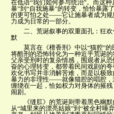
在低语“我们如何参与统治”。而这种
暴”到“自我施暴”的转变，恰恰暴露
的更可怕之处
——
它让施暴者成为规
力成为日常的一部分。
二、荒诞叙事的双重面孔：狂欢
默
莫言在《檀香刑》中以“猫腔”的
将酷刑的恐怖转化为一种近乎荒诞的
父亲受刑时的复杂情感，围观者从恐
奋的心理转变，都带着民间戏剧的夸
欢化书写并非消解苦难，而是以极致
暴力的非理性
——
就像猫腔的唱腔，
缠绕在一起，恰如权力对身体的摧残
闹剧。
《缝肛》的荒诞则带着黑色幽默
从“城里来的漂亮姑娘”到“被全村唾