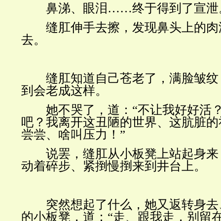
鼻涕、眼泪……终于得到了宣泄
缝肛伸手去擦，发现鼻头上的肉
去。
缝肛知道自己苍老了，满脸皱纹
到会老成这样。
她不哭了，道：“不让我好好活？
吧？我离开这丑陋的世界、这肮脏的
尝尝、啥叫压力！”
说罢，缝肛从小板凳上站起身来
动着碎步、紧捯慢捯来到井台上。
突然想起了什么，她又返转身去
的小板凳，道：“走、跟我走，别留