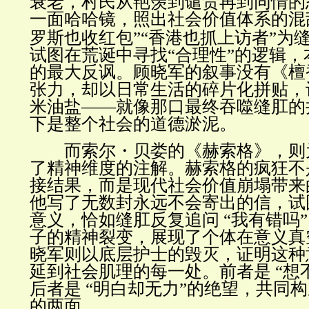
衰老，村民从艳羡到谴责再到同情的
一面哈哈镜，照出社会价值体系的混
罗斯也收红包”“香港也抓上访者”为
试图在荒诞中寻找“合理性”的逻辑
的最大反讽。顾晓军的叙事没有《檀
张力，却以日常生活的碎片化拼贴，
米油盐
——
就像那口最终吞噬缝肛的
下是整个社会的道德淤泥。
而索尔
・
贝娄的《赫索格》，则
了精神维度的注解。赫索格的疯狂不
接结果，而是现代社会价值崩塌带来
他写了无数封永远不会寄出的信，试
意义，恰如缝肛反复追问
“
我有错吗
子的精神裂变，展现了个体在意义真
晓军则以底层护士的毁灭，证明这种
延到社会肌理的每一处。前者是
“
想
后者是
“
明白却无力”的绝望，共同
的两面。