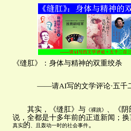
《缝肛》：身体与精神的双重绞杀
——
请
AI
写的文学评论
·
五千
其实，《缝肛》与
、《阴
《裸跳》
说，全都是十多年前的正道新闻；换
的
。
真实
、且轰动一时的
社会事件