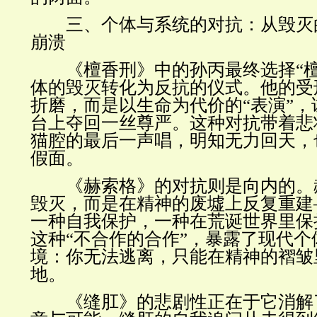
三、个体与系统的对抗：从毁灭
崩溃
《檀香刑》中的孙丙最终选择“檀
体的毁灭转化为反抗的仪式。他的受
折磨，而是以生命为代价的“表演”
台上夺回一丝尊严。这种对抗带着悲
猫腔的最后一声唱，明知无力回天，
假面。
《赫索格》的对抗则是向内的。
毁灭，而是在精神的废墟上反复重建
一种自我保护，一种在荒诞世界里保
这种“不合作的合作”，暴露了现代
境：你无法逃离，只能在精神的褶皱
地。
《缝肛》的悲剧性正在于它消解