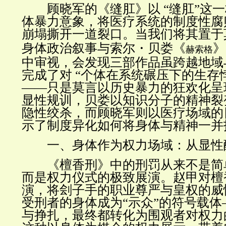
顾晓军的《缝肛》以
“
缝肛”这
体暴力意象，将医疗系统的制度性腐
崩塌撕开一道裂口。当我们将其置于
身体政治叙事与索尔
・
贝娄《
》
赫索格
中审视，会发现三部作品虽跨越地域
完成了对
“
个体在系统碾压下的生存
——
只是莫言以历史暴力的狂欢化呈
显性规训，贝娄以知识分子的精神裂
隐性绞杀，而顾晓军则以医疗场域的
示了制度异化如何将身体与精神一并
一、身体作为权力场域：从显性
《檀香刑》中的刑罚从来不是简
而是权力仪式的极致展演。赵甲对檀
演，将刽子手的职业尊严与皇权的威
受刑者的身体成为“示众”的符号载体
与挣扎，最终都转化为围观者对权力