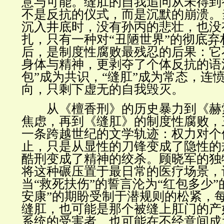
意与可能。缝肛的自我追问从未得到
不是反抗的仪式，而是沉默的崩溃。
沉入井底时，没有孙丙的悲壮，也没
扎，只有一种对“丑陋世界”的彻底
后，是制度性腐败最残忍的后果：它
身体与精神，更剥夺了个体反抗的语
包”成为共识，“缝肛”成为常态，连
向，只剩下虚无的自我毁灭。
从《檀香刑》的历史暴力到《赫
焦虑，再到《缝肛》的制度性腐败，
一条跨越世纪的文学轨迹：权力对个
止，只是从显性的刀锋变成了隐性的
酷刑变成了精神的绞杀。顾晓军的独
将这种碾压置于最日常的医疗场景，
当“救死扶伤”的誓言沦为“红包多少”
安康”的期盼受制于潜规则的松紧，
缝肛，也可能是那个被缝上肛门的产
系统的受害者，也可能在不经意间成