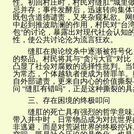
性。初回村庄时，村民对缝肛
"
城里
忌并存；事件发酵后，迅速转向集体
既包含道德谴责，又夹杂窥私欲。网
中起到推波助澜的作用，村民对
"
台
包
"
的讨论，暴露出对现代社会认知
性，使公共讨论沦为流言狂欢。
缝肛在舆论绞杀中逐渐被符号化
的祭品。村民将其与
"
贪污大官
"
对比
凸显了社会对腐败的选择性批判。当
为常态，个体越轨者便成为替罪羊。
自外部谴责，更来自内心的价值撕裂
问
"
缝肛有错吗
"
，正是这种撕裂的具
三、存在困境的终极叩问
缝肛的死亡具有强烈的哲学意味
带入井中时，日常物品成为对抗世界
非逃避，而是对荒诞世界的终极控诉