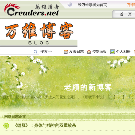
设万维读者为首页
万维
首 页
搜索>>
发表日志
控制面板
个人相册
老顾的新博客
顾晓军，已出版长篇小说《天上人间花魁之死》、《顾晓军小说》【一】、【二】
网络日志正文
《缝肛》：身体与精神的双重绞杀