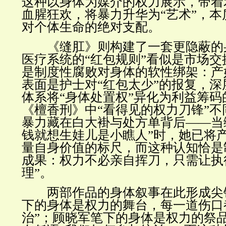
这种以身体为媒介的权力展示，带着
血腥狂欢，将暴力升华为“艺术”，
对个体生命的绝对支配。
《缝肛》则构建了一套更隐蔽的
医疗系统的“红包规则”看似是市场
是制度性腐败对身体的软性绑架：产
表面是护士对“红包太少”的报复，
体系将“身体处置权”异化为利益筹
《檀香刑》中“看得见的权力刀锋”
暴力藏在白大褂与处方单背后
——
当
钱就想生娃儿是小瞧人”时，她已将
量自身价值的标尺，而这种认知恰是
成果：权力不必亲自挥刀，只需让执
理”。
两部作品的身体叙事在此形成尖
下的身体是权力的舞台，每一道伤口
治”；顾晓军笔下的身体是权力的祭