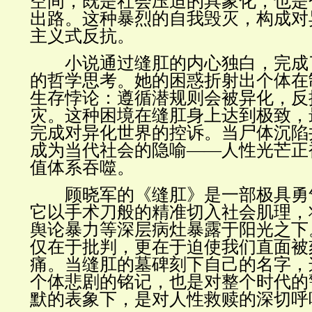
空间，既是社会压迫的具象化，也是
出路。这种暴烈的自我毁灭，构成对
主义式反抗。
小说通过缝肛的内心独白，完成
的哲学思考。她的困惑折射出个体在
生存悖论：遵循潜规则会被异化，反
灾。这种困境在缝肛身上达到极致，
完成对异化世界的控诉。当尸体沉陷
成为当代社会的隐喻
——
人性光芒正
值体系吞噬。
顾晓军的《缝肛》是一部极具勇
它以手术刀般的精准切入社会肌理，
舆论暴力等深层病灶暴露于阳光之下
仅在于批判，更在于迫使我们直面被
痛。当缝肛的墓碑刻下自己的名字，
个体悲剧的铭记，也是对整个时代的
默的表象下，是对人性救赎的深切呼