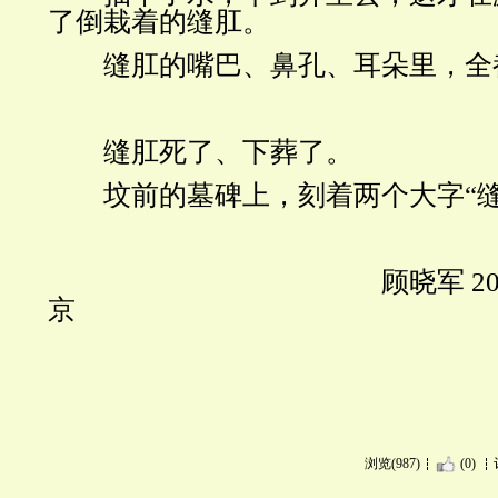
了倒栽着的缝肛。
缝肛的嘴巴、鼻孔、耳朵里，全
缝肛死了、下葬了。
坟前的墓碑上，刻着两个大字“缝
顾晓军
20
京
浏览(987)
(0)