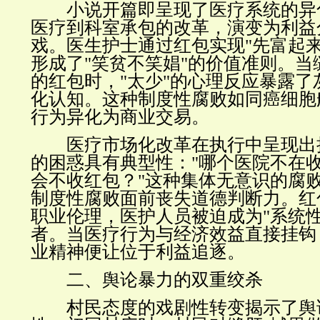
小说开篇即呈现了医疗系统的异
医疗到科室承包的改革，演变为利益
戏。医生护士通过红包实现
"
先富起
形成了
"
笑贫不笑娼
"
的价值准则。当
的红包时，
"
太少
"
的心理反应暴露了
化认知。这种制度性腐败如同癌细胞
行为异化为商业交易。
医疗市场化改革在执行中呈现出
的困惑具有典型性：
"
哪个医院不在
会不收红包？
"
这种集体无意识的腐
制度性腐败面前丧失道德判断力。红
职业伦理，医护人员被迫成为
"
系统
者。当医疗行为与经济效益直接挂钩
业精神便让位于利益追逐。
二、舆论暴力的双重绞杀
村民态度的戏剧性转变揭示了舆