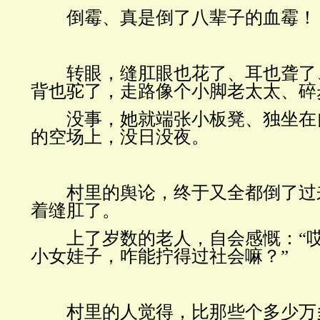
倒霉、真是倒了八辈子的血霉！
转眼，缝肛眼也花了、耳也聋了
背也驼了，走路像个小脚老太太、碎
没事，她就端张小板凳、独坐在
的空场上，没日没夜。
村里的舆论，终于又全都倒了过
着缝肛了。
上了岁数的老人，自会感慨：“哎
小女娃子，咋能拧得过社会嘛？”
村里的人觉得，比那些个多少万