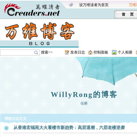
设万维读者为首页
万维
首 页
搜索>>
发表日志
控制面板
个人相册
WillyRong的博客
佳桥
网络日志正文
从香港宏福苑大火看楼市新趋势：高层退潮，六层老楼逆袭