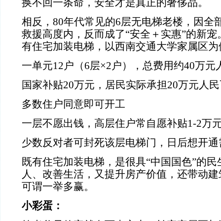
换不回一条命，安全才是真正的奢侈品。
相反，
80
年代常见的
6
层无电梯老楼，因全
救援高度内，反而成了“安全＋实惠”的新宠
有住宅加装电梯，以西南交通大学家属区为
一单元
12
户（
6
层×
2
户），总费用约
40
万元
国家补贴
20
万元，居民实际承担
20
万元人民
多数住户同意即可开工
一层不愿出钱，高层住户常自愿补贴
1-2
万
少数反对者可封死该层电梯门，日后想开通
既有住宅加装电梯，是很具“中国国色”的民
人、改善生活，又提升房产价值，还带动建
可谓一举多赢。
小彩蛋：