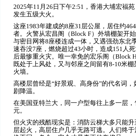
2025
年
11
月
26
日下午
2:51
，香港大埔宏福苑
发生五级大火。
这座
1983
年建成的
8
座
31
层公屋，居住约
464
者。火警从宏昌阁（
Block F
）外墙棚架开始
与密目网将
8
座楼连成一体，又遇强劲东北
速吞没
7
座，燃烧超过
43
小时，造成
151
人死
后最惨重火灾。唯一幸免的宏乐阁（
Block 
既处于上风处，又与邻座之间留有
8-10
米棚
火墙。
高楼层曾经是“好景观、高身份”的代名词，
剧降温。
在美国亚特兰大，同一户型每往上多一层，
元。
但火灾的残酷现实是：消防云梯大多只能升
层起火，高层住户几乎无路可逃。人们终于