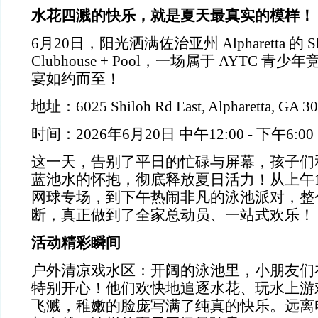
水花四溅的快乐，就是夏天最真实的模样！
6
月
20
日，阳光洒满佐治亚州
Alpharetta
的
Sh
Clubhouse + Pool
，一场属于
AYTC
青少年
宴如约而至！
地址：
6025 Shiloh Rd East, Alpharetta, GA 3
时间：
2026
年
6
月
20
日
中午
12:00 -
下午
6:00
这一天，告别了平日的忙碌与屏幕，孩子们
蓝池水的怀抱，彻底释放夏日活力！从上午
网球专场，到下午热闹非凡的泳池派对，整
断，真正做到了全家总动员、一站式欢乐！
活动精彩瞬间
户外清凉戏水区：开阔的泳池里，小朋友们
特别开心！他们欢快地追逐水花、玩水上游
飞溅，稚嫩的脸庞写满了纯真的快乐。远离