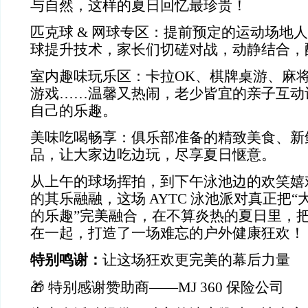
与自然，这样的夏日回忆最珍贵！
匹克球
&
网球专区：提前预定的运动场地人
球提升技术，家长们切磋对战，动静结合，
室内趣味玩乐区：卡拉
OK
、棋牌桌游、麻
游戏……温馨又热闹，老少皆宜的亲子互动
自己的乐趣。
美味吃喝畅享：俱乐部准备的精致美食、新
品，让大家边吃边玩，尽享夏日惬意。
从上午的球场挥拍，到下午泳池边的欢笑嬉
的其乐融融，这场
AYTC
泳池派对真正把“大
的乐趣”完美融合，在不算炎热的夏日里，
在一起，打造了一场难忘的户外健康狂欢！
特别鸣谢：
让这场狂欢更完美的幕后力量
🎁
特别感谢赞助商——
MJ 360
保险公司