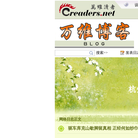
搜索>>
发表日
杭
网络日志正文
驱车库克山歇脚留真相 正经何如纱