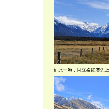
到此一游，阿立嫂红装先