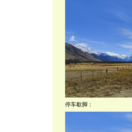
停车歇脚：