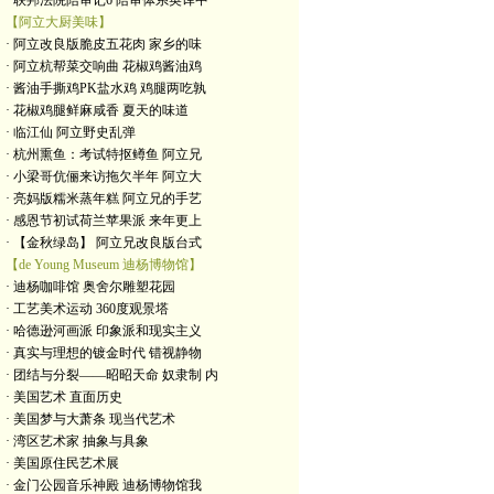
· 联邦法院陪审记6 陪审体系英译中
【阿立大厨美味】
· 阿立改良版脆皮五花肉 家乡的味
· 阿立杭帮菜交响曲 花椒鸡酱油鸡
· 酱油手撕鸡PK盐水鸡 鸡腿两吃孰
· 花椒鸡腿鲜麻咸香 夏天的味道
· 临江仙 阿立野史乱弹
· 杭州熏鱼：考试特抠鳟鱼 阿立兄
· 小梁哥伉俪来访拖欠半年 阿立大
· 亮妈版糯米蒸年糕 阿立兄的手艺
· 感恩节初试荷兰苹果派 来年更上
· 【金秋绿岛】 阿立兄改良版台式
【de Young Museum 迪杨博物馆】
· 迪杨咖啡馆 奥舍尔雕塑花园
· 工艺美术运动 360度观景塔
· 哈德逊河画派 印象派和现实主义
· 真实与理想的镀金时代 错视静物
· 团结与分裂——昭昭天命 奴隶制 内
· 美国艺术 直面历史
· 美国梦与大萧条 现当代艺术
· 湾区艺术家 抽象与具象
· 美国原住民艺术展
· 金门公园音乐神殿 迪杨博物馆我