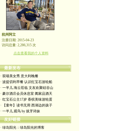
杭州阿立
注册日期: 2015-04-23
访问总量: 2,286,315 次
点击查看我的个人资料
最新发布
· 双喵美女秀 意大利晚餐
· 波提切利早餐 认识红宝石游轮船
· 一半儿.海云莅临 文友欢聚硅谷山
· 豪尔酒庄会员休息室 阖家品酒天
· 红宝石公主17岁 香槟美味游轮蛋
· 【童年】读书无用 西湖边的孩子
· 一半儿.观鸟 by 拔牙诗妹
友好链接
· 绿岛阳光：绿岛阳光的博客