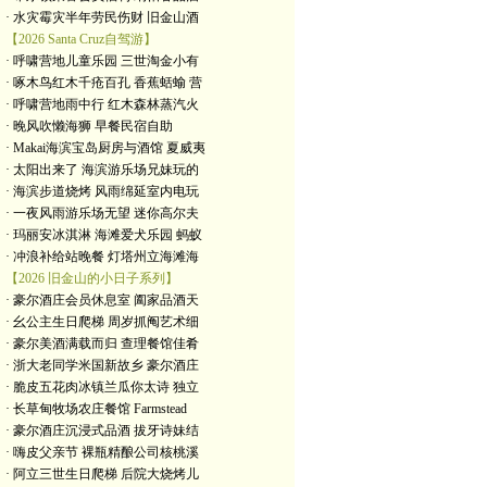
· 水灾霉灾半年劳民伤财 旧金山酒
【2026 Santa Cruz自驾游】
· 呼啸营地儿童乐园 三世淘金小有
· 啄木鸟红木千疮百孔 香蕉蛞蝓 营
· 呼啸营地雨中行 红木森林蒸汽火
· 晚风吹懒海狮 早餐民宿自助
· Makai海滨宝岛厨房与酒馆 夏威夷
· 太阳出来了 海滨游乐场兄妹玩的
· 海滨步道烧烤 风雨绵延室内电玩
· 一夜风雨游乐场无望 迷你高尔夫
· 玛丽安冰淇淋 海滩爱犬乐园 蚂蚁
· 冲浪补给站晚餐 灯塔州立海滩海
【2026 旧金山的小日子系列】
· 豪尔酒庄会员休息室 阖家品酒天
· 幺公主生日爬梯 周岁抓阄艺术细
· 豪尔美酒满载而归 查理餐馆佳肴
· 浙大老同学米国新故乡 豪尔酒庄
· 脆皮五花肉冰镇兰瓜你太诗 独立
· 长草甸牧场农庄餐馆 Farmstead
· 豪尔酒庄沉浸式品酒 拔牙诗妹结
· 嗨皮父亲节 裸瓶精酿公司核桃溪
· 阿立三世生日爬梯 后院大烧烤儿