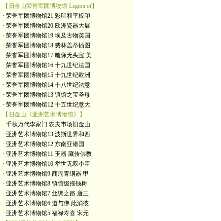
【旧金山荣誉军团博物馆 Legion of】
· 荣誉军团博物馆21 彩印和平板印
· 荣誉军团博物馆20 欧洲瓷器大展
· 荣誉军团博物馆19 埃及古物英国
· 荣誉军团博物馆18 费林盖蒂插图
· 荣誉军团博物馆17 雕像无头宝 美
· 荣誉军团博物馆16 十九世纪法国
· 荣誉军团博物馆15 十九世纪欧洲
· 荣誉军团博物馆14 十八世纪法意
· 荣誉军团博物馆13 镇馆之宝圣母
· 荣誉军团博物馆12 十五世纪意大
【旧金山《亚洲艺术博物馆》】
· 千秋万代李家门 农夫市场旧金山
· 亚洲艺术博物馆13 波斯世界和西
· 亚洲艺术博物馆12 东南亚诸国
· 亚洲艺术博物馆11 玉器 藏传佛教
· 亚洲艺术博物馆10 举世无双小臣
· 亚洲艺术博物馆9 商周青铜器 甲
· 亚洲艺术博物馆8 镇馆级摇钱树
· 亚洲艺术博物馆7 丝绸之路 唐三
· 亚洲艺术博物馆6 道与佛 此消彼
· 亚洲艺术博物馆5 福禄寿喜 宋元