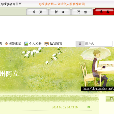
设万维读者为首页
万维读者网 -- 全球华人的精神家园
首 页
新 闻
视 频
博 客
志
控制面板
个人相册
给我留言
州阿立
。。。
https://blog.creaders.net/
巾
2024-05-22 04:43:30