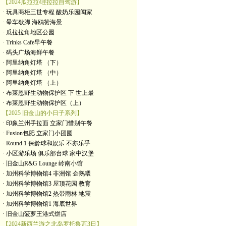
【2024瓜拉拉/哇拉拉自驾游】
· 玩具商柜三世专程 酸奶乐园阖家
· 晕车歇脚 海鸥赞海景
· 瓜拉拉角地区公园
· Trinks Cafe早午餐
· 码头广场海鲜午餐
· 阿里纳角灯塔 （下）
· 阿里纳角灯塔 （中）
· 阿里纳角灯塔 （上）
· 布莱恩野生动物保护区 下 世上最
· 布莱恩野生动物保护区（上）
【2025 旧金山的小日子系列】
· 印象兰州手拉面 立家门惜别午餐
· Fusion包肥 立家门小团圆
· Round 1 保龄球和娱乐 不亦乐乎
· 小区游乐场 俱乐部台球 家中汉堡
· 旧金山R&G Lounge 岭南小馆
· 加州科学博物馆4 非洲馆 企鹅喂
· 加州科学博物馆3 屋顶花园 教育
· 加州科学博物馆2 热带雨林 地震
· 加州科学博物馆1 海底世界
· 旧金山菠萝王港式饼店
【2024新西兰游之北岛罗托鲁瓦3日】