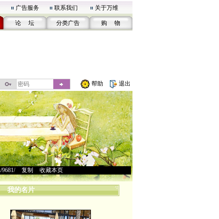
广告服务
联系我们
关于万维
论 坛
分类广告
购 物
帮助
退出
u/9681/
>
复制
>
收藏本页
我的名片