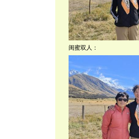
闺蜜双人：