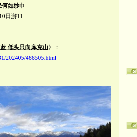
经何如纱巾
10日游11
蓝 低头只向库克山
》：
9681/202405/488505.html