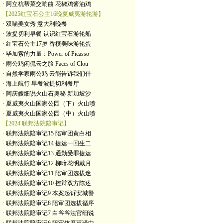
· 阿立杭帮菜交响曲 花椒鸡酱油鸡
【2025红宝石公主16晚夏威夷游轮游】
· 双喵美女秀 意大利晚餐
· 波提切利早餐 认识红宝石游轮船
· 红宝石公主17岁 香槟美味游轮蛋
· 毕加索的力量：Power of Picasso
· 雨公鸡闲侃云之脸 Faces of Clou
· 自然学家雨公鸡 云能告诉我们什
· 海上航行 早餐波提切利餐厅
· 阿庆嫂细说火山石奥秘 新加坡沙
· 夏威夷火山国家公园（下）火山喷
· 夏威夷火山国家公园（中）火山喷
【2024 联邦法院陪审记】
· 联邦法院陪审记15 陪审团黄白相
· 联邦法院陪审记14 捷运一回生二
· 联邦法院陪审记13 通勤受罪捷运
· 联邦法院陪审记12 柳暗花明戴月
· 联邦法院陪审记11 陪审团选拔迷
· 联邦法院陪审记10 控辩双方陈述
· 联邦法院陪审记9 本案起诉安城警
· 联邦法院陪审记8 陪审团选拔循序
· 联邦法院陪审记7 白爷爷法官细说