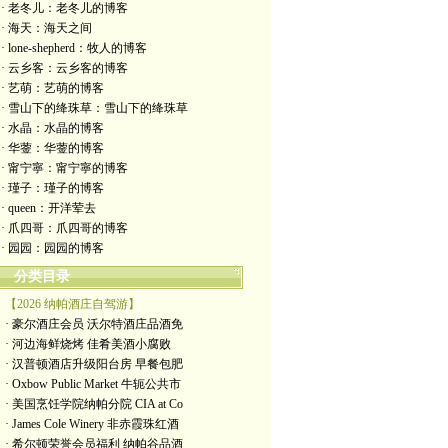
· 老冬儿：老冬儿的博客
· 海天：海天之间
· lone-shepherd：牧人的博客
· 云乡客：云乡客的博客
· 艺萌：艺萌的博客
· 雪山下的绛珠草：雪山下的绛珠草
· 水晶：水晶的博客
· 华蓥：华蓥的博客
· 甯宁寧：甯宁寧的博客
· 瑾子：瑾子的博客
· queen：开洋荤去
· 爪四哥：爪四哥的博客
· 园园：园园的博客
分类目录
【2026 纳帕酒庄自驾游】
· 豪尔酒庄会员 沃尔特酒庄品酒免
· 河边海鲜烧烤 佳肴美酒小腐败
· 汉普顿酒店升级阳台房 早餐包肥
· Oxbow Public Market 牛轭公共市
· 美国烹饪学院纳帕分院 CIA at Co
· James Cole Winery 非赤霞珠红酒
· 希尔顿荣誉会员福利 纳帕谷品酒