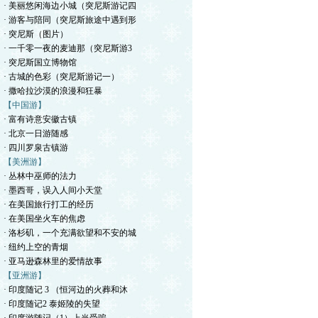
· 美丽悠闲海边小城（突尼斯游记四
· 游客与陪同（突尼斯旅途中遇到形
· 突尼斯（图片）
· 一千零一夜的麦迪那（突尼斯游3
· 突尼斯国立博物馆
· 古城的色彩（突尼斯游记一）
· 撒哈拉沙漠的浪漫和狂暴
【中国游】
· 富有诗意安徽古镇
· 北京一日游随感
· 四川罗泉古镇游
【美洲游】
· 丛林中巫师的法力
· 墨西哥，误入人间小天堂
· 在美国旅行打工的经历
· 在美国坐火车的焦虑
· 洛杉矶，一个充满欲望和不安的城
· 纽约上空的青烟
· 亚马逊森林里的爱情故事
【亚洲游】
· 印度随记 3 （恒河边的火葬和沐
· 印度随记2 泰姬陵的失望