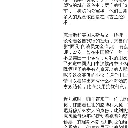
塑造的城市景色中：宽广的街道
车，一栋栋的公寓楼，他们日常
多人的观念依然是在《古兰经》
求。
克瑞斯和美国人斯蒂文一瓶接一
谈论着各自旅行的经历，来自俄
影“面具”的演员尤金·凯瑞
，
有
师，27岁，曾在中国留学一年
不是美国一个乡村，可我的朋友
己知道中国人口中汉族占中91
啤酒瓶子的手有点像衰老的人那
呢？这么英俊的小伙子连个中国
情可以看得出来有什么不对劲的
家族遗传，他在服用抗忧郁药
近九点时，咖啡馆来了一位肌肉
裙，裸露着粗壮的胳膊和大腿，
尼斯穆斯林女人的身份，此刻的
克风像母鸡那样摆动着翘着的臀
钞票，克瑞斯不断地用阿拉伯语叫
亲爱的），他喜欢显示出他的博