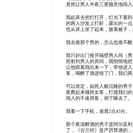
竟然让男人半夜三更随意地闯入
我起床去把灯打开，灯光下看到
的两人沙发上打鼾，露出的一点
也从床上坐了起来，披着被子，
我去推那个男的，怎么也推不醒
我只好出门推开隔壁男人间（男
照射到男人的房间，我悄悄地把
让他跟着我出来一下，带他进入
客，喝醉了酒进错了门，我们两
可以肯定，如死人般沉睡的男子
夜爬起来骚扰女客，打搅我们的
闯入的不速房客，倒下睡去了。
我看一下手机，凌晨2
点
45
分
。
那个夜深醉酒的男子是阿尔及利
了，《古兰经》是严厉禁酒的，