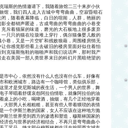
克瑞斯的热情邀请下，我随着旅馆二三十来岁小伙
旅馆，
我们四人走入古城中弯弯曲曲，空寂昏暗石
关闭，随着夜幕降临，白日的喧闹，人群，艳丽的
幻影全都销声匿迹，古成弯曲的弯弯曲曲的小巷变
，充斥着猫屎的味道，磨光的大石板地上很多废弃
，一只只的猫在垃圾堆上穿行，偶尔猫像婴儿般的
城小巷，又是一片空旷和残败狼藉，周围楼房悄无
中让你感觉那些看上去破旧的楼房里面好似住着怕
听到克瑞斯拖鞋的啪啪声和我们说话声，那时我产
者走在美国一部人类世界末日的科幻片黑暗绝望的
是市中心，依然没有什么人也没有什么车，好像有
市和欧洲城市，路边有一个咖啡馆，类似俱乐部，
这里才是突尼斯城的夜生活，一个男人的世界，舞
电子琴唱着舒缓哀怨阿拉伯情歌，就像阿拉伯的油
着桌上的小吃，喝啤酒，抽烟，有几个正经地穿着
，大部男人长相粗糙，甚至有些人带着猥琐的表情
是一个伊斯兰教的国家，女人不应该在这种地方抛
伊斯兰世界受到西方的渗透和塑造，穆斯林国家的
经济也与世界的经济相结合，不再只是弯弯曲曲小
手工艺品，绝大部分穆斯林都生活在按照西方城市