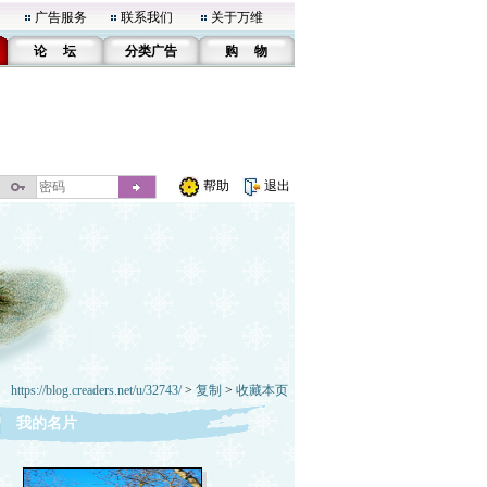
广告服务
联系我们
关于万维
论 坛
分类广告
购 物
帮助
退出
https://blog.creaders.net/u/32743/
>
复制
>
收藏本页
我的名片