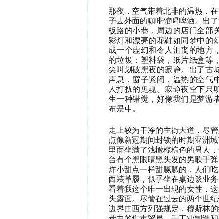
那夜，空气带着北非的温热，在
子去外面的咖啡馆喝啤酒。出了
板路的小巷，周边的店门全部
彩灯和漂亮的花鞋如同梦中的
成一个虚幻和令人沮丧的地方
的垃圾：塑料袋，纸片纸盒等
尖叫划破黑夜的寂静。出了古
声息，窗子紧闭，温热的空气
人打扰的鬼魂。
寂静夜空下只
生一种错觉，好像我们是梦游
布景中。
走上较为干净的主街大道，尽管
点像新冠期间封锁的
时期
亚洲城
里面坐满了浅橄榄棕色的男人，
台有个黑眼睛黑头发的男歌手弹
炸小甜点一样甜腻腻的，人们吃
西装革履，似乎坐在桌边谈业务
看着我这个唯一出现的女性，这
头露面。尽管在过去的两个世纪
边界由西方列强规定，穆斯林的
巷中的集市贸易，手工业制造和