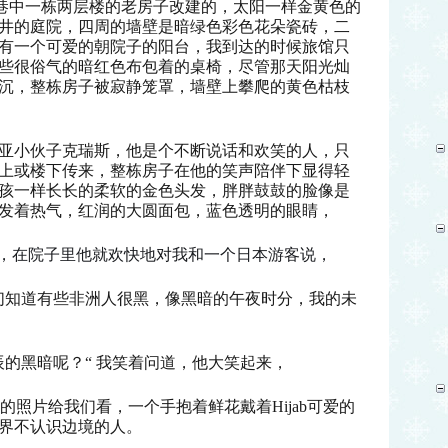
巷中一栋两层楼的老房子改建的，太阳一样金黄色的
井的庭院，四周的墙壁是暗绿色彩色花朵瓷砖，二
有一个可爱的朝院子的阳台，我到达的时候旅馆只
些很俗气的暗红色布包着的桌椅，尽管那天阳光灿
沉，整栋房子被寂静笼罩，墙壁上攀爬的黄色枯枝
亚小伙子克瑞斯，他是个不断说话和欢笑的人，只
上或楼下传来，整栋房子在他的笑声陪伴下显得轻
孩一样长长的柔软的金色头发，胖胖鼓鼓的脸像是
发着热气，红润的大圆面包，蓝色透明的眼睛，
时，在院子里他就欢快地对我和一个日本游客说，
们知道有些非洲人很黑，像黑暗的午夜时分，我的未
辰的黑暗呢？“ 我笑着问道，他大笑起来，
的照片给我们看，一个手抱着鲜花戴着Hijab
可爱的
界不认识边境的人。