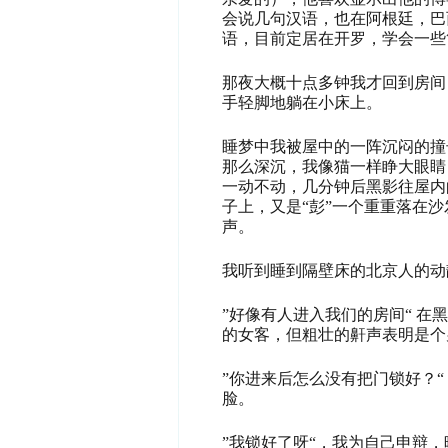
会说几句汉语，也在阿根廷，巴
语，目前定居在开罗，学会一些
那夜大概十点多钟我才回到房间
手轻脚地躺在小床上。
睡梦中我被屋中的一阵沉闷的撞
那么深沉，我像猫一样睁大眼睛
一动不动，几分钟后黑影往屋内
子上，又是“彭”一个重重落在
声。
我听到睡到隔壁床的北京人的动
”好像有人进入我们的房间“ 
的女客，但粗壮的鼾声表明是个
”你进来后怎么没有把门锁好？
脸。
”我锁好了呀“，我为自己申辩