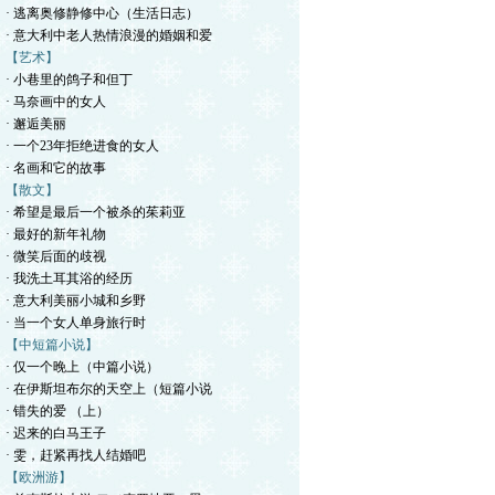
· 逃离奥修静修中心（生活日志）
· 意大利中老人热情浪漫的婚姻和爱
【艺术】
· 小巷里的鸽子和但丁
· 马奈画中的女人
· 邂逅美丽
· 一个23年拒绝进食的女人
· 名画和它的故事
【散文】
· 希望是最后一个被杀的茱莉亚
· 最好的新年礼物
· 微笑后面的歧视
· 我洗土耳其浴的经历
· 意大利美丽小城和乡野
· 当一个女人单身旅行时
【中短篇小说】
· 仅一个晚上（中篇小说）
· 在伊斯坦布尔的天空上（短篇小说
· 错失的爱 （上）
· 迟来的白马王子
· 雯，赶紧再找人结婚吧
【欧洲游】