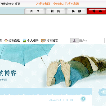
设万维读者为首页
万维读者网 -- 全球华人的精神家园
首 页
新 闻
视 频
博 客
志
控制面板
个人相册
给我留言
的博客
迹天涯
2024-09-30 11:09:00