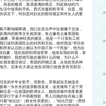
，高耸的楼房，装潢玻璃的商店，到处跑动的汽
生活中使用的手机，西式衣服和鞋等等，但是，很
的训言下，特别是对妇女的那些规定和对女人的要
瓶不断地喝啤酒，我们在音乐声中扯着嗓子交谈，
亥俄州的斯蒂文长相英俊，有点像有点像美国电
点腼腆，带着神经质的微笑，他是一个计算机工程
，我们谈到美国民众的封闭和无知，他对我说“哥伦布
和所有认识的人都以为中国只有一个民族”，他为自
%很自豪，现在他辞职周游世界，他坐在我的对面，拿
样颤抖，我想他可能在服用什么药物，为什么不
女朋友都没谈过，美国的药物泛滥，从他欢笑的神
地方。
后来在大路边他告诉我们他曾患有忧郁症，
。
结实的中年女歌手，深肤色，穿着超短无袖连衣
披着一头长长的波浪般假金发，金发掩饰了这个突
她仅是一位放荡的欧洲女人，她扭捏做作地拿着麦
部穿行于桌子中唱着情歌，男人往她的短衣袖上塞
着“哈比比“（称女性亲爱的），”哈比巴提“（男性
学广识，他曾云游亚洲不少国家，包括印度中国，