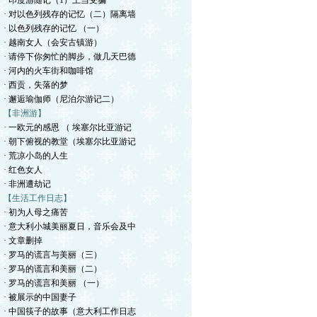
· 印度游随记（1）上当受骗
· 对以色列残存的记忆（二）隔离墙
· 以色列残存的记忆 （一）
· 越南女人（会安古镇游）
· 请停下你匆忙的脚步，做几天巴德
· 河内的火车街和咖啡馆
· 西贡，失落的梦
· 邂逅瑜伽师（尼泊尔游记二）
【非洲游】
· 一欧元的感恩 （ 埃塞尔比亚游记
· 朝下俯视的教堂（埃塞尔比亚游记
· 荒凉小岛的人生
· 红色女人
· 非洲遭劫记
【生活工作日志】
· 初为人母之痛苦
· 意大利小城美丽夏日，音乐会及中
· 文章删掉
· 罗马的谎言与美丽（三）
· 罗马的谎言和美丽（二）
· 罗马的谎言和美丽 （一）
· 被展示的中国妻子
· 中国筷子的故事（意大利工作日志