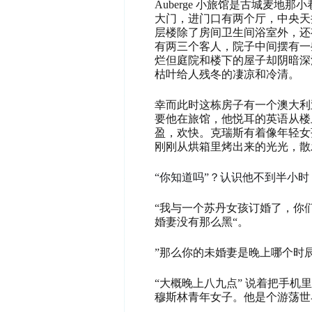
Auberge
小旅馆是古城麦地那小
大门，进门口有两个厅，中央天
层楼除了房间卫生间浴室外，还
有两三个客人，院子中间摆有一
烂但庭院和楼下的屋子却阴暗深
枯叶给人残冬的凄凉和冷清。
幸而此时这栋房子有一个澳大利
要他在旅馆，他悦耳的英语从楼
盈，欢快。克瑞斯有着像年轻女
刚刚从烘箱里烤出来的光光，散
“你知道吗”？认识他不到半小
“我与一个苏丹女孩订婚了，你
婚妻没有那么黑“。
”那么你的未婚妻是晚上
哪
个时
“大概晚上八九点” 说着把手机里
穆斯林青年女子。他是个游荡世