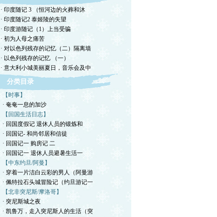
· 印度随记 3 （恒河边的火葬和沐
· 印度随记2 泰姬陵的失望
· 印度游随记（1）上当受骗
· 初为人母之痛苦
· 对以色列残存的记忆（二）隔离墙
· 以色列残存的记忆 （一）
· 意大利小城美丽夏日，音乐会及中
分类目录
【时事】
· 奄奄一息的加沙
【回国生活日志】
· 回国度假记 退休人员的锻炼和
· 回国记- 和尚邻居和信徒
· 回国记一 购房记 二
· 回国记一 退休人员避暑生活一
【中东约旦/阿曼】
· 穿着一片洁白云彩的男人（阿曼游
· 佩特拉石头城冒险记（约旦游记一
【北非突尼斯/摩洛哥】
· 突尼斯城之夜
· 凯鲁万，走入突尼斯人的生活（突