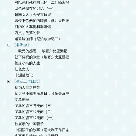
· 对以色列残存的记忆（二）隔离墙
· 以色列残存的记忆 （一）
· 越南女人（会安古镇游）
· 请停下你匆忙的脚步，做几天巴德
· 河内的火车街和咖啡馆
· 西贡，失落的梦
· 邂逅瑜伽师（尼泊尔游记二）
【非洲游】
· 一欧元的感恩 （ 埃塞尔比亚游记
· 朝下俯视的教堂（埃塞尔比亚游记
· 荒凉小岛的人生
· 红色女人
· 非洲遭劫记
【生活工作日志】
· 初为人母之痛苦
· 意大利小城美丽夏日，音乐会及中
· 文章删掉
· 罗马的谎言与美丽（三）
· 罗马的谎言和美丽（二）
· 罗马的谎言和美丽 （一）
· 被展示的中国妻子
· 中国筷子的故事（意大利工作日志