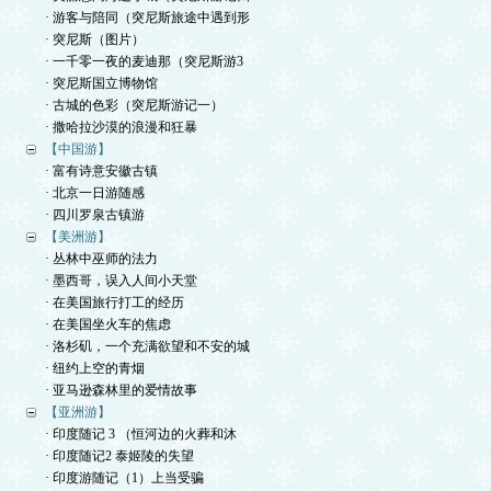
· 游客与陪同（突尼斯旅途中遇到形
· 突尼斯（图片）
· 一千零一夜的麦迪那（突尼斯游3
· 突尼斯国立博物馆
· 古城的色彩（突尼斯游记一）
· 撒哈拉沙漠的浪漫和狂暴
【中国游】
· 富有诗意安徽古镇
· 北京一日游随感
· 四川罗泉古镇游
【美洲游】
· 丛林中巫师的法力
· 墨西哥，误入人间小天堂
· 在美国旅行打工的经历
· 在美国坐火车的焦虑
· 洛杉矶，一个充满欲望和不安的城
· 纽约上空的青烟
· 亚马逊森林里的爱情故事
【亚洲游】
· 印度随记 3 （恒河边的火葬和沐
· 印度随记2 泰姬陵的失望
· 印度游随记（1）上当受骗