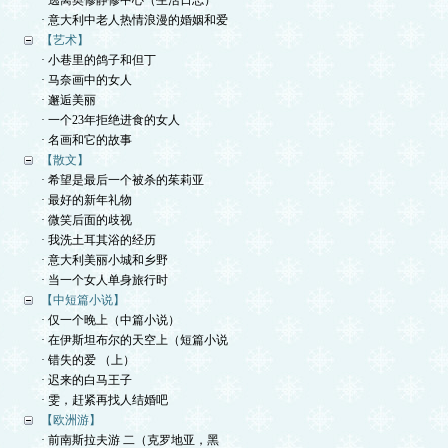
· 逃离奥修静修中心（生活日志）
· 意大利中老人热情浪漫的婚姻和爱
【艺术】
· 小巷里的鸽子和但丁
· 马奈画中的女人
· 邂逅美丽
· 一个23年拒绝进食的女人
· 名画和它的故事
【散文】
· 希望是最后一个被杀的茱莉亚
· 最好的新年礼物
· 微笑后面的歧视
· 我洗土耳其浴的经历
· 意大利美丽小城和乡野
· 当一个女人单身旅行时
【中短篇小说】
· 仅一个晚上（中篇小说）
· 在伊斯坦布尔的天空上（短篇小说
· 错失的爱 （上）
· 迟来的白马王子
· 雯，赶紧再找人结婚吧
【欧洲游】
· 前南斯拉夫游 二（克罗地亚，黑