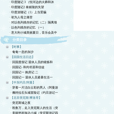
· 印度随记 3 （恒河边的火葬和沐
· 印度随记2 泰姬陵的失望
· 印度游随记（1）上当受骗
· 初为人母之痛苦
· 对以色列残存的记忆（二）隔离墙
· 以色列残存的记忆 （一）
· 意大利小城美丽夏日，音乐会及中
分类目录
【时事】
· 奄奄一息的加沙
【回国生活日志】
· 回国度假记 退休人员的锻炼和
· 回国记- 和尚邻居和信徒
· 回国记一 购房记 二
· 回国记一 退休人员避暑生活一
【中东约旦/阿曼】
· 穿着一片洁白云彩的男人（阿曼游
· 佩特拉石头城冒险记（约旦游记一
【北非突尼斯/摩洛哥】
· 突尼斯城之夜
· 凯鲁万，走入突尼斯人的生活（突
· 美丽悠闲海边小城（突尼斯游记四