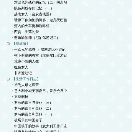
· 对以色列残存的记忆（二）隔离墙
· 以色列残存的记忆 （一）
· 越南女人（会安古镇游）
· 请停下你匆忙的脚步，做几天巴德
· 河内的火车街和咖啡馆
· 西贡，失落的梦
· 邂逅瑜伽师（尼泊尔游记二）
【非洲游】
· 一欧元的感恩 （ 埃塞尔比亚游记
· 朝下俯视的教堂（埃塞尔比亚游记
· 荒凉小岛的人生
· 红色女人
· 非洲遭劫记
【生活工作日志】
· 初为人母之痛苦
· 意大利小城美丽夏日，音乐会及中
· 文章删掉
· 罗马的谎言与美丽（三）
· 罗马的谎言和美丽（二）
· 罗马的谎言和美丽 （一）
· 被展示的中国妻子
· 中国筷子的故事（意大利工作日志