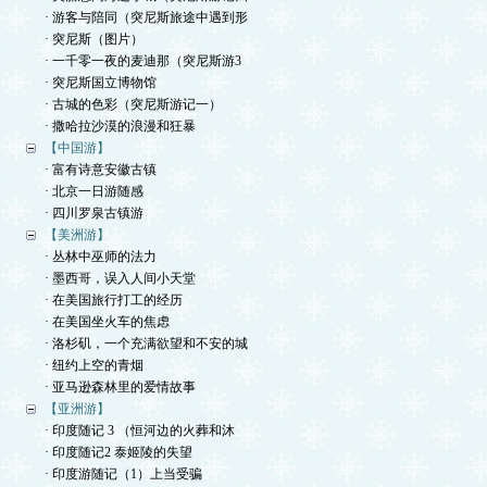
· 游客与陪同（突尼斯旅途中遇到形
· 突尼斯（图片）
· 一千零一夜的麦迪那（突尼斯游3
· 突尼斯国立博物馆
· 古城的色彩（突尼斯游记一）
· 撒哈拉沙漠的浪漫和狂暴
【中国游】
· 富有诗意安徽古镇
· 北京一日游随感
· 四川罗泉古镇游
【美洲游】
· 丛林中巫师的法力
· 墨西哥，误入人间小天堂
· 在美国旅行打工的经历
· 在美国坐火车的焦虑
· 洛杉矶，一个充满欲望和不安的城
· 纽约上空的青烟
· 亚马逊森林里的爱情故事
【亚洲游】
· 印度随记 3 （恒河边的火葬和沐
· 印度随记2 泰姬陵的失望
· 印度游随记（1）上当受骗