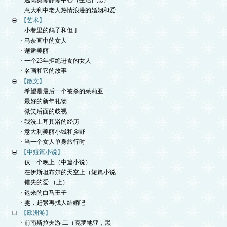
· 逃离奥修静修中心（生活日志）
· 意大利中老人热情浪漫的婚姻和爱
【艺术】
· 小巷里的鸽子和但丁
· 马奈画中的女人
· 邂逅美丽
· 一个23年拒绝进食的女人
· 名画和它的故事
【散文】
· 希望是最后一个被杀的茱莉亚
· 最好的新年礼物
· 微笑后面的歧视
· 我洗土耳其浴的经历
· 意大利美丽小城和乡野
· 当一个女人单身旅行时
【中短篇小说】
· 仅一个晚上（中篇小说）
· 在伊斯坦布尔的天空上（短篇小说
· 错失的爱 （上）
· 迟来的白马王子
· 雯，赶紧再找人结婚吧
【欧洲游】
· 前南斯拉夫游 二（克罗地亚，黑