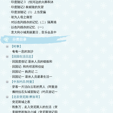
· 印度随记 3 （恒河边的火葬和沐
· 印度随记2 泰姬陵的失望
· 印度游随记（1）上当受骗
· 初为人母之痛苦
· 对以色列残存的记忆（二）隔离墙
· 以色列残存的记忆 （一）
· 意大利小城美丽夏日，音乐会及中
分类目录
【时事】
· 奄奄一息的加沙
【回国生活日志】
· 回国度假记 退休人员的锻炼和
· 回国记- 和尚邻居和信徒
· 回国记一 购房记 二
· 回国记一 退休人员避暑生活一
【中东约旦/阿曼】
· 穿着一片洁白云彩的男人（阿曼游
· 佩特拉石头城冒险记（约旦游记一
【北非突尼斯/摩洛哥】
· 突尼斯城之夜
· 凯鲁万，走入突尼斯人的生活（突
· 美丽悠闲海边小城（突尼斯游记四