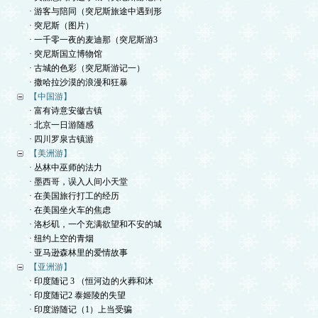
· 游客与陪同（突尼斯旅途中遇到形
· 突尼斯（图片）
· 一千零一夜的麦迪那（突尼斯游3
· 突尼斯国立博物馆
· 古城的色彩（突尼斯游记一）
· 撒哈拉沙漠的浪漫和狂暴
【中国游】
· 富有诗意安徽古镇
· 北京一日游随感
· 四川罗泉古镇游
【美洲游】
· 丛林中巫师的法力
· 墨西哥，误入人间小天堂
· 在美国旅行打工的经历
· 在美国坐火车的焦虑
· 洛杉矶，一个充满欲望和不安的城
· 纽约上空的青烟
· 亚马逊森林里的爱情故事
【亚洲游】
· 印度随记 3 （恒河边的火葬和沐
· 印度随记2 泰姬陵的失望
· 印度游随记（1）上当受骗