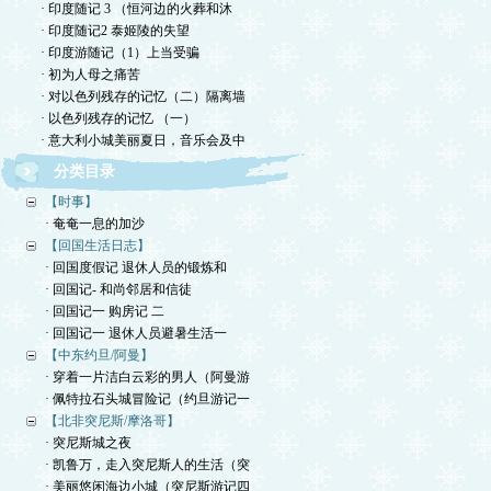
· 印度随记 3 （恒河边的火葬和沐
· 印度随记2 泰姬陵的失望
· 印度游随记（1）上当受骗
· 初为人母之痛苦
· 对以色列残存的记忆（二）隔离墙
· 以色列残存的记忆 （一）
· 意大利小城美丽夏日，音乐会及中
分类目录
【时事】
· 奄奄一息的加沙
【回国生活日志】
· 回国度假记 退休人员的锻炼和
· 回国记- 和尚邻居和信徒
· 回国记一 购房记 二
· 回国记一 退休人员避暑生活一
【中东约旦/阿曼】
· 穿着一片洁白云彩的男人（阿曼游
· 佩特拉石头城冒险记（约旦游记一
【北非突尼斯/摩洛哥】
· 突尼斯城之夜
· 凯鲁万，走入突尼斯人的生活（突
· 美丽悠闲海边小城（突尼斯游记四