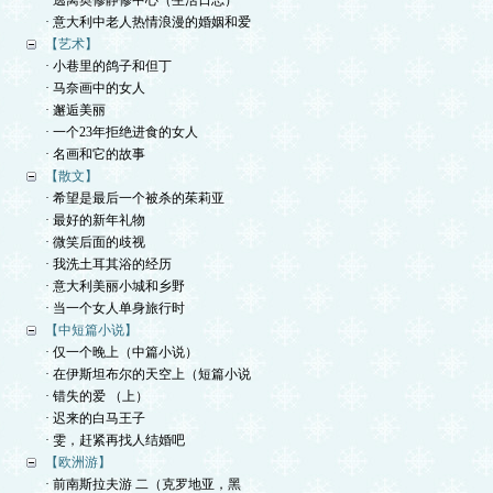
· 逃离奥修静修中心（生活日志）
· 意大利中老人热情浪漫的婚姻和爱
【艺术】
· 小巷里的鸽子和但丁
· 马奈画中的女人
· 邂逅美丽
· 一个23年拒绝进食的女人
· 名画和它的故事
【散文】
· 希望是最后一个被杀的茱莉亚
· 最好的新年礼物
· 微笑后面的歧视
· 我洗土耳其浴的经历
· 意大利美丽小城和乡野
· 当一个女人单身旅行时
【中短篇小说】
· 仅一个晚上（中篇小说）
· 在伊斯坦布尔的天空上（短篇小说
· 错失的爱 （上）
· 迟来的白马王子
· 雯，赶紧再找人结婚吧
【欧洲游】
· 前南斯拉夫游 二（克罗地亚，黑