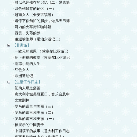
· 对以色列残存的记忆（二）隔离墙
· 以色列残存的记忆 （一）
· 越南女人（会安古镇游）
· 请停下你匆忙的脚步，做几天巴德
· 河内的火车街和咖啡馆
· 西贡，失落的梦
· 邂逅瑜伽师（尼泊尔游记二）
【非洲游】
· 一欧元的感恩 （ 埃塞尔比亚游记
· 朝下俯视的教堂（埃塞尔比亚游记
· 荒凉小岛的人生
· 红色女人
· 非洲遭劫记
【生活工作日志】
· 初为人母之痛苦
· 意大利小城美丽夏日，音乐会及中
· 文章删掉
· 罗马的谎言与美丽（三）
· 罗马的谎言和美丽（二）
· 罗马的谎言和美丽 （一）
· 被展示的中国妻子
· 中国筷子的故事（意大利工作日志