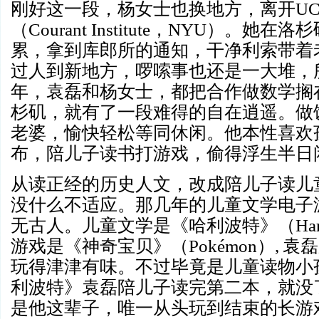
刚好这一段，杨女士也换地方，离开
U
（
Courant Institute
，
NYU
）。她在洛杉
累，拿到库郎所的通知，干净利索带着
过人到新地方，啰嗦事也还是一大堆，
年，袁磊和杨女士，都把合作做数学搁
杉矶，就有了一段难得的自在逍遥。做
老婆，愉快轻松等同休闲。他本性喜欢
布，陪儿子读书打游戏，偷得浮生半日
从读正经的历史人文，改成陪儿子读儿
没什么不适应。那几年的儿童文学电子
无古人。儿童文学是《哈利波特》（
Har
游戏是《神奇宝贝》（
Pokémon
）
,
袁磊
玩得津津有味。不过毕竟是儿童读物小
利波特》袁磊陪儿子读完第二本，就没
是他这辈子，唯一从头玩到结束的长游