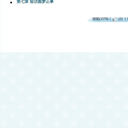
第七章 短访圆梦正事
浏览(1570)
(2)