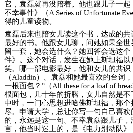
它，袁磊就再没陪着。他也跟儿子一起
不幸事件》（
A Series of Unfortunate Eve
得的儿童读物。
袁磊后来也陪女儿读这个书，达成的共
最好的书。他跟女儿聊，问她如果全世
留一套，她会选什么？她回答会选这个
件》。这个对话，发生在她上斯坦福以
笑。哪一部电影最好，他和女儿的共识
（
Aladdin
）。袁磊和她最喜欢的台词，
一根面包？
”
（
All these for a loaf of brea
根面包，几十年的折腾，女儿自然是不
中时，一门心思想进哈佛斯坦福，那个
尽。申请大学，总让你写一句自己喜欢
的，永远是这一句。不幸袁磊跟儿子，
言，他当时迷上的，是《电力别动队》