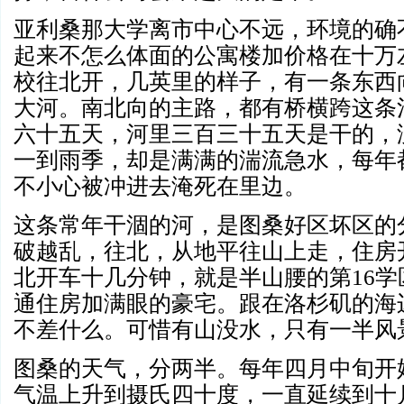
亚利桑那大学离市中心不远，环境的确
起来不怎么体面的公寓楼加价格在十万
校往北开，几英里的样子，有一条东西
大河。南北向的主路，都有桥横跨这条
六十五天，河里三百三十五天是干的，
一到雨季，却是满满的湍流急水，每年
不小心被冲进去淹死在里边。
这条常年干涸的河，是图桑好区坏区的
破越乱，往北，从地平往山上走，住房
北开车十几分钟，就是半山腰的第
16
通住房加满眼的豪宅。跟在洛杉矶的海
不差什么。可惜有山没水，只有一半风
图桑的天气，分两半。每年四月中旬开
气温上升到摄氏四十度，一直延续到十