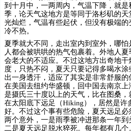
到十月中，一两周内，气温下降，就是
季，论天气这地方是等同于洛杉矶的天
光灿烂，气温有些起伏，但没有极端的
冷不热。
夏季就大不同，走出室内到室外，哪怕
人都会被哄哄的热气包裹着。外地人夏
会老大的不适应。不过这地方出奇地干
度，只热不闷，夏天只要记得多喝水涂
出一身透汗，适应了其实是非常舒服的
在美国去纽约华盛顿，回中国去南京上
是摄氏三十度以上的天气，比在图桑，
在太阳底下远足（
Hiking），居然是
好。不过这个事有些危险，夏天远足必
两个意外，一是雨季被冲进那条一年到
二是夏天远足脱水猝死。每年都有几个