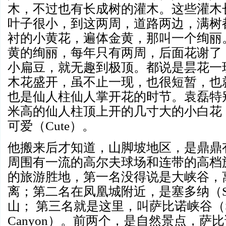
木，不过也有长成树的灌木。这些灌木
叶子很小，到这两周，道路两边，满树
衬的小黄花，遍体金黄，那叫一个绚丽
黄的绚丽，每年只有两周，后面花谢了
小扁豆，就无趣到极顶。都说是昙花一
木花盛开，虽不止一现，也很短暂，也
也是仙人柱仙人掌开花的时节。袁磊特
米高的仙人柱顶上开的几寸大的小白花
可爱（
Cute）。
他搬来后才知道，山脚坡地区，是鼎鼎
周围有一流的高尔夫球场和连带的高档
的旅游胜地，第一名没得说是大峡谷，
离；第二名在凤凰城附近，是塞多纳（
山； 第三名就是这里，叫萨比诺峡谷（Sa
Canyon）。前两个，是自然景点，萨