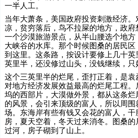
一半人工。
当年大萧条，美国政府投资刺激经济。
凉，贫穷落后，鸟不拉屎的地方，政府
一个沙漠旅游景点，从半山腰选个地方
大峡谷的水库。那个时候图桑的居民区
到这里。这条路，按设计要修上几十英
英里半，还没修过山头，没钱继续，只
这个三英里半的烂尾，歪打正着，是袁
对地方经济发展效益最高的烂尾工程。
坞的西部片，大漠做外景，都从这条烂
的风景，会引来顶级的富人，所以周围
场。东海岸有些有钱又会花的富人，干
房，夏天空着，冬天过来消冬。图桑的
过河，房子砌到了山上。