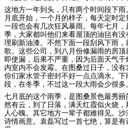
这地方一年到头，只有两个时间段下雨
月底开始，一个月的样子，每天定时定
一段也会有几次狂风暴雨。每年七月，
季，大家都叫他们来看屋顶的油毡有没
理刷新油漆。不然下面一段刮风下雨，
歌。这些公司，到八月份修漏雨的房顶
即使漏，后果不严重，因为后面天气干
内室内不会发霉。在图桑过日子，没有
你们家水管子密封不好一点点滴水。下
段，在冬季，不过这一段大雨会少很多
七月底的这个雨季，是图桑景色最秀丽
然有云，到了日落，满天红霞似火烧，
人心魄。其它地方一辈子都难得见。沙
诗情画意。袁磊写过一首七绝，算是有