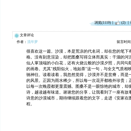
浏览(1119)
(2)
文章评论
作者：
流年梦
留言时间：20
很喜欢这一篇。沙漠，本是荒凉的代名词，却在您的笔下
格。没有刻意渲染，却把图桑写得立体而真实：干涸的河
仙人掌顶端的小白花，还有火烧云般的沙漠夕照，共同勾
的画卷。尤其"残阳似火，地如荼"这一句，与全文气质相
驰神往。读着读着，我忽然觉得，沙漠并不是贫瘠，而是
的风景。正因为雨水稀少，所以每一次花开都格外珍贵；
以每一次晚霞都更显震撼。图桑不是一眼惊艳的城市，却
诗，越读越有味道。谢谢您的分享，让我看到了一座有故
诗意的沙漠城市，期待继续跟着您的文字，走进《安家在
程。