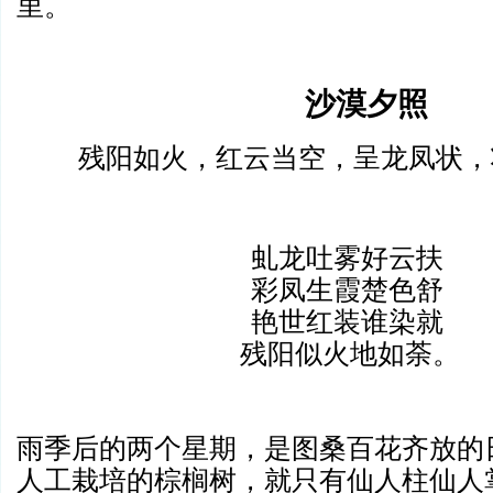
里。
沙漠夕照
残阳如火，红云当空，呈龙凤状，
虬龙吐雾好云扶
彩凤生霞楚色舒
艳世红装谁染就
残阳似火地如荼。
雨季后的两个星期，是图桑百花齐放的
人工栽培的棕榈树，就只有仙人柱仙人