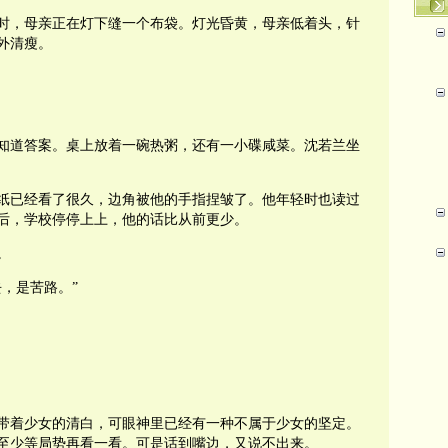
时，母亲正在灯下缝一个布袋。灯光昏黄，母亲低着头，针
外清瘦。
知道答案。桌上放着一碗热粥，还有一小碟咸菜。沈若兰坐
纸已经看了很久，边角被他的手指捏皱了。他年轻时也读过
后，学校停停上上，他的话比从前更少。
。
，是苦路。”
带着少女的清白，可眼神里已经有一种不属于少女的坚定。
至少等局势再看一看。可是话到嘴边，又说不出来。