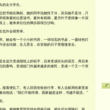
头的女大学生。
总把书抱在胸前。她的同学说她性子冷，其实她不是冷，只
书馆靠窗的位置读书。窗外有梧桐，夏天叶子密得像一片深
路上，被来来往往的脚步踩得沙沙响。
生也许会很简单。
书。她会有一个小小的书房，一张结实的书桌，一盏绿色灯
许还会结婚，生儿育女，在安稳的日子里慢慢老去。
是在远方变成报纸上的铅字，后来变成街头的谣言，再后来
沉的轰鸣，变成校门外越来越多的难民，变成一个又一个突
，接着便乱了。有人回宿舍收拾行李，有人去邮局给家里发
激动地说：“我们不能停课。国家越是这样，书越不能丢。”
前。
影响，将随教育部安排向西南迁移，师生可自愿随行。所