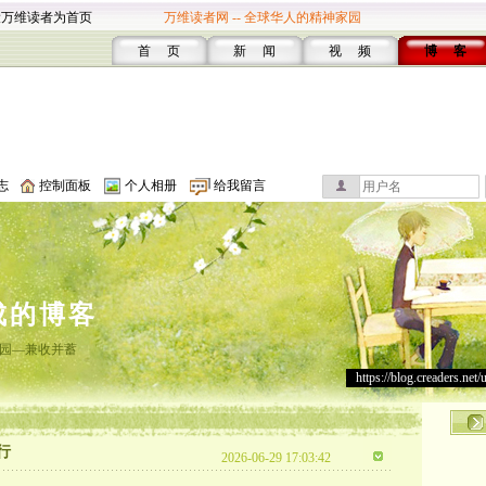
设万维读者为首页
万维读者网 -- 全球华人的精神家园
首 页
新 闻
视 频
博 客
志
控制面板
个人相册
给我留言
成的博客
园―兼收并蓄
https://blog.creaders.net/
行
2026-06-29 17:03:42