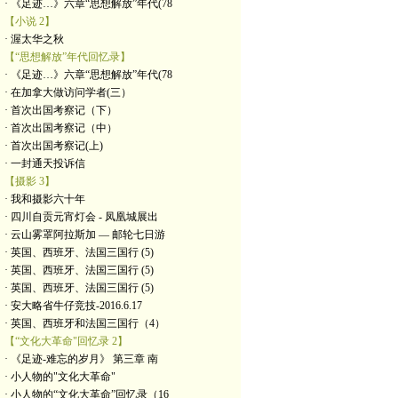
· 《足迹…》六章“思想解放”年代(78
【小说 2】
· 渥太华之秋
【“思想解放”年代回忆录】
· 《足迹…》六章“思想解放”年代(78
· 在加拿大做访问学者(三）
· 首次出国考察记（下）
· 首次出国考察记（中）
· 首次出国考察记(上)
· 一封通天投诉信
【摄影 3】
· 我和摄影六十年
· 四川自贡元宵灯会 - 凤凰城展出
· 云山雾罩阿拉斯加 — 邮轮七日游
· 英国、西班牙、法国三国行 (5)
· 英国、西班牙、法国三国行 (5)
· 英国、西班牙、法国三国行 (5)
· 安大略省牛仔竞技-2016.6.17
· 英国、西班牙和法国三国行（4）
【“文化大革命"回忆录 2】
· 《足迹-难忘的岁月》 第三章 南
· 小人物的"文化大革命"
· 小人物的“文化大革命”回忆录（16