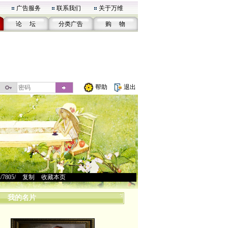
广告服务
联系我们
关于万维
论 坛
分类广告
购 物
帮助
退出
u/7805/
>
复制
>
收藏本页
我的名片