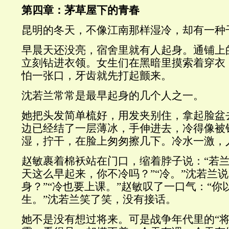
第四章：茅草屋下的青春
昆明的冬天，不像江南那样湿冷，却有一种
早晨天还没亮，宿舍里就有人起身。通铺上
立刻钻进衣领。女生们在黑暗里摸索着穿衣
怕一张口，牙齿就先打起颤来。
沈若兰常常是最早起身的几个人之一。
她把头发简单梳好，用发夹别住，拿起脸盆
边已经结了一层薄冰，手伸进去，冷得像被
湿，拧干，在脸上匆匆擦几下。冷水一激，
赵敏裹着棉袄站在门口，缩着脖子说：“若
天这么早起来，你不冷吗？”“冷。”沈若兰说
身？”“冷也要上课。”赵敏叹了一口气：“你
生。”沈若兰笑了笑，没有接话。
她不是没有想过将来。可是战争年代里的“将