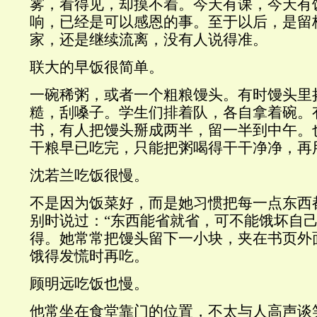
雾，看得见，却摸不着。今天有课，今天有
响，已经是可以感恩的事。至于以后，是留
家，还是继续流离，没有人说得准。
联大的早饭很简单。
一碗稀粥，或者一个粗粮馒头。有时馒头里
糙，刮嗓子。学生们排着队，各自拿着碗。
书，有人把馒头掰成两半，留一半到中午。
干粮早已吃完，只能把粥喝得干干净净，再
沈若兰吃饭很慢。
不是因为饭菜好，而是她习惯把每一点东西
别时说过：“东西能省就省，可不能饿坏自己
得。她常常把馒头留下一小块，夹在书页外
饿得发慌时再吃。
顾明远吃饭也慢。
他常坐在食堂靠门的位置，不太与人高声谈