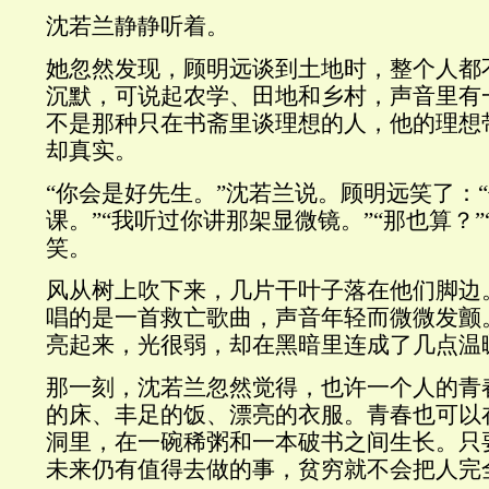
沈若兰静静听着。
她忽然发现，顾明远谈到土地时，整个人都
沉默，可说起农学、田地和乡村，声音里有
不是那种只在书斋里谈理想的人，他的理想
却真实。
“你会是好先生。”沈若兰说。顾明远笑了：
课。”“我听过你讲那架显微镜。”“那也算？”
笑。
风从树上吹下来，几片干叶子落在他们脚边
唱的是一首救亡歌曲，声音年轻而微微发颤
亮起来，光很弱，却在黑暗里连成了几点温
那一刻，沈若兰忽然觉得，也许一个人的青
的床、丰足的饭、漂亮的衣服。青春也可以
洞里，在一碗稀粥和一本破书之间生长。只
未来仍有值得去做的事，贫穷就不会把人完