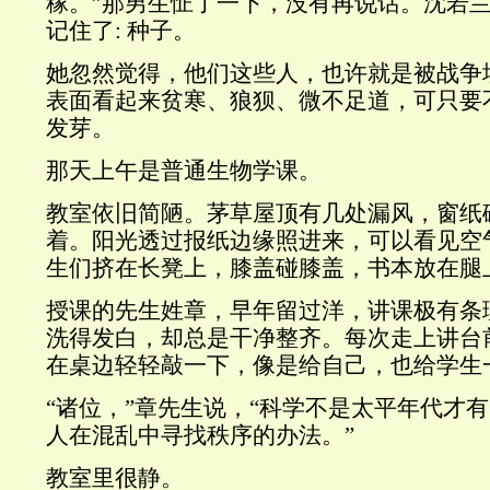
稼。”那男生怔了一下，没有再说话。沈若
记住了
:
种子。
她忽然觉得，他们这些人，也许就是被战争
表面看起来贫寒、狼狈、微不足道，可只要
发芽。
那天上午是普通生物学课。
教室依旧简陋。茅草屋顶有几处漏风，窗纸
着。阳光透过报纸边缘照进来，可以看见空
生们挤在长凳上，膝盖碰膝盖，书本放在腿
授课的先生姓章，早年留过洋，讲课极有条
洗得发白，却总是干净整齐。每次走上讲台
在桌边轻轻敲一下，像是给自己，也给学生
“诸位，”章先生说，“科学不是太平年代才
人在混乱中寻找秩序的办法。”
教室里很静。