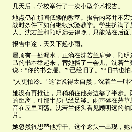
几天后，学校举行了一次小型学术报告。
地点仍在那间低矮的教室。报告内容并不宏
战时条件下如何继续实验教学。学生挤满了
人。沈若兰和顾明远去得晚，只能站在后面
报告中途，天又下起小雨。
屋顶有一处漏水，正滴在沈若兰肩旁。顾明
己的书本举起来，替她挡了一会儿。沈若兰
说：“你的书会湿。”“已经旧了。”“旧书也怕
“人更怕冷。”这话说得太自然，沈若兰一时
她没有再推让，只稍稍往他身边靠了半步。
的距离，可那半步已经足够。雨声落在茅草
音在屋里回荡。沈若兰低头看见顾明远的袖
片。
她忽然很想替他拧干。这个念头一出现，她