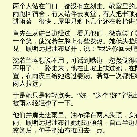
两个人站在门口，都没有立刻走。教室里的
雨跑回宿舍，有人结伴去食堂，有人把书顶
进雨幕。很快，屋里只剩下几个还在收拾讲
章先生从讲台边经过，看见他们，微微笑了
一个笑，使沈若兰脸上有些发热。她低头整
见。顾明远把油布展开，说：“我送你回去吧
沈若兰本想说不用，可话到嘴边，忽然觉得
不用了。一路走来，他在山坡上扶过她，在
置，在雨夜里给她送过姜汤。若每一次都拒
两人拉远。
于是她只是轻轻点头。“好。”这个“好”字
被雨水轻轻碰了一下。
他们并肩走进雨里。油布撑在两人头顶，实
雨。顾明远把油布往她那边倾斜，自己半边
察觉后，伸手把油布推回去一点。