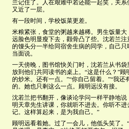
兰记住了。人在艰难中若还能一起笑，关系
又近了一层。
有一段时间，学校饭菜更差。
米粮紧张，食堂的粥越来越稀。男生饭量大
远脸色明显瘦下去，颧骨凸了些。沈若兰注
的馒头分一半给同宿舍生病的同学，自己只
当面说。
一天傍晚，图书馆快关门时，沈若兰从书袋
放到他们共同读书的桌上。“这是什么？”顾
的炒米。还有一点。”“你自己留着。”“我还
的。她也只剩这么一点。顾明远没有接。
沈若兰把书翻开，像谈论学问一样平静地说
明天章先生讲课，你就听不进去。你听不进
记。这样算起来，是为我自己。”
顾明远看着她。过了一会儿，他低头笑了。“