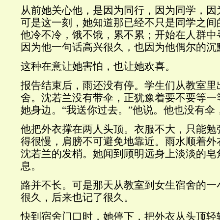
从前她关心他，是因为同行，因为同学，因
可是这一刻，她知道那已经不只是同学之间
他冷不冷，饿不饿，累不累；开始在人群中
因为他一句话高兴很久，也因为他偶尔的沉
这种在意让她害怕，也让她欢喜。
报告结束后，雨还没有停。学生们从教室里
舍。沈若兰没有带伞，正犹豫着要不要等一
她身边。“我送你过去。”他说。他也没有伞
他把外衣撑在两人头顶。衣服不大，只能勉
得很慢，肩膀不可避免地靠近。雨水顺着外
沈若兰的发梢。她闻到顾明远身上淡淡的皂
息。
路并不长。可是那天从教室到女生宿舍的一
很久，后来也记了很久。
快到宿舍门口时，她停下，把外衣从头顶轻