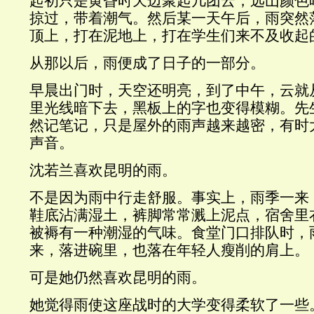
起初只是黄昏时天边聚起几团云，远山颜色
掠过，带着潮气。然后某一天午后，雨突然
顶上，打在泥地上，打在学生们来不及收起
从那以后，雨便成了日子的一部分。
早晨出门时，天空还明亮，到了中午，云就
里光线暗下去，黑板上的字也变得模糊。先
然记笔记，只是屋外的雨声越来越密，有时
声音。
沈若兰喜欢昆明的雨。
不是因为雨中行走舒服。事实上，雨季一来
鞋底沾满湿土，裤脚常常溅上泥点，宿舍里
被褥有一种潮湿的气味。食堂门口排队时，
来，落进碗里，也落在年轻人瘦削的肩上。
可是她仍然喜欢昆明的雨。
她觉得雨使这座战时的大学变得柔软了一些