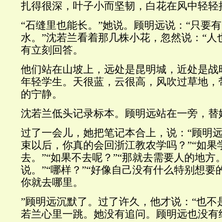
扎得很深，叶子小而坚韧，白花在风中轻轻
“石缝里也能长。”她说。顾明远说：“只要
水。”沈若兰看着那几株小花，忽然说：“人
有立刻回答。
他们站在山坡上，远处是昆明城，近处是战
年轻学生。天很蓝，云很高，风吹过草地，
的宁静。
沈若兰低头记录标本。顾明远站在一旁，替
过了一会儿，她把笔记本合上，说：“顾明远。
束以后，你真的会回浙江教农学吗？”“如果
去。”“如果不去呢？”“那就去需要人的地方
说。”“哪样？”“好像自己没有什么特别想
你就去哪里。
”顾明远沉默了。过了许久，他才说：“也不
若兰心里一跳。她没有追问。顾明远也没有