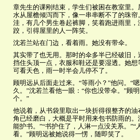
章先生的课刚结束，学生们被困在教室里。
水从屋檐倾泻而下，像一串串断不了的珠帘
洼，有几个男生卷起裤脚，笑着跑进雨里，
跤，引得屋里的人一阵笑。
沈若兰站在门边，看着雨。她没有带伞。
其实带了也无用。那时的伞多半已经破旧，
挡住头顶一点，衣服和鞋还是要湿透。她想
可看天色，雨一时半会儿停不了。
顾明远从后面走过来。“等雨小？”他问。“嗯
久。”沈若兰看他一眼：“你也没带伞。”顾
个。”
他说着，从书袋里取出一块折得很整齐的油
角已经磨白，大概是平时用来包书防雨的。
能护书。”“书护住了，人淋一点没关系。”
看。”顾明远被她说得一愣，随即笑了。