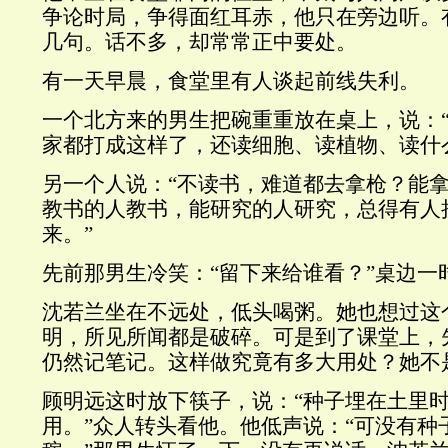
争论时局，争得面红耳赤，他只在旁边听。
几句。话不多，却常常正中要处。
有一天早晨，食堂里有人谈起前线失利。
一个北方来的男生把碗重重放在桌上，说：
家都打成这样了，还读细胞、读植物、读什
另一个人说：“不读书，难道都去拿枪？能
教书的人教书，能研究的人研究，总得有人
来。”
先前那男生冷笑：“留下来给谁看？”桌边一
沈若兰坐在不远处，低头喝粥。她也想过这
明，所见所闻都是破碎。可是到了课堂上，
仍然记笔记。这样做究竟有多大用处？她不
顾明远这时放下筷子，说：“种子埋在土里
用。”众人转头看他。他低声说：“可没有种