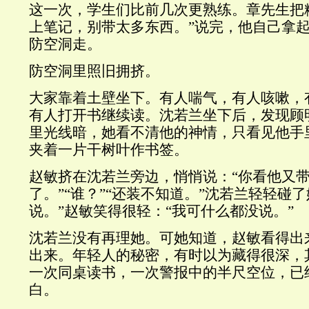
这一次，学生们比前几次更熟练。章先生把
上笔记，别带太多东西。”说完，他自己拿
防空洞走。
防空洞里照旧拥挤。
大家靠着土壁坐下。有人喘气，有人咳嗽，
有人打开书继续读。沈若兰坐下后，发现顾
里光线暗，她看不清他的神情，只看见他手
夹着一片干树叶作书签。
赵敏挤在沈若兰旁边，悄悄说：“你看他又
了。”“谁？”“还装不知道。”沈若兰轻轻碰
说。”赵敏笑得很轻：“我可什么都没说。”
沈若兰没有再理她。可她知道，赵敏看得出
出来。年轻人的秘密，有时以为藏得很深，
一次同桌读书，一次警报中的半尺空位，已
白。