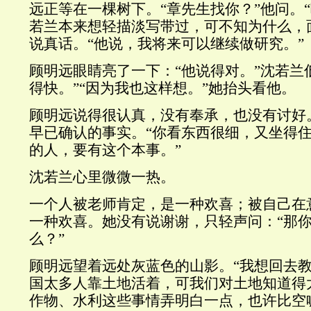
远正等在一棵树下。“章先生找你？”他问。“
若兰本来想轻描淡写带过，可不知为什么，
说真话。“他说，我将来可以继续做研究。”
顾明远眼睛亮了一下：“他说得对。”沈若兰
得快。”“因为我也这样想。”她抬头看他。
顾明远说得很认真，没有奉承，也没有讨好
早已确认的事实。“你看东西很细，又坐得住
的人，要有这个本事。”
沈若兰心里微微一热。
一个人被老师肯定，是一种欢喜；被自己在
一种欢喜。她没有说谢谢，只轻声问：“那
么？”
顾明远望着远处灰蓝色的山影。“我想回去教
国太多人靠土地活着，可我们对土地知道得
作物、水利这些事情弄明白一点，也许比空