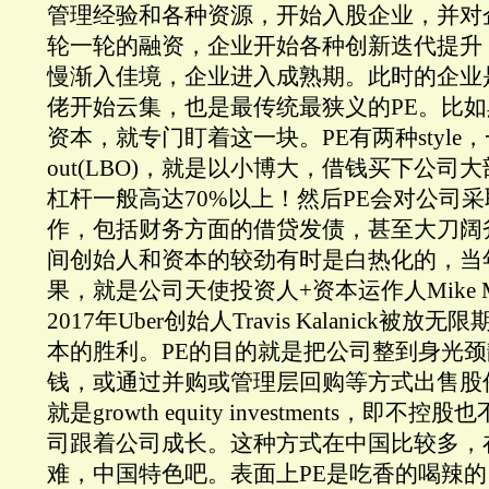
管理经验和各种资源，开始入股企业，并对企业
轮一轮的融资，企业开始各种创新迭代提升
慢渐入佳境，企业进入成熟期。此时的企业
佬开始云集，也是最传统最狭义的PE。比如
资本，就专门盯着这一块。PE有两种style，一种是l
out(LBO)，就是以小博大，借钱买下公司
杠杆一般高达70%以上！然后PE会对公司
作，包括财务方面的借贷发债，甚至大刀阔
间创始人和资本的较劲有时是白热化的，当
果，就是公司天使投资人+资本运作人Mike Ma
2017年Uber创始人Travis Kalanick被
本的胜利。PE的目的就是把公司整到身光
钱，或通过并购或管理层回购等方式出售股份获
就是growth equity investments，即
司跟着公司成长。这种方式在中国比较多，在中
难，中国特色吧。表面上PE是吃香的喝辣