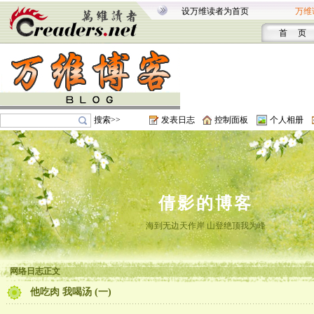
设万维读者为首页
万维
首 页
搜索>>
发表日志
控制面板
个人相册
倩影的博客
海到无边天作岸 山登绝顶我为峰
网络日志正文
他吃肉 我喝汤 (一)