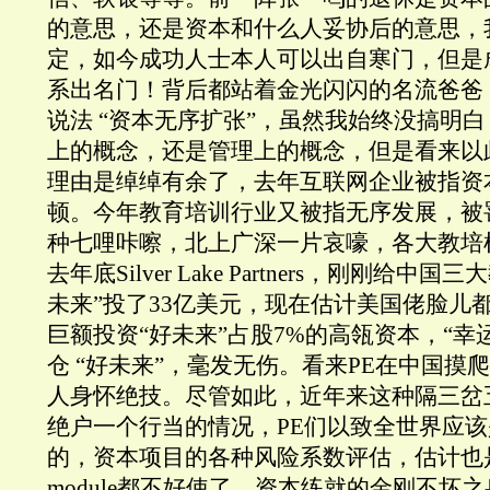
的意思，还是资本和什么人妥协后的意思，
定，如今成功人士本人可以出自寒门，但是
系出名门！背后都站着金光闪闪的名流爸爸
说法 “资本无序扩张”，虽然我始终没搞明白
上的概念，还是管理上的概念，但是看来以
理由是绰绰有余了，去年互联网企业被指资
顿。今年教育培训行业又被指无序发展，被
种七哩咔嚓，北上广深一片哀嚎，各大教培
去年底Silver Lake Partners，刚刚给
未来”投了33亿美元，现在估计美国佬脸儿
巨额投资“好未来”占股7%的高瓴资本，“幸
仓 “好未来”，毫发无伤。看来PE在中国摸
人身怀绝技。尽管如此，近年来这种隔三岔
绝户一个行当的情况，PE们以致全世界应
的，资本项目的各种风险系数评估，估计也
module都不好使了。资本练就的金刚不坏