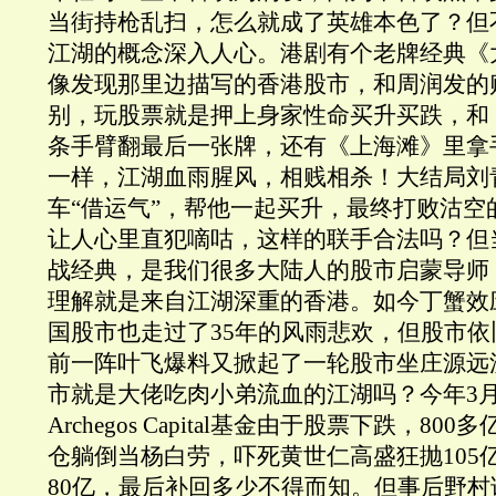
当街持枪乱扫，怎么就成了英雄本色了？但
江湖的概念深入人心。港剧有个老牌经典《
像发现那里边描写的香港股市，和周润发的
别，玩股票就是押上身家性命买升买跌，和
条手臂翻最后一张牌，还有《上海滩》里拿
一样，江湖血雨腥风，相贱相杀！大结局刘
车“借运气”，帮他一起买升，最终打败沽空的
让人心里直犯嘀咕，这样的联手合法吗？但
战经典，是我们很多大陆人的股市启蒙导师
理解就是来自江湖深重的香港。如今丁蟹效
国股市也走过了35年的风雨悲欢，但股市
前一阵叶飞爆料又掀起了一轮股市坐庄源远
市就是大佬吃肉小弟流血的江湖吗？今年3月份Bi
Archegos Capital基金由于股票下跌，8
仓躺倒当杨白劳，吓死黄世仁高盛狂抛105
80亿，最后补回多少不得而知。但事后野村