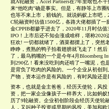
就A轮融资，Accel Partners在7年里啥
来“他吃肉”确是事实。但是，有静等上市圈
也等不来上市，赔钱的。就说蚂蚁上市吧，2
C轮融资时估值1500亿，各路大佬都插了
金CPPIB都掺乎进去了，2020年11月时估值
IPO！上市后还不知会涨成啥样，堪称202
狂欢! 一切都就绪了，酒菜都摆上了，突然
睁睁，煮熟的鸭子拍着翅膀就飞走了！然后
了，最乌鸦嘴的一个是今年4月Bloomberg Inte
到290亿！看来没吃到肉还啃了一嘴泥，也
是背负了吃肉的风险的。一个企业从初创到
产物，资本运作是有风险的，有时风险还是
资本，也就是金主爸爸，经历天使轮，风投，A
资，把一家企业像孩子一样养大，比如蚂蚁
历了9轮融资。企业初创阶段会经历天使轮
人，又叫种子投资或早期的风投，美加和欧