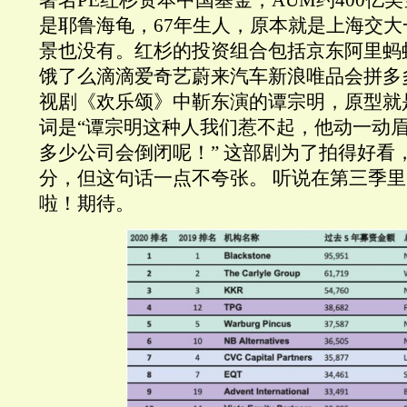
著名PE红杉资本中国基金，AUM约400亿
是耶鲁海龟，67年生人，原本就是上海交
景也没有。红杉的投资组合包括京东阿里蚂
饿了么滴滴爱奇艺蔚来汽车新浪唯品会拼多
视剧《欢乐颂》中靳东演的谭宗明，原型就
词是“谭宗明这种人我们惹不起，他动一动
多少公司会倒闭呢！” 这部剧为了拍得好看
分，但这句话一点不夸张。 听说在第三季
啦！期待。