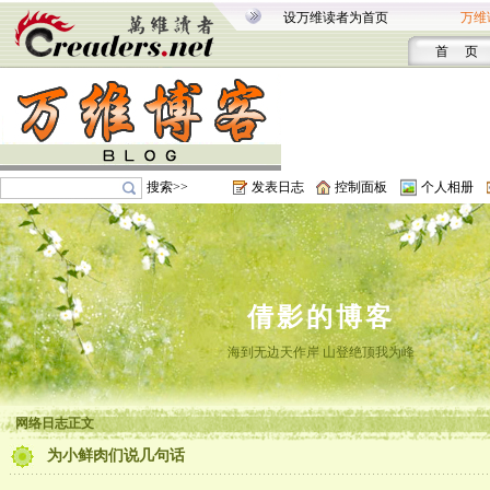
设万维读者为首页
万维
首 页
搜索>>
发表日志
控制面板
个人相册
倩影的博客
海到无边天作岸 山登绝顶我为峰
网络日志正文
为小鲜肉们说几句话