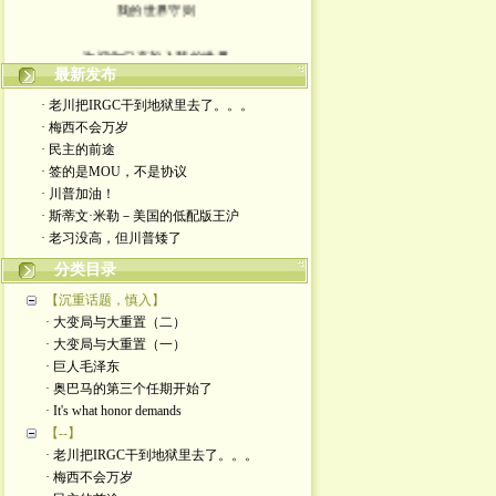
我的世界守则
欢迎你们来加入我的世界
最新发布
入场券上面有正义的光源
· 老川把IRGC干到地狱里去了。。。
· 梅西不会万岁
此生面对严厉又仁慈的一切
· 民主的前途
· 签的是MOU，不是协议
轻松一点 我们一起度过暗夜
· 川普加油！
· 斯蒂文·米勒－美国的低配版王沪
· 老习没高，但川普矮了
分类目录
【沉重话题，慎入】
· 大变局与大重置（二）
· 大变局与大重置（一）
· 巨人毛泽东
· 奥巴马的第三个任期开始了
· It's what honor demands
【--】
· 老川把IRGC干到地狱里去了。。。
· 梅西不会万岁