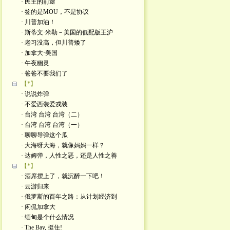
· 民主的前途
· 签的是MOU，不是协议
· 川普加油！
· 斯蒂文·米勒－美国的低配版王沪
· 老习没高，但川普矮了
· 加拿大·美国
· 午夜幽灵
· 爸爸不要我们了
【*】
· 说说炸弹
· 不爱西装爱戎装
· 台湾 台湾 台湾（二）
· 台湾 台湾 台湾（一）
· 聊聊导弹这个瓜
· 大海呀大海，就像妈妈一样？
· 达姆弹，人性之恶，还是人性之善
【*】
· 酒席摆上了，就沉醉一下吧！
· 云游归来
· 俄罗斯的百年之路：从计划经济到
· 闲侃加拿大
· 缅甸是个什么情况
· The Bay, 挺住!