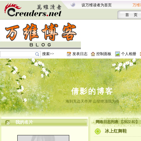
设万维读者为首页
万维
首 页
搜索>>
发表日志
控制面板
个人相册
倩影的博客
海到无边天作岸 山登绝顶我为峰
网络日志列表 【2022-02】
我的名片
冰上红舞鞋