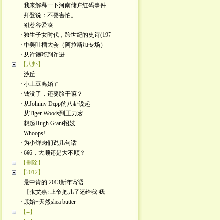
· 我来解释一下河南储户红码事件
· 拜登说：不要害怕。
· 别惹谷爱凌
· 独生子女时代，跨世纪的史诗(197
· 中美吐槽大会（阿拉斯加专场）
· 从许德珩到许进
【八卦】
· 沙丘
· 小土豆离婚了
· 钱没了，还要脸干嘛？
· 从Johnny Depp的八卦说起
· 从Tiger Woods到王力宏
· 想起Hugh Grant招妓
· Whoops!
· 为小鲜肉们说几句话
· 666，大顺还是大不顺？
【删除】
【2012】
· 最中肯的 2013新年寄语
· 【张艾嘉: 上帝把儿子还给我 我
· 原始+天然shea butter
【--】