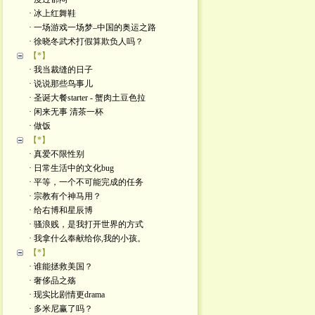
· 冰上红舞鞋
· 一场游戏一场梦–中国的奥运之路
· 徐晓冬武术打假算欺负人吗？
【*】
· 我当裁缝的日子
· 说说那些鸟事儿
· 圣诞大餐starter - 蟹肉土豆色拉
· 闲来无事 清茶一杯
· 做饭
【*】
· 真爱不限性别
· 日常生活中的文化bug
· 平等，一个不可能完成的任务
· 宗教有个神马用？
· 给右博和星辰博
· 骚浪贱，是我打开世界的方式
· 我拿什么奉献给你,我的小孩。
【*】
· 谁能拯救美国？
· 奢侈品之殇
· 现实比剧情更drama
· 多米尼赢了吗？