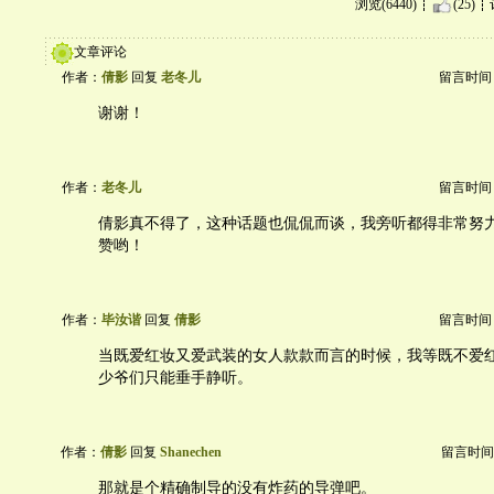
浏览(6440)
(25)
文章评论
作者：
倩影
回复
老冬儿
留言时间：20
谢谢！
作者：
老冬儿
留言时间：20
倩影真不得了，这种话题也侃侃而谈，我旁听都得非常努
赞哟！
作者：
毕汝谐
回复
倩影
留言时间：20
当既爱红妆又爱武装的女人款款而言的时候，我等既不爱
少爷们只能垂手静听。
作者：
倩影
回复
Shanechen
留言时间：20
那就是个精确制导的没有炸药的导弹吧。