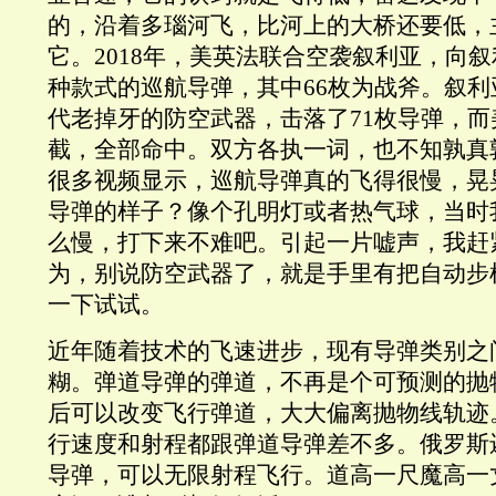
的，沿着多瑙河飞，比河上的大桥还要低，
它。2018年，美英法联合空袭叙利亚，向叙
种款式的巡航导弹，其中66枚为战斧。叙利
代老掉牙的防空武器，击落了71枚导弹，
截，全部命中。双方各执一词，也不知孰真
很多视频显示，巡航导弹真的飞得很慢，晃
导弹的样子？像个孔明灯或者热气球，当时
么慢，打下来不难吧。引起一片嘘声，我赶
为，别说防空武器了，就是手里有把自动步
一下试试。
近年随着技术的飞速进步，现有导弹类别之
糊。弹道导弹的弹道，不再是个可预测的抛
后可以改变飞行弹道，大大偏离抛物线轨迹
行速度和射程都跟弹道导弹差不多。俄罗斯
导弹，可以无限射程飞行。道高一尺魔高一