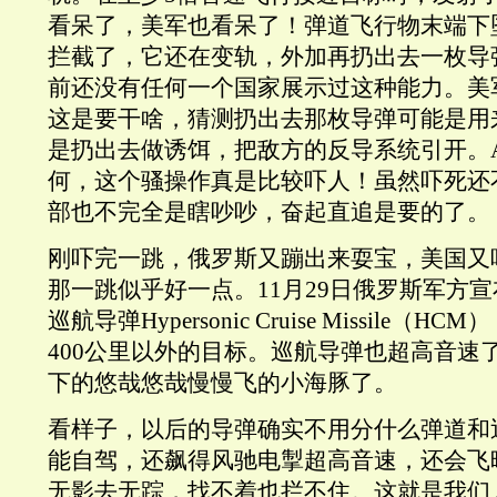
看呆了，美军也看呆了！弹道飞行物末端下
拦截了，它还在变轨，外加再扔出去一枚导
前还没有任何一个国家展示过这种能力。美
这是要干啥，猜测扔出去那枚导弹可能是用
是扔出去做诱饵，把敌方的反导系统引开。An
何，这个骚操作真是比较吓人！虽然吓死还
部也不完全是瞎吵吵，奋起直追是要的了。
刚吓完一跳，俄罗斯又蹦出来耍宝，美国又
那一跳似乎好一点。11月29日俄罗斯军方
巡航导弹Hypersonic Cruise Missile（
400公里以外的目标。巡航导弹也超高音速
下的悠哉悠哉慢慢飞的小海豚了。
看样子，以后的导弹确实不用分什么弹道和
能自驾，还飙得风驰电掣超高音速，还会飞
无影去无踪，找不着也拦不住。这就是我们