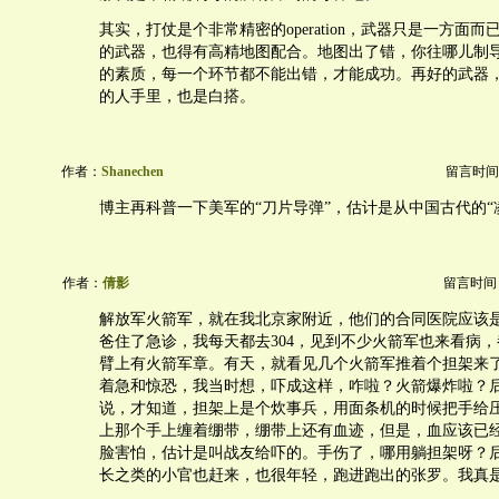
其实，打仗是个非常精密的operation，武器只是一方面
的武器，也得有高精地图配合。地图出了错，你往哪儿制
的素质，每一个环节都不能出错，才能成功。再好的武器
的人手里，也是白搭。
作者：
Shanechen
留言时间：20
博主再科普一下美军的“刀片导弹”，估计是从中国古代的“
作者：
倩影
留言时间：20
解放军火箭军，就在我北京家附近，他们的合同医院应该是
爸住了急诊，我每天都去304，见到不少火箭军也来看病
臂上有火箭军章。有天，就看见几个火箭军推着个担架来
着急和惊恐，我当时想，吓成这样，咋啦？火箭爆炸啦？
说，才知道，担架上是个炊事兵，用面条机的时候把手给
上那个手上缠着绷带，绷带上还有血迹，但是，血应该已
脸害怕，估计是叫战友给吓的。手伤了，哪用躺担架呀？
长之类的小官也赶来，也很年轻，跑进跑出的张罗。我真