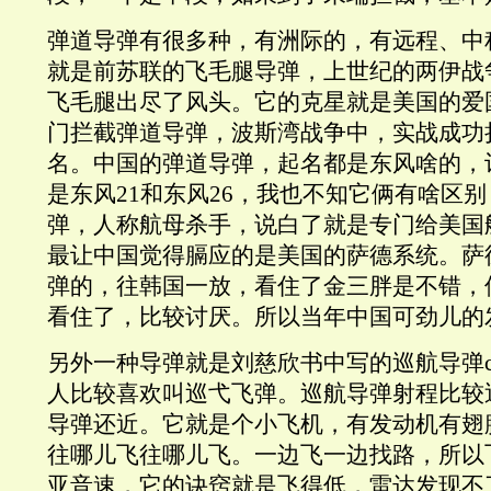
弹道导弹有很多种，有洲际的，有远程、中
就是前苏联的飞毛腿导弹，上世纪的两伊战
飞毛腿出尽了风头。它的克星就是美国的爱
门拦截弹道导弹，波斯湾战争中，实战成功
名。中国的弹道导弹，起名都是东风啥的，
是东风21和东风26，我也不知它俩有啥区
弹，人称航母杀手，说白了就是专门给美国
最让中国觉得膈应的是美国的萨德系统。萨
弹的，往韩国一放，看住了金三胖是不错，
看住了，比较讨厌。所以当年中国可劲儿的
另外一种导弹就是刘慈欣书中写的巡航导弹cruise
人比较喜欢叫巡弋飞弹。巡航导弹射程比较
导弹还近。它就是个小飞机，有发动机有翅
往哪儿飞往哪儿飞。一边飞一边找路，所以
亚音速，它的诀窍就是飞得低，雷达发现不