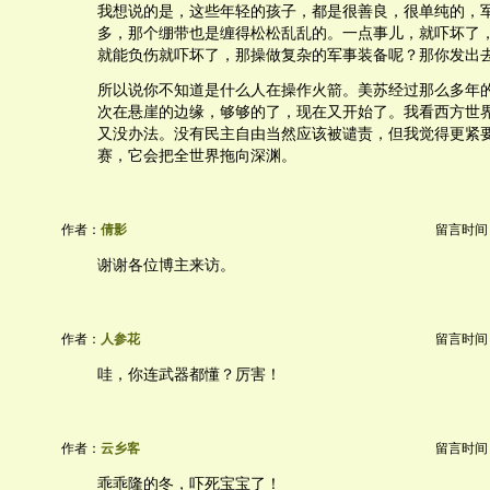
我想说的是，这些年轻的孩子，都是很善良，很单纯的，
多，那个绷带也是缠得松松乱乱的。一点事儿，就吓坏了
就能负伤就吓坏了，那操做复杂的军事装备呢？那你发出
所以说你不知道是什么人在操作火箭。美苏经过那么多年
次在悬崖的边缘，够够的了，现在又开始了。我看西方世
又没办法。没有民主自由当然应该被谴责，但我觉得更紧
赛，它会把全世界拖向深渊。
作者：
倩影
留言时间：20
谢谢各位博主来访。
作者：
人参花
留言时间：20
哇，你连武器都懂？厉害！
作者：
云乡客
留言时间：20
乖乖隆的冬，吓死宝宝了！