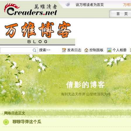
设万维读者为首页
万维
首 页
搜索>>
发表日志
控制面板
个人相册
倩影的博客
海到无边天作岸 山登绝顶我为峰
网络日志正文
聊聊导弹这个瓜