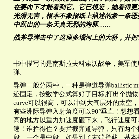
在要向下才能看到它。它已很近，她看得更
光滑无害，根本不象报纸上描述的象一条恶
中跃出的一条天真无邪的海豚……
战斧导弹击中了这座多瑙河上的大桥，并把
书中描写的是南斯拉夫科索沃战争，美军使
弹。
导弹一般分两种，一种是弹道导弹ballistic m
迹固定，按数学公式算好了目标,打出个抛物
curve可以很高，可以冲到大气层外的太空
有些洲际导弹入射角度可以90°垂直！想想
高的地方以重力加速度砸下来，飞行速度可
速！谁拦得住？要拦截弹道导弹，只有两个
段，一个是中段，如果到了末端拦截，基本