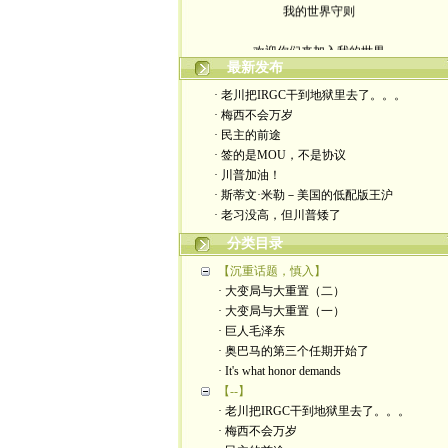
我的世界守则
欢迎你们来加入我的世界
最新发布
入场券上面有正义的光源
· 老川把IRGC干到地狱里去了。。。
· 梅西不会万岁
此生面对严厉又仁慈的一切
· 民主的前途
· 签的是MOU，不是协议
轻松一点 我们一起度过暗夜
· 川普加油！
· 斯蒂文·米勒－美国的低配版王沪
· 老习没高，但川普矮了
分类目录
【沉重话题，慎入】
· 大变局与大重置（二）
· 大变局与大重置（一）
· 巨人毛泽东
· 奥巴马的第三个任期开始了
· It's what honor demands
【--】
· 老川把IRGC干到地狱里去了。。。
· 梅西不会万岁