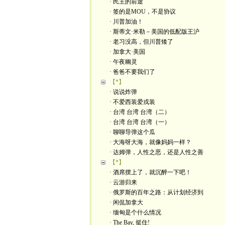
· 民主的前途
· 签的是MOU，不是协议
· 川普加油！
· 斯蒂文·米勒－美国的低配版王沪
· 老习没高，但川普矮了
· 加拿大·美国
· 午夜幽灵
· 爸爸不要我们了
【*】
· 说说炸弹
· 不爱西装爱戎装
· 台湾 台湾 台湾（二）
· 台湾 台湾 台湾（一）
· 聊聊导弹这个瓜
· 大海呀大海，就像妈妈一样？
· 达姆弹，人性之恶，还是人性之善
【*】
· 酒席摆上了，就沉醉一下吧！
· 云游归来
· 俄罗斯的百年之路：从计划经济到
· 闲侃加拿大
· 缅甸是个什么情况
· The Bay, 挺住!