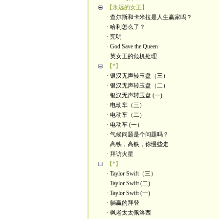
【永远的女王】
· 查尔斯和卡米拉是人生赢家吗？
· 哈利怎么了？
· 宪明
· God Save the Queen
· 英女王的危机处理
【*】
· 银汉无声转玉盘（三）
· 银汉无声转玉盘（二）
· 银汉无声转玉盘 (一)
· 电动车（三）
· 电动车（二）
· 电动车 (一）
· 气候问题是个问题吗？
· 高铁，高铁，你慢些走
· 拜访火星
【*】
· Taylor Swift（三）
· Taylor Swift (二)
· Taylor Swift (一)
· 躺赢的拜登
· 飒老太太佩洛西