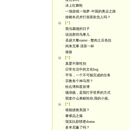
· 冰上红舞鞋
· 一场游戏一场梦–中国的奥运之路
· 徐晓冬武术打假算欺负人吗？
【*】
· 我当裁缝的日子
· 说说那些鸟事儿
· 圣诞大餐starter - 蟹肉土豆色拉
· 闲来无事 清茶一杯
· 做饭
【*】
· 真爱不限性别
· 日常生活中的文化bug
· 平等，一个不可能完成的任务
· 宗教有个神马用？
· 给右博和星辰博
· 骚浪贱，是我打开世界的方式
· 我拿什么奉献给你,我的小孩。
【*】
· 谁能拯救美国？
· 奢侈品之殇
· 现实比剧情更drama
· 多米尼赢了吗？