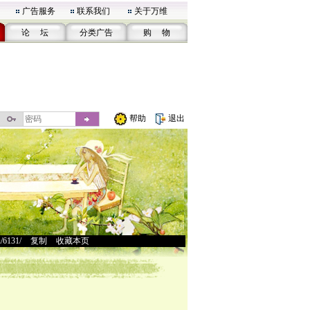
广告服务
联系我们
关于万维
论 坛
分类广告
购 物
帮助
退出
u/6131/
>
复制
>
收藏本页