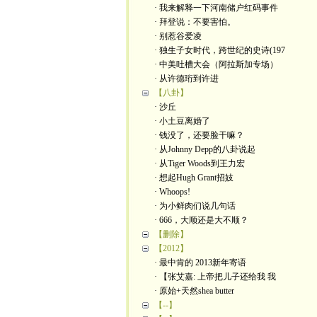
· 我来解释一下河南储户红码事件
· 拜登说：不要害怕。
· 别惹谷爱凌
· 独生子女时代，跨世纪的史诗(197
· 中美吐槽大会（阿拉斯加专场）
· 从许德珩到许进
【八卦】
· 沙丘
· 小土豆离婚了
· 钱没了，还要脸干嘛？
· 从Johnny Depp的八卦说起
· 从Tiger Woods到王力宏
· 想起Hugh Grant招妓
· Whoops!
· 为小鲜肉们说几句话
· 666，大顺还是大不顺？
【删除】
【2012】
· 最中肯的 2013新年寄语
· 【张艾嘉: 上帝把儿子还给我 我
· 原始+天然shea butter
【--】