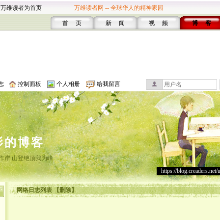
设万维读者为首页
万维读者网 -- 全球华人的精神家园
首 页
新 闻
视 频
博 客
志
控制面板
个人相册
给我留言
影的博客
作岸 山登绝顶我为峰
https://blog.creaders.net/
网络日志列表 【删除】