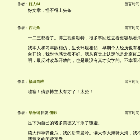
作者：
好人64
留言时间：20
好文章，怪不得上头条
作者：
西北角
留言时间：20
一二三都看了。博主视角独特，很多事回过去看更容易看
我本人和习年龄相仿，生长环境相仿，早期个人经历也有
台开始，我对他感觉很不好。我从直觉上认定他是北京红
明，最反对改革开放的，也是最没有真才实学的。不幸看
作者：
福田自耕
留言时间：20
哇塞！倩影博主太有才了！太赞！
作者：
毕汝谐
回复
倩影
留言时间：20
足下为自己的诸多美德又平添了谦虚。
读大作导弹像瓜，我的后背发冷。读大作大海呀大海，我
我带来的阅读享受。