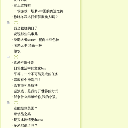
· 冰上红舞鞋
· 一场游戏一场梦–中国的奥运之路
· 徐晓冬武术打假算欺负人吗？
【*】
· 我当裁缝的日子
· 说说那些鸟事儿
· 圣诞大餐starter - 蟹肉土豆色拉
· 闲来无事 清茶一杯
· 做饭
【*】
· 真爱不限性别
· 日常生活中的文化bug
· 平等，一个不可能完成的任务
· 宗教有个神马用？
· 给右博和星辰博
· 骚浪贱，是我打开世界的方式
· 我拿什么奉献给你,我的小孩。
【*】
· 谁能拯救美国？
· 奢侈品之殇
· 现实比剧情更drama
· 多米尼赢了吗？