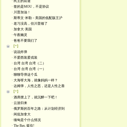
· 民主的前途
· 签的是MOU，不是协议
· 川普加油！
· 斯蒂文·米勒－美国的低配版王沪
· 老习没高，但川普矮了
· 加拿大·美国
· 午夜幽灵
· 爸爸不要我们了
【*】
· 说说炸弹
· 不爱西装爱戎装
· 台湾 台湾 台湾（二）
· 台湾 台湾 台湾（一）
· 聊聊导弹这个瓜
· 大海呀大海，就像妈妈一样？
· 达姆弹，人性之恶，还是人性之善
【*】
· 酒席摆上了，就沉醉一下吧！
· 云游归来
· 俄罗斯的百年之路：从计划经济到
· 闲侃加拿大
· 缅甸是个什么情况
· The Bay, 挺住!