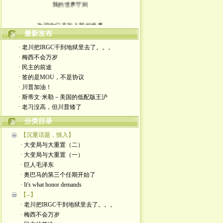
我的世界守则
欢迎你们来加入我的世界
最新发布
入场券上面有正义的光源
· 老川把IRGC干到地狱里去了。。。
· 梅西不会万岁
此生面对严厉又仁慈的一切
· 民主的前途
· 签的是MOU，不是协议
轻松一点 我们一起度过暗夜
· 川普加油！
· 斯蒂文·米勒－美国的低配版王沪
· 老习没高，但川普矮了
分类目录
【沉重话题，慎入】
· 大变局与大重置（二）
· 大变局与大重置（一）
· 巨人毛泽东
· 奥巴马的第三个任期开始了
· It's what honor demands
【--】
· 老川把IRGC干到地狱里去了。。。
· 梅西不会万岁