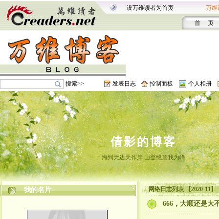
设万维读者为首页
万维
首 页
搜索>>
发表日志
控制面板
个人相册
倩影的博客
海到无边天作岸 山登绝顶我为峰
网络日志列表 【2020-11】
我的名片
666，大顺还是大