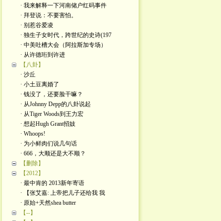
· 我来解释一下河南储户红码事件
· 拜登说：不要害怕。
· 别惹谷爱凌
· 独生子女时代，跨世纪的史诗(197
· 中美吐槽大会（阿拉斯加专场）
· 从许德珩到许进
【八卦】
· 沙丘
· 小土豆离婚了
· 钱没了，还要脸干嘛？
· 从Johnny Depp的八卦说起
· 从Tiger Woods到王力宏
· 想起Hugh Grant招妓
· Whoops!
· 为小鲜肉们说几句话
· 666，大顺还是大不顺？
【删除】
【2012】
· 最中肯的 2013新年寄语
· 【张艾嘉: 上帝把儿子还给我 我
· 原始+天然shea butter
【--】