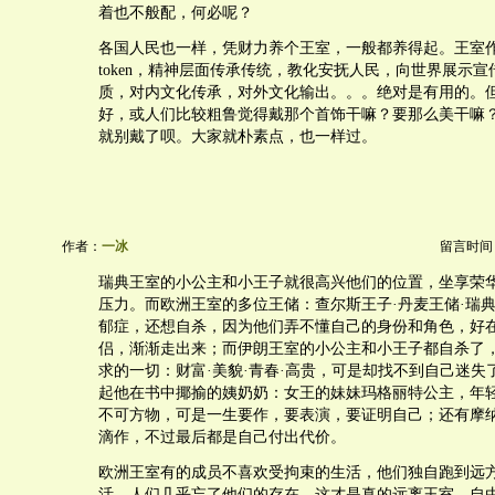
着也不般配，何必呢？
各国人民也一样，凭财力养个王室，一般都养得起。王室
token，精神层面传承传统，教化安抚人民，向世界展示
质，对内文化传承，对外文化输出。。。绝对是有用的。
好，或人们比较粗鲁觉得戴那个首饰干嘛？要那么美干嘛
就别戴了呗。大家就朴素点，也一样过。
作者：
一冰
留言时间：20
瑞典王室的小公主和小王子就很高兴他们的位置，坐享荣
压力。而欧洲王室的多位王储：查尔斯王子·丹麦王储·瑞
郁症，还想自杀，因为他们弄不懂自己的身份和角色，好
侣，渐渐走出来；而伊朗王室的小公主和小王子都自杀了
求的一切：财富·美貌·青春·高贵，可是却找不到自己迷失
起他在书中揶揄的姨奶奶：女王的妹妹玛格丽特公主，年
不可方物，可是一生要作，要表演，要证明自己；还有摩
滴作，不过最后都是自己付出代价。
欧洲王室有的成员不喜欢受拘束的生活，他们独自跑到远
活，人们几乎忘了他们的存在，这才是真的远离王室，自