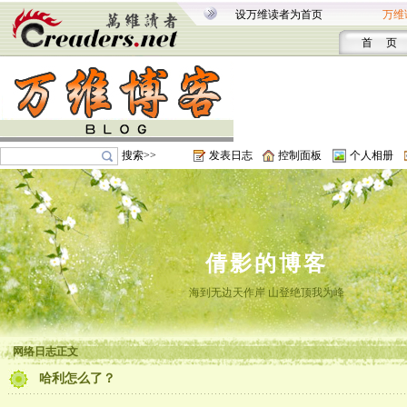
设万维读者为首页
万维
首 页
搜索>>
发表日志
控制面板
个人相册
倩影的博客
海到无边天作岸 山登绝顶我为峰
网络日志正文
哈利怎么了？