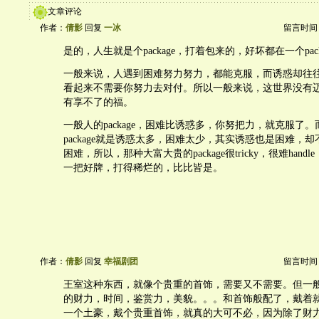
文章评论
作者：
倩影
回复
一冰
留言时间：20
是的，人生就是个package，打着包来的，好坏都在一个pack
一般来说，人遇到困难努力努力，都能克服，而诱惑却往
看起来不需要你努力去对付。所以一般来说，这世界没有
有享不了的福。
一般人的package，困难比诱惑多，你努把力，就克服了
package就是诱惑太多，困难太少，其实诱惑也是困难，
困难，所以，那种大富大贵的package很tricky，很难han
一把好牌，打得稀烂的，比比皆是。
作者：
倩影
回复
幸福剧团
留言时间：20
王室这种东西，就像个贵重的首饰，需要又不需要。但一
的财力，时间，鉴赏力，美貌。。。和首饰般配了，戴着
一个土豪，戴个贵重首饰，就真的大可不必，因为除了财