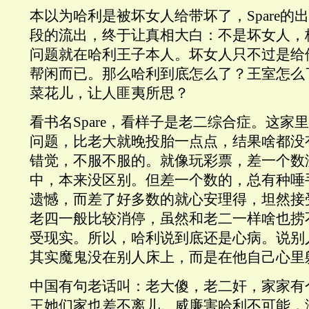
本以为哈利是被坏女人给带坏了，Spare的
段的流出，终于让真相大白：不是坏女人，
问题就在哈利王子本人。坏女人只不过是给
帮闲而已。那么哈利到底怎么了？王室怎么
菜花儿，让人匪夷所思？
看书名Spare，看样子是老二综合症。这家
问题，比老大就晚投胎一点点，结果啥都没
错觉，不服不服的。就像玩彩票，差一个数
中，本来没区别。但差一个数的，总有种唾
遗憾，而差了好多数的就心安理得，坦然接
老四一般比较消停，虽然和老二一样啥也捞
受现实。所以，哈利说到底还是心病。说别
其实魔鬼没在别人床上，而是在他自己心里
中国有句老话叫：老大傻，老二奸，家家有
王她们家也差不离儿。威廉害哈利不可能，