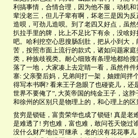
利搞事情，合情合理，因为他不服，动机和
辈没老三，但儿子辈有啊，坏老三是因为反
造呗，可劲儿造呗。到了老四又好点，虽然
扒拉手里的牌，比上不足比下有余，没啥好
吧。哈利挖空心思搜肠刮肚，把从小到大，
苦，按照市面上流行的款式，诸如问题家庭
类，种族歧视类。耐心细致有条理地都给搜
落了一地，大家凑上去定睛一看，虽然件件
寨: 父亲娶后妈，兄弟间打一架，妯娌间拌
得写本书啊? 看来王子急眼了也碰瓷儿，还
世界不要俺了”, 大英帝国的纯金王子，这
和徐州的区别只是物理上的，和心理上的区
贫穷是锁链，富贵荣华也成了锁链! 真是老难
是难透了! 穷也难，富也难，敢问苍天饶过
没什么财产地位可继承，老的没有花花事儿