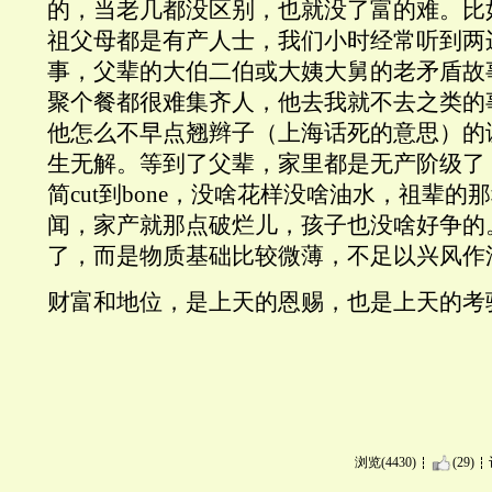
的，当老几都没区别，也就没了富的难。比
祖父母都是有产人士，我们小时经常听到两
事，父辈的大伯二伯或大姨大舅的老矛盾故
聚个餐都很难集齐人，他去我就不去之类的
他怎么不早点翘辫子（上海话死的意思）的
生无解。等到了父辈，家里都是无产阶级了
简cut到bone，没啥花样没啥油水，祖辈
闻，家产就那点破烂儿，孩子也没啥好争的
了，而是物质基础比较微薄，不足以兴风作
财富和地位，是上天的恩赐，也是上天的考
浏览(4430)
(29)