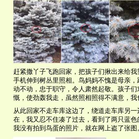
赶紧撒丫子飞跑回家，把孩子们揪出来给我
手机伸到树丛里照相。鸟妈妈不愧是母亲，
动不动，忠于职守，令人肃然起敬。孩子们
慨，使劲轰我走，虽然照相照得不满意，我
从此回家不走车库这边了，绕道走车库另一
在，我又忍不住凑了过去，看到了两只蓝色
我没有拍到鸟蛋的照片，就在网上盗了张图