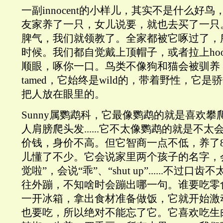
一副innocent的小样儿，其实不是什么好
友家养了一只，女儿说要，就也去买了一只
脾气，我们就领教了。全家都被它啄过了，
时候。我们都自觉戴上顶帽子，或者拉上ho
顺眼，啄你一口。鸟类不像狗和猫会被驯养
tamed，它始终是wild的，带着野性，它是骄
把人放在眼里的。
Sunny属鹦鹉科，它最像鹦鹉的就是喜欢
人肩膀爬头发......它不太像鹦鹉的就是不
价钱，身价不高。但它智商一点不低，养了
儿懂了不少。它会说家里两个孩子的名字，会
觉啦”，会说“乖”、“shut up”......不过
往外蹦，不知啥时会蹦出哪一句。谁要吃零
一开冰箱，拿出食材准备做饭，它就开始激
也要吃，所以绝对不能忘了它。它喜欢吃生