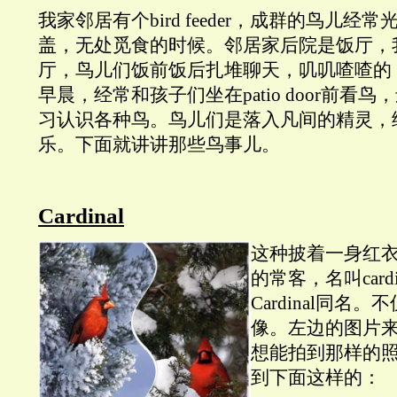
我家邻居有个bird feeder，成群的鸟儿
盖，无处觅食的时候。邻居家后院是饭厅，
厅，鸟儿们饭前饭后扎堆聊天，叽叽喳喳的
早晨，经常和孩子们坐在patio door前看
习认识各种鸟。鸟儿们是落入凡间的精灵，
乐。下面就讲讲那些鸟事儿。
Cardinal
这种披着一身红衣的鸟，
的常客，名叫card
Cardinal同名
像。左边的图片
想能拍到那样的
到下面这样的：