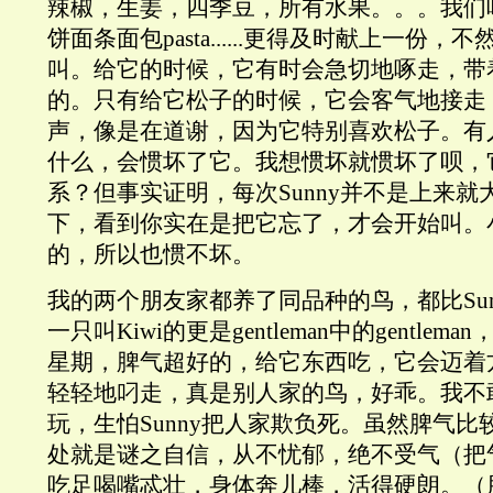
辣椒，生姜，四季豆，所有水果。。。我们
饼面条面包pasta......更得及时献上一份
叫。给它的时候，它有时会急切地啄走，带
的。只有给它松子的时候，它会客气地接走
声，像是在道谢，因为它特别喜欢松子。有
什么，会惯坏了它。我想惯坏就惯坏了呗，
系？但事实证明，每次Sunny并不是上来
下，看到你实在是把它忘了，才会开始叫。
的，所以也惯不坏。
我的两个朋友家都养了同品种的鸟，都比Sunny 
一只叫Kiwi的更是gentleman中的gentle
星期，脾气超好的，给它东西吃，它会迈着
轻轻地叼走，真是别人家的鸟，好乖。我不
玩，生怕Sunny把人家欺负死。虽然脾气比较
处就是谜之自信，从不忧郁，绝不受气（把
吃足喝嘴忒壮，身体奔儿棒，活得硬朗。（