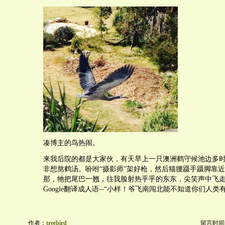
凑博主的鸟热闹。
来我后院的都是大家伙，有天早上一只澳洲鹤守候池边多
非想熬鹤汤。吩咐“摄影师”架好枪，然后猫腰蹑手蹑脚靠
那，牠把尾巴一翘，往我脸射热乎乎的东东，尖笑声中飞
Google翻译成人语--“小样！爷飞南闯北能不知道你们人类
作者：
treebird
留言时间：20