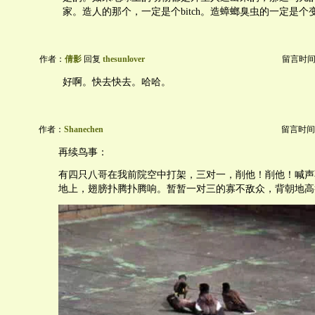
家。造人的那个，一定是个bitch。造蟑螂臭虫的一定是
作者：
倩影
回复
thesunlover
留言时间：20
好啊。快去快去。哈哈。
作者：
Shanechen
留言时间：20
再续鸟事：
有四只八哥在我前院空中打架，三对一，削他！削他！喊声
地上，翅膀扑腾扑腾响。暂暂一对三的寡不敌众，背朝地高