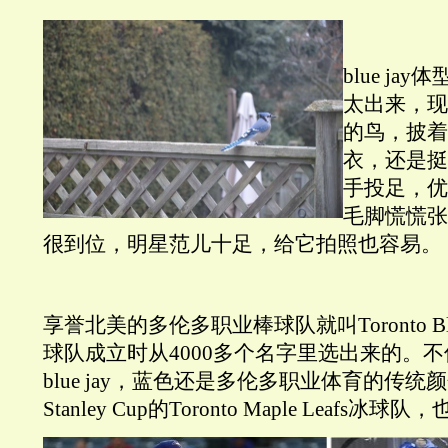
blue j
太出来，现
的鸟，披着
衣，还是挺震
手投足，优
毛脚慌慌张
很到位，明星范儿十足，给它拍照也容易。
享誉北美的多伦多职业棒球队就叫Toronto Blue
球队成立时从4000多个名字里选出来的。
blue jay，蓝色还是多伦多职业体育的传统
Stanley Cup的Toronto Maple Leafs冰