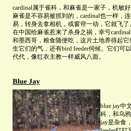
cardinal属于雀科，和麻雀是一家子，机
麻雀是不容易被抓到的，cardinal也一样
易，转身去拿相机，或窗帘一动，它就飞了
在中国给麻雀惹来了杀身之祸，幸亏cardin
和墨西哥，粮食随便吃，这片土地养得起它
生它们的气，还有bird feeder伺候。它
代代，像红衣主教一样威风八面。
Blue Jay
blue j
科，和乌鸦
jay是杂食
feeder