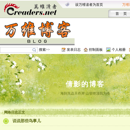
设万维读者为首页
万维
首 页
搜索>>
发表日志
控制面板
个人相册
倩影的博客
海到无边天作岸 山登绝顶我为峰
网络日志正文
说说那些鸟事儿