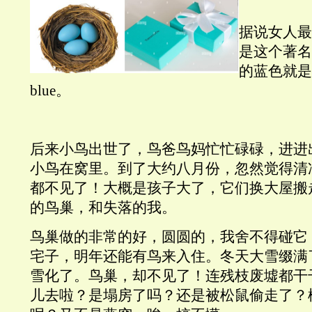
据说女人最
是这个著名
的蓝色就是lig
blue。
后来小鸟出世了，鸟爸鸟妈忙忙碌碌，进进
小鸟在窝里。到了大约八月份，忽然觉得清
都不见了！大概是孩子大了，它们换大屋搬
的鸟巢，和失落的我。
鸟巢做的非常的好，圆圆的，我舍不得碰它
宅子，明年还能有鸟来入住。冬天大雪缀满
雪化了。鸟巢，却不见了！连残枝废墟都干
儿去啦？是塌房了吗？还是被松鼠偷走了？