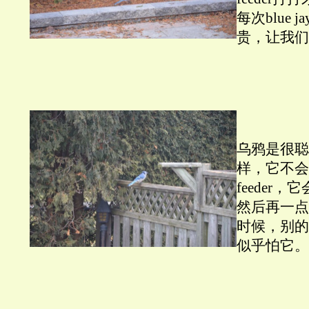
每次blue
贵，让我们
乌鸦是很聪明
样，它不会一
feeder
然后再一点
时候，别的
似乎怕它。