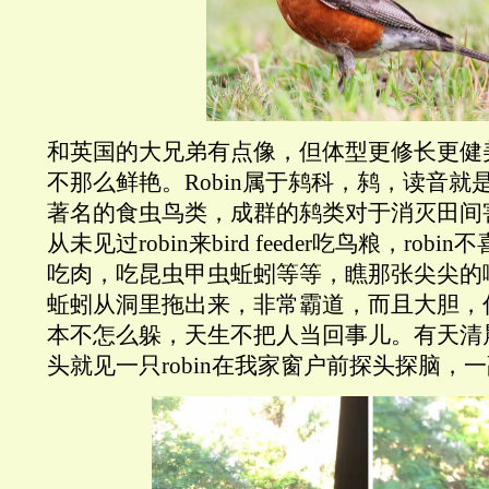
和英国的大兄弟有点像，但体型更修长更健
不那么鲜艳。Robin属于鸫科，鸫，读音就
著名的食虫鸟类，成群的鸫类对于消灭田间
从未见过robin来bird feeder吃鸟粮，ro
吃肉，吃昆虫甲虫蚯蚓等等，瞧那张尖尖的
蚯蚓从洞里拖出来，非常霸道，而且大胆，
本不怎么躲，天生不把人当回事儿。有天清
头就见一只robin在我家窗户前探头探脑，一副