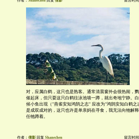
作者：
Shanechen
回复
倩影
留言时间：20
对，应属白鹤，这只也是熟客。通常清晨窗外会很热闹，鹦
催起床，但只耍这只白鹤往泳池墙一蹲，就出奇地宁静。白
候小鱼出现（“燕雀安知鸿鹄之志“ 应改为“鸿鹄安知白鹤之
是成双成对的，这只也许是单亲妈在寻食，我无法向牠解释
任牠蹲着。
作者：
倩影
回复
Shanechen
留言时间：20