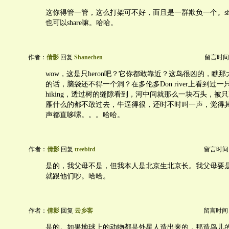
这你得管一管，这么打架可不好，而且是一群欺负一个。sh
也可以share嘛。哈哈。
作者：
倩影
回复
Shanechen
留言时间：20
wow，这是只heron吧？它你都敢靠近？这鸟很凶的，瞧
的话，脑袋还不得一个洞？在多伦多Don river上看到过
hiking，透过树的缝隙看到，河中间就那么一块石头，被只h
雁什么的都不敢过去，牛逼得很，还时不时叫一声，觉得
声都直哆嗦。。。哈哈。
作者：
倩影
回复
treebird
留言时间：20
是的，我父母不是，但我本人是北京生北京长。我父母要
就跟他们吵。哈哈。
作者：
倩影
回复
云乡客
留言时间：20
是的。如果地球上的动物都是外星人造出来的，那造鸟儿