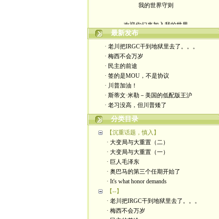
我的世界守则
欢迎你们来加入我的世界
最新发布
入场券上面有正义的光源
· 老川把IRGC干到地狱里去了。。。
· 梅西不会万岁
此生面对严厉又仁慈的一切
· 民主的前途
· 签的是MOU，不是协议
轻松一点 我们一起度过暗夜
· 川普加油！
· 斯蒂文·米勒－美国的低配版王沪
· 老习没高，但川普矮了
分类目录
【沉重话题，慎入】
· 大变局与大重置（二）
· 大变局与大重置（一）
· 巨人毛泽东
· 奥巴马的第三个任期开始了
· It's what honor demands
【--】
· 老川把IRGC干到地狱里去了。。。
· 梅西不会万岁