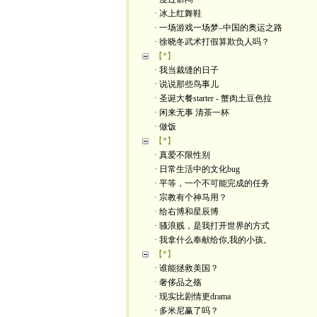
· 冰上红舞鞋
· 一场游戏一场梦–中国的奥运之路
· 徐晓冬武术打假算欺负人吗？
【*】
· 我当裁缝的日子
· 说说那些鸟事儿
· 圣诞大餐starter - 蟹肉土豆色拉
· 闲来无事 清茶一杯
· 做饭
【*】
· 真爱不限性别
· 日常生活中的文化bug
· 平等，一个不可能完成的任务
· 宗教有个神马用？
· 给右博和星辰博
· 骚浪贱，是我打开世界的方式
· 我拿什么奉献给你,我的小孩。
【*】
· 谁能拯救美国？
· 奢侈品之殇
· 现实比剧情更drama
· 多米尼赢了吗？