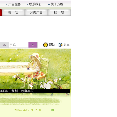
广告服务
联系我们
关于万维
论 坛
分类广告
购 物
帮助
退出
u/6131/
>
复制
>
收藏本页
2024-04-15 09:02:38