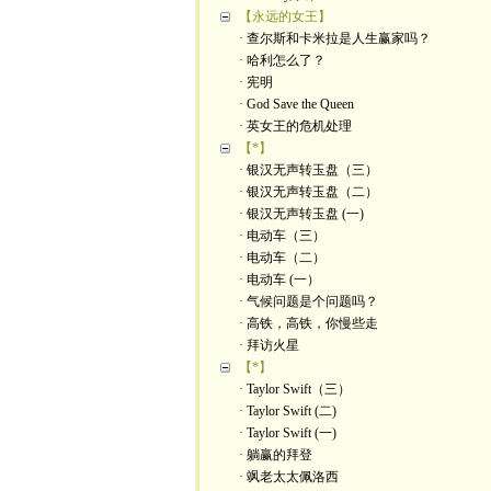
【永远的女王】
· 查尔斯和卡米拉是人生赢家吗？
· 哈利怎么了？
· 宪明
· God Save the Queen
· 英女王的危机处理
【*】
· 银汉无声转玉盘（三）
· 银汉无声转玉盘（二）
· 银汉无声转玉盘 (一)
· 电动车（三）
· 电动车（二）
· 电动车 (一）
· 气候问题是个问题吗？
· 高铁，高铁，你慢些走
· 拜访火星
【*】
· Taylor Swift（三）
· Taylor Swift (二)
· Taylor Swift (一)
· 躺赢的拜登
· 飒老太太佩洛西