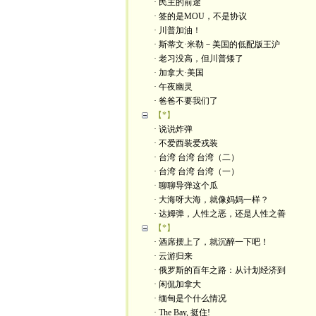
· 民主的前途
· 签的是MOU，不是协议
· 川普加油！
· 斯蒂文·米勒－美国的低配版王沪
· 老习没高，但川普矮了
· 加拿大·美国
· 午夜幽灵
· 爸爸不要我们了
【*】
· 说说炸弹
· 不爱西装爱戎装
· 台湾 台湾 台湾（二）
· 台湾 台湾 台湾（一）
· 聊聊导弹这个瓜
· 大海呀大海，就像妈妈一样？
· 达姆弹，人性之恶，还是人性之善
【*】
· 酒席摆上了，就沉醉一下吧！
· 云游归来
· 俄罗斯的百年之路：从计划经济到
· 闲侃加拿大
· 缅甸是个什么情况
· The Bay, 挺住!