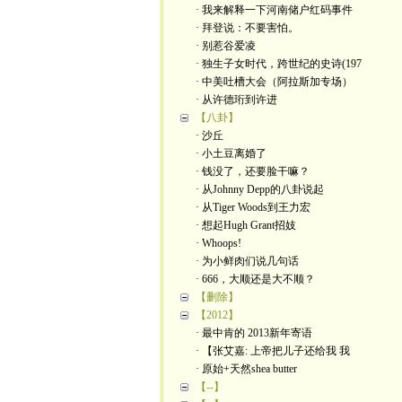
· 我来解释一下河南储户红码事件
· 拜登说：不要害怕。
· 别惹谷爱凌
· 独生子女时代，跨世纪的史诗(197
· 中美吐槽大会（阿拉斯加专场）
· 从许德珩到许进
【八卦】
· 沙丘
· 小土豆离婚了
· 钱没了，还要脸干嘛？
· 从Johnny Depp的八卦说起
· 从Tiger Woods到王力宏
· 想起Hugh Grant招妓
· Whoops!
· 为小鲜肉们说几句话
· 666，大顺还是大不顺？
【删除】
【2012】
· 最中肯的 2013新年寄语
· 【张艾嘉: 上帝把儿子还给我 我
· 原始+天然shea butter
【--】