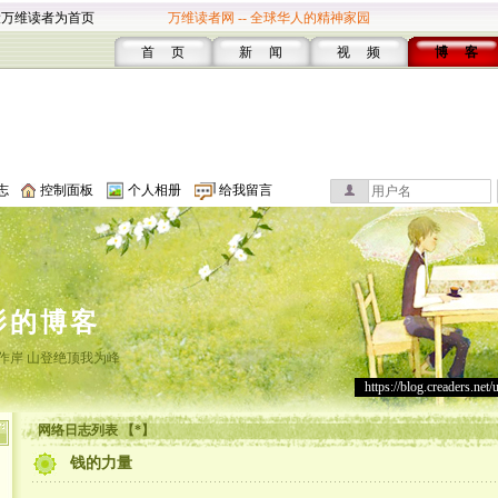
设万维读者为首页
万维读者网 -- 全球华人的精神家园
首 页
新 闻
视 频
博 客
志
控制面板
个人相册
给我留言
影的博客
作岸 山登绝顶我为峰
https://blog.creaders.net/
网络日志列表 【*】
钱的力量