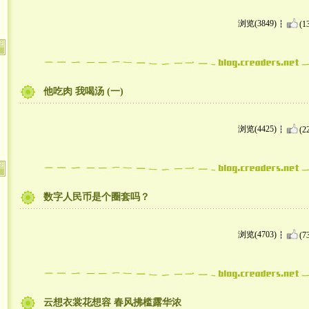
浏览(3849)
(1
他吃肉 我喝汤 (一)
浏览(4425)
(2
数字人民币是个圈套吗？
浏览(4703)
(7
云想衣裳花想容 春风拂槛露华浓