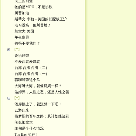
· 民主的前途
· 签的是MOU，不是协议
· 川普加油！
· 斯蒂文·米勒－美国的低配版王沪
· 老习没高，但川普矮了
· 加拿大·美国
· 午夜幽灵
· 爸爸不要我们了
【*】
· 说说炸弹
· 不爱西装爱戎装
· 台湾 台湾 台湾（二）
· 台湾 台湾 台湾（一）
· 聊聊导弹这个瓜
· 大海呀大海，就像妈妈一样？
· 达姆弹，人性之恶，还是人性之善
【*】
· 酒席摆上了，就沉醉一下吧！
· 云游归来
· 俄罗斯的百年之路：从计划经济到
· 闲侃加拿大
· 缅甸是个什么情况
· The Bay, 挺住!