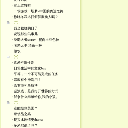
· 冰上红舞鞋
· 一场游戏一场梦–中国的奥运之路
· 徐晓冬武术打假算欺负人吗？
【*】
· 我当裁缝的日子
· 说说那些鸟事儿
· 圣诞大餐starter - 蟹肉土豆色拉
· 闲来无事 清茶一杯
· 做饭
【*】
· 真爱不限性别
· 日常生活中的文化bug
· 平等，一个不可能完成的任务
· 宗教有个神马用？
· 给右博和星辰博
· 骚浪贱，是我打开世界的方式
· 我拿什么奉献给你,我的小孩。
【*】
· 谁能拯救美国？
· 奢侈品之殇
· 现实比剧情更drama
· 多米尼赢了吗？