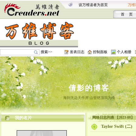
设万维读者为首页
万维
首 页
搜索>>
发表日志
控制面板
个人相册
倩影的博客
海到无边天作岸 山登绝顶我为峰
网络日志列表 【2023-08】
我的名片
Taylor Swift (二)