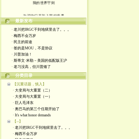
我的世界守则
欢迎你们来加入我的世界
最新发布
入场券上面有正义的光源
· 老川把IRGC干到地狱里去了。。。
· 梅西不会万岁
此生面对严厉又仁慈的一切
· 民主的前途
· 签的是MOU，不是协议
轻松一点 我们一起度过暗夜
· 川普加油！
· 斯蒂文·米勒－美国的低配版王沪
· 老习没高，但川普矮了
分类目录
【沉重话题，慎入】
· 大变局与大重置（二）
· 大变局与大重置（一）
· 巨人毛泽东
· 奥巴马的第三个任期开始了
· It's what honor demands
【--】
· 老川把IRGC干到地狱里去了。。。
· 梅西不会万岁