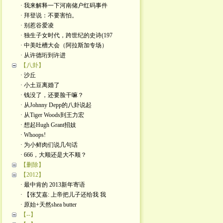
· 我来解释一下河南储户红码事件
· 拜登说：不要害怕。
· 别惹谷爱凌
· 独生子女时代，跨世纪的史诗(197
· 中美吐槽大会（阿拉斯加专场）
· 从许德珩到许进
【八卦】
· 沙丘
· 小土豆离婚了
· 钱没了，还要脸干嘛？
· 从Johnny Depp的八卦说起
· 从Tiger Woods到王力宏
· 想起Hugh Grant招妓
· Whoops!
· 为小鲜肉们说几句话
· 666，大顺还是大不顺？
【删除】
【2012】
· 最中肯的 2013新年寄语
· 【张艾嘉: 上帝把儿子还给我 我
· 原始+天然shea butter
【--】