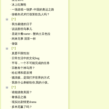
· 冰上红舞鞋
· 一场游戏一场梦–中国的奥运之路
· 徐晓冬武术打假算欺负人吗？
【*】
· 我当裁缝的日子
· 说说那些鸟事儿
· 圣诞大餐starter - 蟹肉土豆色拉
· 闲来无事 清茶一杯
· 做饭
【*】
· 真爱不限性别
· 日常生活中的文化bug
· 平等，一个不可能完成的任务
· 宗教有个神马用？
· 给右博和星辰博
· 骚浪贱，是我打开世界的方式
· 我拿什么奉献给你,我的小孩。
【*】
· 谁能拯救美国？
· 奢侈品之殇
· 现实比剧情更drama
· 多米尼赢了吗？