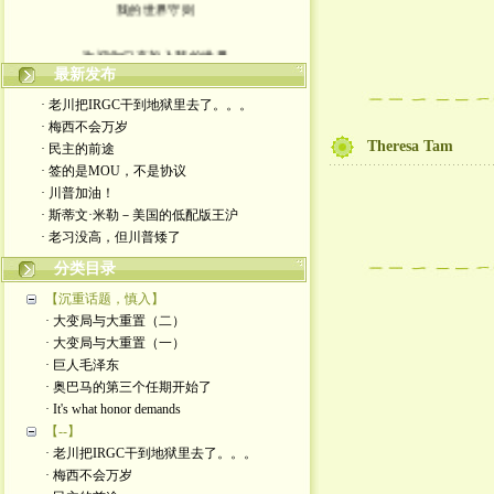
我的世界守则
欢迎你们来加入我的世界
最新发布
入场券上面有正义的光源
· 老川把IRGC干到地狱里去了。。。
· 梅西不会万岁
此生面对严厉又仁慈的一切
Theresa Tam
· 民主的前途
· 签的是MOU，不是协议
轻松一点 我们一起度过暗夜
· 川普加油！
· 斯蒂文·米勒－美国的低配版王沪
· 老习没高，但川普矮了
分类目录
【沉重话题，慎入】
· 大变局与大重置（二）
· 大变局与大重置（一）
· 巨人毛泽东
· 奥巴马的第三个任期开始了
· It's what honor demands
【--】
· 老川把IRGC干到地狱里去了。。。
· 梅西不会万岁