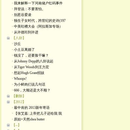
· 我来解释一下河南储户红码事件
· 拜登说：不要害怕。
· 别惹谷爱凌
· 独生子女时代，跨世纪的史诗(197
· 中美吐槽大会（阿拉斯加专场）
· 从许德珩到许进
【八卦】
· 沙丘
· 小土豆离婚了
· 钱没了，还要脸干嘛？
· 从Johnny Depp的八卦说起
· 从Tiger Woods到王力宏
· 想起Hugh Grant招妓
· Whoops!
· 为小鲜肉们说几句话
· 666，大顺还是大不顺？
【删除】
【2012】
· 最中肯的 2013新年寄语
· 【张艾嘉: 上帝把儿子还给我 我
· 原始+天然shea butter
【--】