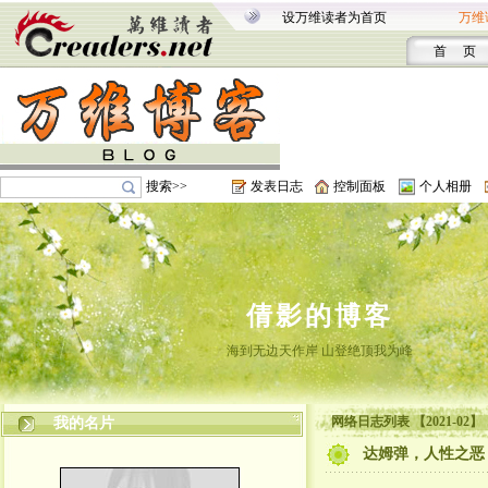
设万维读者为首页
万维
首 页
搜索>>
发表日志
控制面板
个人相册
倩影的博客
海到无边天作岸 山登绝顶我为峰
网络日志列表 【2021-02】
我的名片
达姆弹，人性之恶