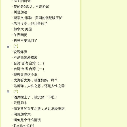
· 民主的前途
· 签的是MOU，不是协议
· 川普加油！
· 斯蒂文·米勒－美国的低配版王沪
· 老习没高，但川普矮了
· 加拿大·美国
· 午夜幽灵
· 爸爸不要我们了
【*】
· 说说炸弹
· 不爱西装爱戎装
· 台湾 台湾 台湾（二）
· 台湾 台湾 台湾（一）
· 聊聊导弹这个瓜
· 大海呀大海，就像妈妈一样？
· 达姆弹，人性之恶，还是人性之善
【*】
· 酒席摆上了，就沉醉一下吧！
· 云游归来
· 俄罗斯的百年之路：从计划经济到
· 闲侃加拿大
· 缅甸是个什么情况
· The Bay, 挺住!