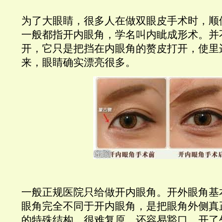
为了大眼睛，很多人在做双眼皮手术时，顺
一般都指开内眼角，学名叫内眦成形术。并
开，它只是把挡在内眼角的赘皮打开，使里
来，眼睛确实漂亮很多。
一般正规医院只给做开内眼角。开外眼角基
眼角完全不同于开内眼角，是把眼角外侧真
的特殊结构，很难复原，还容易豁口。开了