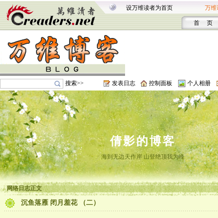
设万维读者为首页
万维
首 页
搜索>>
发表日志
控制面板
个人相册
倩影的博客
海到无边天作岸 山登绝顶我为峰
网络日志正文
沉鱼落雁 闭月羞花 （二）