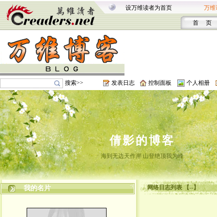
设万维读者为首页
万维
首 页
搜索>>
发表日志
控制面板
个人相册
倩影的博客
海到无边天作岸 山登绝顶我为峰
网络日志列表 【--】
我的名片