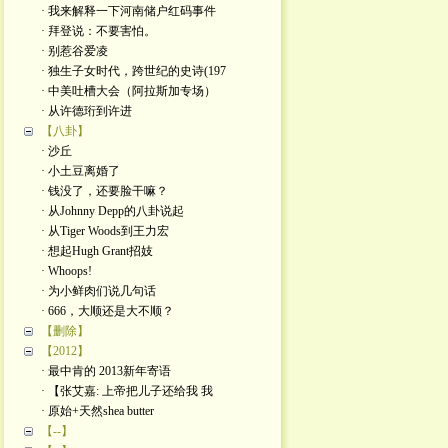
· 我来解释一下河南储户红码事件
· 拜登说：不要害怕。
· 别惹谷爱凌
· 独生子女时代，跨世纪的史诗(197
· 中美吐槽大会（阿拉斯加专场）
· 从许德珩到许进
【八卦】
· 沙丘
· 小土豆离婚了
· 钱没了，还要脸干嘛？
· 从Johnny Depp的八卦说起
· 从Tiger Woods到王力宏
· 想起Hugh Grant招妓
· Whoops!
· 为小鲜肉们说几句话
· 666，大顺还是大不顺？
【删除】
【2012】
· 最中肯的 2013新年寄语
· 【张艾嘉: 上帝把儿子还给我 我
· 原始+天然shea butter
【--】