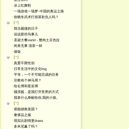
· 冰上红舞鞋
· 一场游戏一场梦–中国的奥运之路
· 徐晓冬武术打假算欺负人吗？
【*】
· 我当裁缝的日子
· 说说那些鸟事儿
· 圣诞大餐starter - 蟹肉土豆色拉
· 闲来无事 清茶一杯
· 做饭
【*】
· 真爱不限性别
· 日常生活中的文化bug
· 平等，一个不可能完成的任务
· 宗教有个神马用？
· 给右博和星辰博
· 骚浪贱，是我打开世界的方式
· 我拿什么奉献给你,我的小孩。
【*】
· 谁能拯救美国？
· 奢侈品之殇
· 现实比剧情更drama
· 多米尼赢了吗？