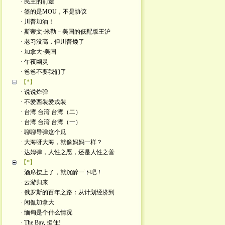
· 民主的前途
· 签的是MOU，不是协议
· 川普加油！
· 斯蒂文·米勒－美国的低配版王沪
· 老习没高，但川普矮了
· 加拿大·美国
· 午夜幽灵
· 爸爸不要我们了
【*】
· 说说炸弹
· 不爱西装爱戎装
· 台湾 台湾 台湾（二）
· 台湾 台湾 台湾（一）
· 聊聊导弹这个瓜
· 大海呀大海，就像妈妈一样？
· 达姆弹，人性之恶，还是人性之善
【*】
· 酒席摆上了，就沉醉一下吧！
· 云游归来
· 俄罗斯的百年之路：从计划经济到
· 闲侃加拿大
· 缅甸是个什么情况
· The Bay, 挺住!