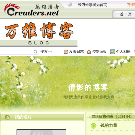
设万维读者为首页
万维
首 页
搜索>>
发表日志
控制面板
个人相册
倩影的博客
海到无边天作岸 山登绝顶我为峰
网络日志列表 【2024-04】
我的名片
钱的力量