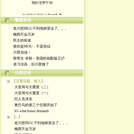
我的世界守则
欢迎你们来加入我的世界
最新发布
入场券上面有正义的光源
· 老川把IRGC干到地狱里去了。。。
· 梅西不会万岁
此生面对严厉又仁慈的一切
· 民主的前途
· 签的是MOU，不是协议
轻松一点 我们一起度过暗夜
· 川普加油！
· 斯蒂文·米勒－美国的低配版王沪
· 老习没高，但川普矮了
分类目录
【沉重话题，慎入】
· 大变局与大重置（二）
· 大变局与大重置（一）
· 巨人毛泽东
· 奥巴马的第三个任期开始了
· It's what honor demands
【--】
· 老川把IRGC干到地狱里去了。。。
· 梅西不会万岁