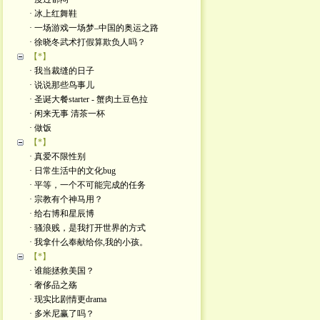
· 冰上红舞鞋
· 一场游戏一场梦–中国的奥运之路
· 徐晓冬武术打假算欺负人吗？
【*】
· 我当裁缝的日子
· 说说那些鸟事儿
· 圣诞大餐starter - 蟹肉土豆色拉
· 闲来无事 清茶一杯
· 做饭
【*】
· 真爱不限性别
· 日常生活中的文化bug
· 平等，一个不可能完成的任务
· 宗教有个神马用？
· 给右博和星辰博
· 骚浪贱，是我打开世界的方式
· 我拿什么奉献给你,我的小孩。
【*】
· 谁能拯救美国？
· 奢侈品之殇
· 现实比剧情更drama
· 多米尼赢了吗？