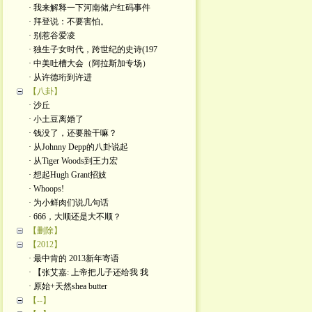
· 我来解释一下河南储户红码事件
· 拜登说：不要害怕。
· 别惹谷爱凌
· 独生子女时代，跨世纪的史诗(197
· 中美吐槽大会（阿拉斯加专场）
· 从许德珩到许进
【八卦】
· 沙丘
· 小土豆离婚了
· 钱没了，还要脸干嘛？
· 从Johnny Depp的八卦说起
· 从Tiger Woods到王力宏
· 想起Hugh Grant招妓
· Whoops!
· 为小鲜肉们说几句话
· 666，大顺还是大不顺？
【删除】
【2012】
· 最中肯的 2013新年寄语
· 【张艾嘉: 上帝把儿子还给我 我
· 原始+天然shea butter
【--】