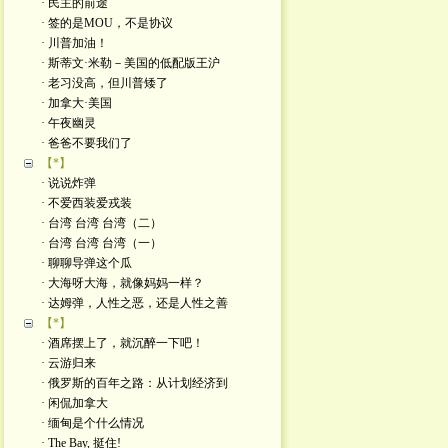
· 民主的前途
· 签的是MOU，不是协议
· 川普加油！
· 斯蒂文·米勒－美国的低配版王沪
· 老习没高，但川普矮了
· 加拿大·美国
· 午夜幽灵
· 爸爸不要我们了
【*】
· 说说炸弹
· 不爱西装爱戎装
· 台湾 台湾 台湾（二）
· 台湾 台湾 台湾（一）
· 聊聊导弹这个瓜
· 大海呀大海，就像妈妈一样？
· 达姆弹，人性之恶，还是人性之善
【*】
· 酒席摆上了，就沉醉一下吧！
· 云游归来
· 俄罗斯的百年之路：从计划经济到
· 闲侃加拿大
· 缅甸是个什么情况
· The Bay, 挺住!