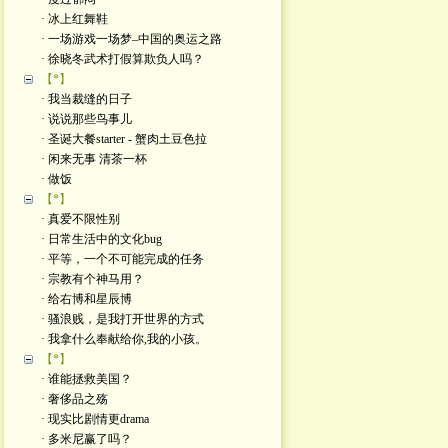
· 冰上红舞鞋
· 一场游戏一场梦–中国的奥运之路
· 徐晓冬武术打假算欺负人吗？
【*】
· 我当裁缝的日子
· 说说那些鸟事儿
· 圣诞大餐starter - 蟹肉土豆色拉
· 闲来无事 清茶一杯
· 做饭
【*】
· 真爱不限性别
· 日常生活中的文化bug
· 平等，一个不可能完成的任务
· 宗教有个神马用？
· 给右博和星辰博
· 骚浪贱，是我打开世界的方式
· 我拿什么奉献给你,我的小孩。
【*】
· 谁能拯救美国？
· 奢侈品之殇
· 现实比剧情更drama
· 多米尼赢了吗？