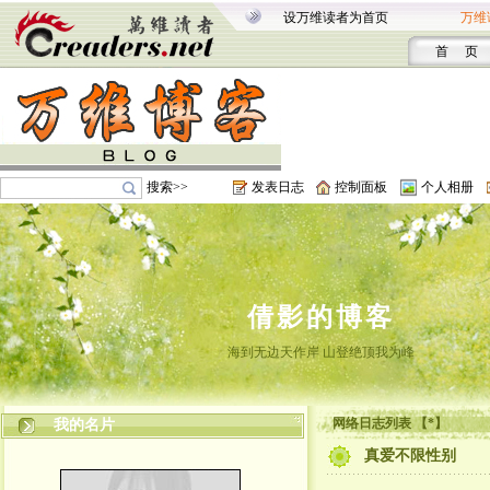
设万维读者为首页
万维
首 页
搜索>>
发表日志
控制面板
个人相册
倩影的博客
海到无边天作岸 山登绝顶我为峰
网络日志列表 【*】
我的名片
真爱不限性别