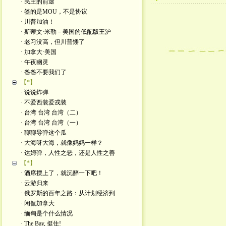
· 民主的前途
· 签的是MOU，不是协议
· 川普加油！
· 斯蒂文·米勒－美国的低配版王沪
· 老习没高，但川普矮了
· 加拿大·美国
· 午夜幽灵
· 爸爸不要我们了
【*】
· 说说炸弹
· 不爱西装爱戎装
· 台湾 台湾 台湾（二）
· 台湾 台湾 台湾（一）
· 聊聊导弹这个瓜
· 大海呀大海，就像妈妈一样？
· 达姆弹，人性之恶，还是人性之善
【*】
· 酒席摆上了，就沉醉一下吧！
· 云游归来
· 俄罗斯的百年之路：从计划经济到
· 闲侃加拿大
· 缅甸是个什么情况
· The Bay, 挺住!