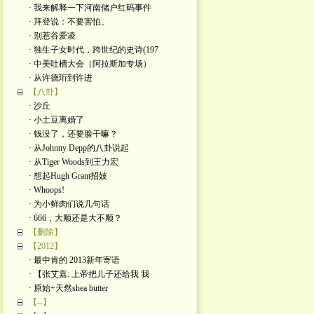
· 我来解释一下河南储户红码事件
· 拜登说：不要害怕。
· 别惹谷爱凌
· 独生子女时代，跨世纪的史诗(197
· 中美吐槽大会（阿拉斯加专场）
· 从许德珩到许进
【八卦】
· 沙丘
· 小土豆离婚了
· 钱没了，还要脸干嘛？
· 从Johnny Depp的八卦说起
· 从Tiger Woods到王力宏
· 想起Hugh Grant招妓
· Whoops!
· 为小鲜肉们说几句话
· 666，大顺还是大不顺？
【删除】
【2012】
· 最中肯的 2013新年寄语
· 【张艾嘉: 上帝把儿子还给我 我
· 原始+天然shea butter
【--】