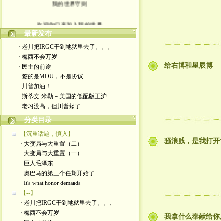
欢迎你们来加入我的世界
最新发布
入场券上面有正义的光源
· 老川把IRGC干到地狱里去了。。。
· 梅西不会万岁
此生面对严厉又仁慈的一切
给右博和星辰博
· 民主的前途
· 签的是MOU，不是协议
轻松一点 我们一起度过暗夜
· 川普加油！
· 斯蒂文·米勒－美国的低配版王沪
· 老习没高，但川普矮了
分类目录
【沉重话题，慎入】
骚浪贱，是我打开
· 大变局与大重置（二）
· 大变局与大重置（一）
· 巨人毛泽东
· 奥巴马的第三个任期开始了
· It's what honor demands
【--】
· 老川把IRGC干到地狱里去了。。。
· 梅西不会万岁
我拿什么奉献给你