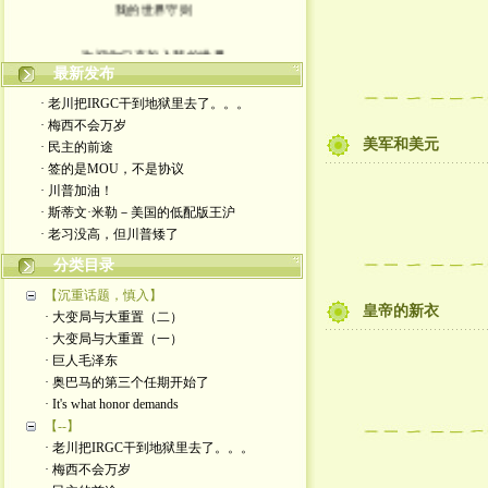
我的世界守则
欢迎你们来加入我的世界
最新发布
入场券上面有正义的光源
· 老川把IRGC干到地狱里去了。。。
· 梅西不会万岁
此生面对严厉又仁慈的一切
美军和美元
· 民主的前途
· 签的是MOU，不是协议
轻松一点 我们一起度过暗夜
· 川普加油！
· 斯蒂文·米勒－美国的低配版王沪
· 老习没高，但川普矮了
分类目录
【沉重话题，慎入】
皇帝的新衣
· 大变局与大重置（二）
· 大变局与大重置（一）
· 巨人毛泽东
· 奥巴马的第三个任期开始了
· It's what honor demands
【--】
· 老川把IRGC干到地狱里去了。。。
· 梅西不会万岁