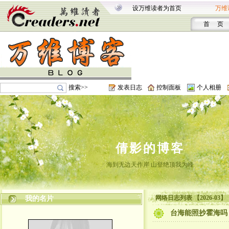
设万维读者为首页
万维
首 页
搜索>>
发表日志
控制面板
个人相册
倩影的博客
海到无边天作岸 山登绝顶我为峰
网络日志列表 【2026-03】
我的名片
台海能照抄霍海吗