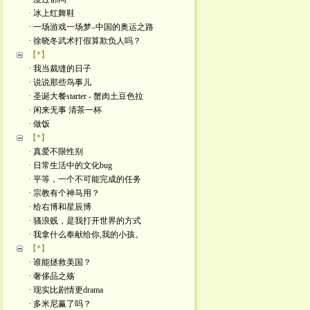
· 冰上红舞鞋
· 一场游戏一场梦–中国的奥运之路
· 徐晓冬武术打假算欺负人吗？
【*】
· 我当裁缝的日子
· 说说那些鸟事儿
· 圣诞大餐starter - 蟹肉土豆色拉
· 闲来无事 清茶一杯
· 做饭
【*】
· 真爱不限性别
· 日常生活中的文化bug
· 平等，一个不可能完成的任务
· 宗教有个神马用？
· 给右博和星辰博
· 骚浪贱，是我打开世界的方式
· 我拿什么奉献给你,我的小孩。
【*】
· 谁能拯救美国？
· 奢侈品之殇
· 现实比剧情更drama
· 多米尼赢了吗？