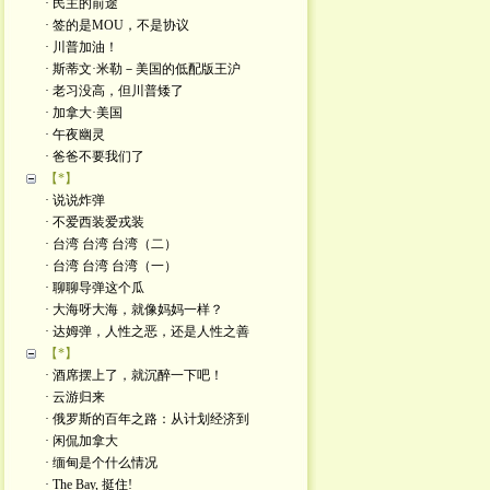
· 民主的前途
· 签的是MOU，不是协议
· 川普加油！
· 斯蒂文·米勒－美国的低配版王沪
· 老习没高，但川普矮了
· 加拿大·美国
· 午夜幽灵
· 爸爸不要我们了
【*】
· 说说炸弹
· 不爱西装爱戎装
· 台湾 台湾 台湾（二）
· 台湾 台湾 台湾（一）
· 聊聊导弹这个瓜
· 大海呀大海，就像妈妈一样？
· 达姆弹，人性之恶，还是人性之善
【*】
· 酒席摆上了，就沉醉一下吧！
· 云游归来
· 俄罗斯的百年之路：从计划经济到
· 闲侃加拿大
· 缅甸是个什么情况
· The Bay, 挺住!