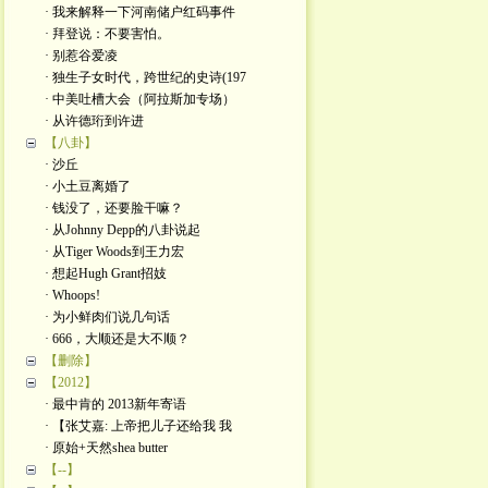
· 我来解释一下河南储户红码事件
· 拜登说：不要害怕。
· 别惹谷爱凌
· 独生子女时代，跨世纪的史诗(197
· 中美吐槽大会（阿拉斯加专场）
· 从许德珩到许进
【八卦】
· 沙丘
· 小土豆离婚了
· 钱没了，还要脸干嘛？
· 从Johnny Depp的八卦说起
· 从Tiger Woods到王力宏
· 想起Hugh Grant招妓
· Whoops!
· 为小鲜肉们说几句话
· 666，大顺还是大不顺？
【删除】
【2012】
· 最中肯的 2013新年寄语
· 【张艾嘉: 上帝把儿子还给我 我
· 原始+天然shea butter
【--】