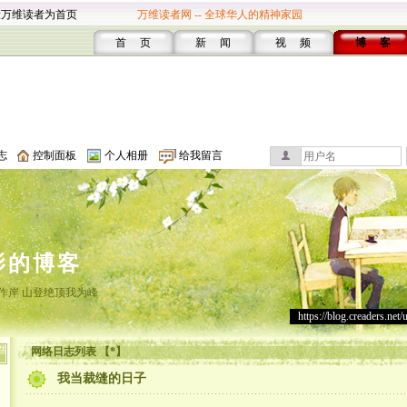
设万维读者为首页
万维读者网 -- 全球华人的精神家园
首 页
新 闻
视 频
博 客
志
控制面板
个人相册
给我留言
影的博客
作岸 山登绝顶我为峰
https://blog.creaders.net/
网络日志列表 【*】
我当裁缝的日子