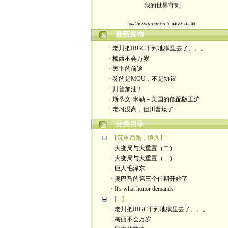
欢迎你们来加入我的世界
最新发布
入场券上面有正义的光源
· 老川把IRGC干到地狱里去了。。。
· 梅西不会万岁
此生面对严厉又仁慈的一切
· 民主的前途
· 签的是MOU，不是协议
轻松一点 我们一起度过暗夜
· 川普加油！
· 斯蒂文·米勒－美国的低配版王沪
· 老习没高，但川普矮了
分类目录
【沉重话题，慎入】
· 大变局与大重置（二）
· 大变局与大重置（一）
· 巨人毛泽东
· 奥巴马的第三个任期开始了
· It's what honor demands
【--】
· 老川把IRGC干到地狱里去了。。。
· 梅西不会万岁