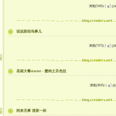
浏览(5185)
(14
说说那些鸟事儿
浏览(7373)
(26
圣诞大餐starter - 蟹肉土豆色拉
浏览(3035)
(6
闲来无事 清茶一杯