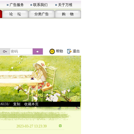
广告服务
联系我们
关于万维
论 坛
分类广告
购 物
帮助
退出
u/6131/
>
复制
>
收藏本页
2023-03-27 13:23:39