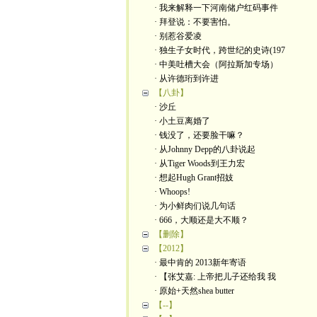
· 我来解释一下河南储户红码事件
· 拜登说：不要害怕。
· 别惹谷爱凌
· 独生子女时代，跨世纪的史诗(197
· 中美吐槽大会（阿拉斯加专场）
· 从许德珩到许进
【八卦】
· 沙丘
· 小土豆离婚了
· 钱没了，还要脸干嘛？
· 从Johnny Depp的八卦说起
· 从Tiger Woods到王力宏
· 想起Hugh Grant招妓
· Whoops!
· 为小鲜肉们说几句话
· 666，大顺还是大不顺？
【删除】
【2012】
· 最中肯的 2013新年寄语
· 【张艾嘉: 上帝把儿子还给我 我
· 原始+天然shea butter
【--】