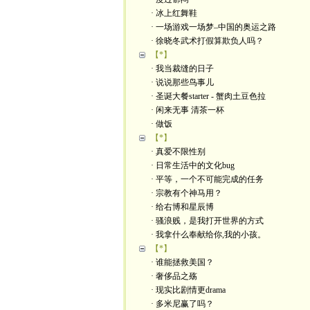
· 冰上红舞鞋
· 一场游戏一场梦–中国的奥运之路
· 徐晓冬武术打假算欺负人吗？
【*】
· 我当裁缝的日子
· 说说那些鸟事儿
· 圣诞大餐starter - 蟹肉土豆色拉
· 闲来无事 清茶一杯
· 做饭
【*】
· 真爱不限性别
· 日常生活中的文化bug
· 平等，一个不可能完成的任务
· 宗教有个神马用？
· 给右博和星辰博
· 骚浪贱，是我打开世界的方式
· 我拿什么奉献给你,我的小孩。
【*】
· 谁能拯救美国？
· 奢侈品之殇
· 现实比剧情更drama
· 多米尼赢了吗？