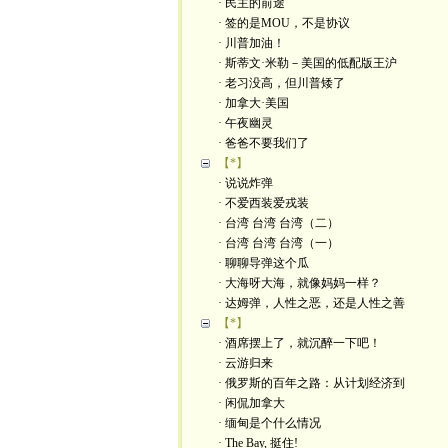
· 民主的前途
· 签的是MOU，不是协议
· 川普加油！
· 斯蒂文·米勒－美国的低配版王沪
· 老习没高，但川普矮了
· 加拿大·美国
· 午夜幽灵
· 爸爸不要我们了
【*】
· 说说炸弹
· 不爱西装爱戎装
· 台湾 台湾 台湾（二）
· 台湾 台湾 台湾（一）
· 聊聊导弹这个瓜
· 大海呀大海，就像妈妈一样？
· 达姆弹，人性之恶，还是人性之善
【*】
· 酒席摆上了，就沉醉一下吧！
· 云游归来
· 俄罗斯的百年之路：从计划经济到
· 闲侃加拿大
· 缅甸是个什么情况
· The Bay, 挺住!