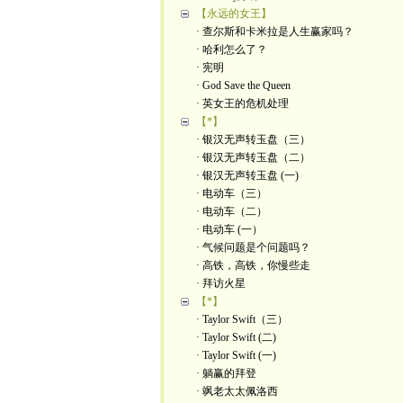
【永远的女王】
· 查尔斯和卡米拉是人生赢家吗？
· 哈利怎么了？
· 宪明
· God Save the Queen
· 英女王的危机处理
【*】
· 银汉无声转玉盘（三）
· 银汉无声转玉盘（二）
· 银汉无声转玉盘 (一)
· 电动车（三）
· 电动车（二）
· 电动车 (一）
· 气候问题是个问题吗？
· 高铁，高铁，你慢些走
· 拜访火星
【*】
· Taylor Swift（三）
· Taylor Swift (二)
· Taylor Swift (一)
· 躺赢的拜登
· 飒老太太佩洛西